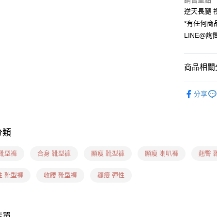
銷售重點
逆天長腿 
運送方式
*有任何商
貨到付款
LINE@詢
每筆NT$6
全家(信用
商品相關分
每筆NT$6
❙ 牛仔長褲
7-11(貨到
分享
❙ 妳適合
每筆NT$6
❙ 妳適合
7-11(信
分類
每筆NT$6
 靴型褲
合身 靴型褲
顯瘦 靴型褲
顯瘦 喇叭褲
翹臀 
7-11隔
每筆NT$1
性 靴型褲
收腰 靴型褲
顯瘦 彈性
新竹物流(
每筆NT$1
清單