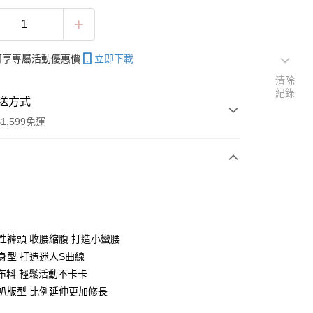
帳可享專屬活動優惠價
立即下載
清除
紀錄
送方式
1,599免運
次付款
付款
彈性褲頭 收腰縮腹 打造小蠻腰
合身型 打造迷人S曲線
性布料 輕鬆活動不卡卡
喇叭版型 比例延伸更加修長