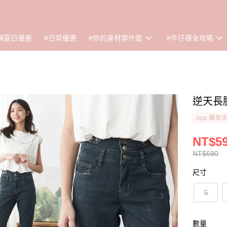
懶夏日優惠
#日常優惠
#你的身材穿什麼
#牛仔褲全攻略
逆天長腿
App 獨享
NT$5
NT$690
尺寸
S
數量