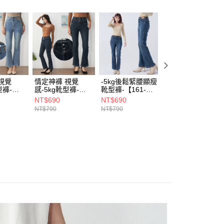
付款)
00，滿NT$1,899(含以上)免運費
視覺
情定神褲 視覺
-5kg後鬆緊腰顯瘦
視覺+5cm 長腿顯
型褲-
感-5kg靴型褲-
靴型褲-【161-
瘦寬褲-【161-
51】
【161-6837】
6947】
6924】
NT$690
NT$690
NT$690
NT$790
NT$790
NT$790