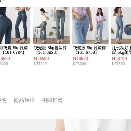
宅配(貨到
每筆NT$1
臀視覺-5kg靴型
視覺感-5kg靴型褲-
視覺感-5kg靴型褲-
比例超好 
-【161-6794】
【161-6823】
【161-6758】
感-5kg靴
【161-68
$590
NT$590
NT$560
NT$790
$690
NT$690
NT$590
NT$890
說明
商品規格
相關推薦