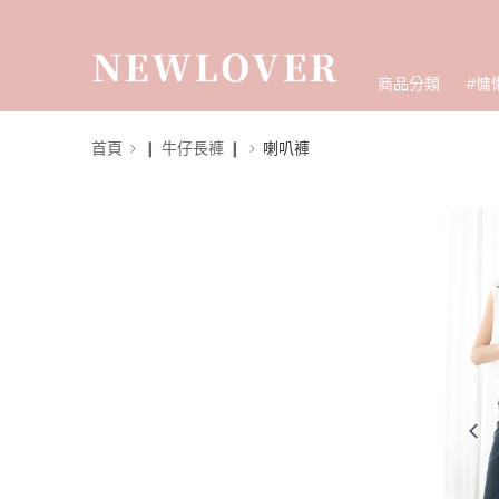
商品分類
#慵
首頁
❙ 牛仔長褲 ❙
喇叭褲