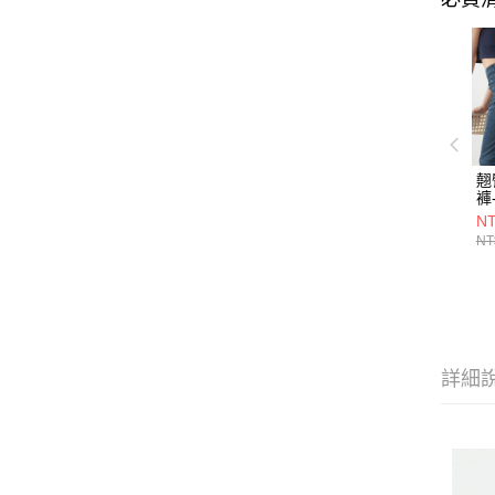
翹
褲
NT
NT
詳細