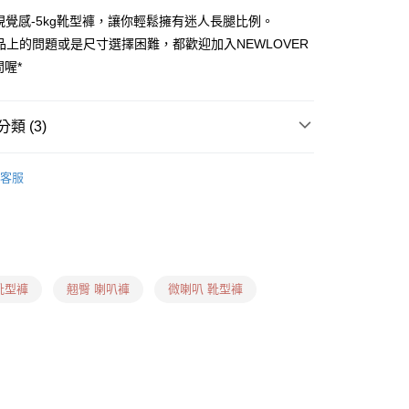
視覺感-5kg靴型褲，讓你輕鬆擁有迷人長腿比例。
品上的問題或是尺寸選擇困難，都歡迎加入NEWLOVER
問喔*
0，滿NT$1,599(含以上)免運費
卡、多元支付)
類 (3)
0，滿NT$1,599(含以上)免運費
 ❙
喇叭褲
付款)
客服
什麼褲子？ ❙
倒三角身形
0，滿NT$1,599(含以上)免運費
什麼褲子？ ❙
蘋果身形
用卡、多元支付)
0，滿NT$1,599(含以上)免運費
靴型褲
翹臀 喇叭褲
微喇叭 靴型褲
日到貨(信用卡、多元支付)
00，滿NT$1,899(含以上)免運費
信用卡、多元支付)
00，滿NT$1,899(含以上)免運費