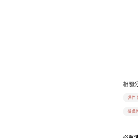
相關
彈性
微彈
必買