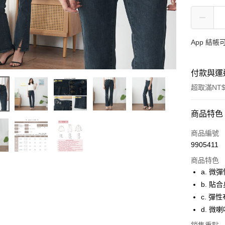
App 結
付款與運
超取滿NT$
付款方式
商品特色
信用卡一
商品編號
9905411
超商取貨
商品特色
LINE Pay
a. 微
b. 貼
ATM付款
c. 彈
貨到付款
d. 微