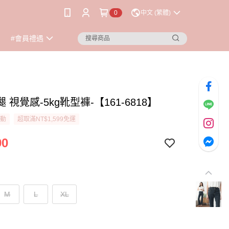
0
中文 (繁體)
#會員禮遇
 視覺感-5kg靴型褲-【161-6818】
活動
超取滿NT$1,599免運
90
M
L
XL