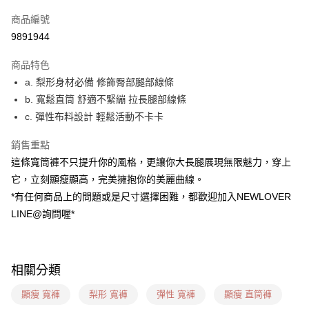
信用卡一次付款
商品編號
超商取貨付款
9891944
LINE Pay
商品特色
ATM付款
a. 梨形身材必備 修飾臀部腿部線條
b. 寬鬆直筒 舒適不緊繃 拉長腿部線條
貨到付款
c. 彈性布料設計 輕鬆活動不卡卡
運送方式
銷售重點
貨到付款
這條寬筒褲不只提升你的風格，更讓你大長腿展現無限魅力，穿上
每筆NT$60，滿NT$1,599(含以上)免運費
它，立刻顯瘦顯高，完美擁抱你的美麗曲線。
*有任何商品上的問題或是尺寸選擇困難，都歡迎加入NEWLOVER
全家(信用卡、多元支付)
LINE@詢問喔*
每筆NT$60，滿NT$1,599(含以上)免運費
7-11(貨到付款)
每筆NT$60，滿NT$1,599(含以上)免運費
相關分類
7-11(信用卡、多元支付)
顯瘦 寬褲
梨形 寬褲
彈性 寬褲
顯瘦 直筒褲