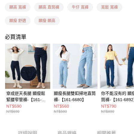
每筆NT$60，滿NT$1,599(含以上)免運費
顯高 寬褲
顯高 直筒褲
牛仔 寬褲
寬鬆 寬褲
7-11隔日到貨(信用卡、多元支付)
每筆NT$100，滿NT$1,899(含以上)免運費
顯瘦 舒適
顯瘦 顯高
新竹物流(信用卡、多元支付)
必買清單
每筆NT$100，滿NT$1,899(含以上)免運費
宅配(貨到付款)
每筆NT$100，滿NT$1,899(含以上)免運費
穿成逆天長腿 顯瘦鬆
顯瘦長腿雙釦掃地直筒
你不能沒有的 顯
緊腰窄管褲-【161-
褲-【161-6680】
筒褲-【161-689
6862】
NT$590
NT$560
NT$790
NT$690
NT$590
NT$890
詳細說明
商品規格
相關推薦