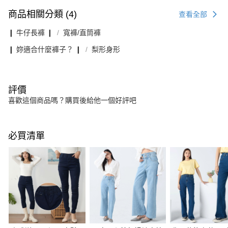
商品相關分類 (4)
查看全部
❙ 牛仔長褲 ❙
寬褲/直筒褲
❙ 妳適合什麼褲子？ ❙
梨形身形
評價
喜歡這個商品嗎？購買後給他一個好評吧
必買清單