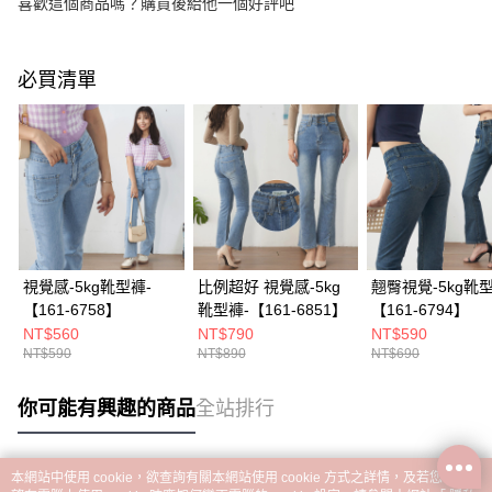
喜歡這個商品嗎？購買後給他一個好評吧
必買清單
視覺感-5kg靴型褲-
比例超好 視覺感-5kg
翹臀視覺-5kg靴型
【161-6758】
靴型褲-【161-6851】
【161-6794】
NT$560
NT$790
NT$590
NT$590
NT$890
NT$690
你可能有興趣的商品
全站排行
本網站中使用 cookie，欲查詢有關本網站使用 cookie 方式之詳情，及若您不希