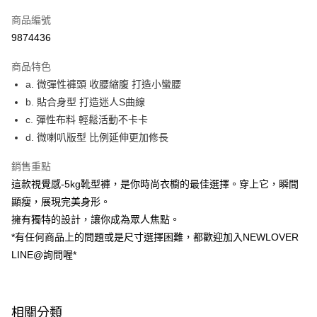
信用卡一次付款
商品編號
超商取貨付款
9874436
LINE Pay
商品特色
ATM付款
a. 微彈性褲頭 收腰縮腹 打造小蠻腰
b. 貼合身型 打造迷人S曲線
貨到付款
c. 彈性布料 輕鬆活動不卡卡
d. 微喇叭版型 比例延伸更加修長
運送方式
貨到付款
銷售重點
每筆NT$60，滿NT$999(含以上)免運費
這款視覺感-5kg靴型褲，是你時尚衣櫥的最佳選擇。穿上它，瞬間
顯瘦，展現完美身形。
全家(信用卡、多元支付)
擁有獨特的設計，讓你成為眾人焦點。
每筆NT$60，滿NT$999(含以上)免運費
*有任何商品上的問題或是尺寸選擇困難，都歡迎加入NEWLOVER
LINE@詢問喔*
7-11(貨到付款)
每筆NT$60，滿NT$1,599(含以上)免運費
7-11(信用卡、多元支付)
相關分類