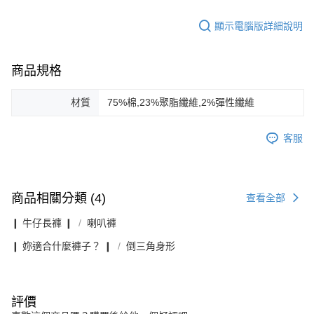
顯示電腦版詳細說明
商品規格
材質
75%棉,23%聚脂纖維,2%彈性纖維
客服
商品相關分類 (4)
查看全部
❙ 牛仔長褲 ❙
喇叭褲
❙ 妳適合什麼褲子？ ❙
倒三角身形
評價