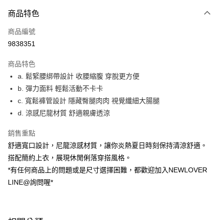
付款方式
商品特色
信用卡一次付款
商品編號
超商取貨付款
9838351
LINE Pay
商品特色
ATM付款
a. 鬆緊腰綁帶設計 收腰縮腹 穿脫更方便
b. 彈力面料 輕鬆活動不卡卡
貨到付款
c. 寬鬆褲管設計 隱藏臀腿肉肉 視覺纖細大腸腿
d. 涼感尼龍材質 舒適親膚透涼
運送方式
貨到付款
銷售重點
每筆NT$60，滿NT$999(含以上)免運費
舒適寬口設計，尼龍涼感材質，讓你炎熱夏日時刻保持清涼舒適。
搭配簡約上衣，展現休閒俐落穿搭風格。
全家(信用卡、多元支付)
*有任何商品上的問題或是尺寸選擇困難，都歡迎加入NEWLOVER
每筆NT$60，滿NT$999(含以上)免運費
LINE@詢問喔*
7-11(貨到付款)
每筆NT$60，滿NT$1,599(含以上)免運費