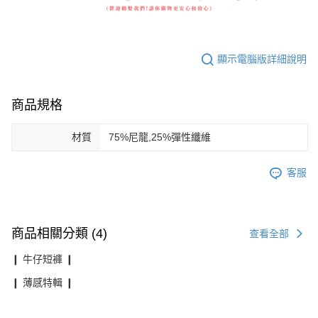
顯示電腦版詳細說明
商品規格
材質
75%尼龍,25%彈性纖維
客服
商品相關分類 (4)
查看全部
❙ 牛仔短褲 ❙
❙ 薄感特輯 ❙