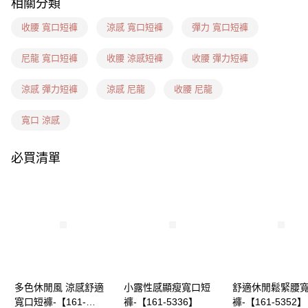
相關分類
7-11(信用卡、多元支付)
每筆NT$60，滿NT$1,599(含以上)免運費
收腰 寬口短褲
涼感 寬口短褲
彈力 寬口短褲
7-11隔日到貨(信用卡、多元支付)
尼龍 寬口短褲
收腰 涼感短褲
收腰 彈力短褲
每筆NT$100，滿NT$1,899(含以上)免運費
涼感 彈力短褲
涼感 尼龍
收腰 尼龍
新竹物流(信用卡、多元支付)
每筆NT$100，滿NT$1,899(含以上)免運費
寬口 涼感
宅配(貨到付款)
必買清單
每筆NT$100，滿NT$1,899(含以上)免運費
多色休閒風 涼感舒適
小露性感顯瘦寬口短
舒適休閒鬆緊腰
寬口短褲-【161-
褲-【161-5336】
褲-【161-5352】