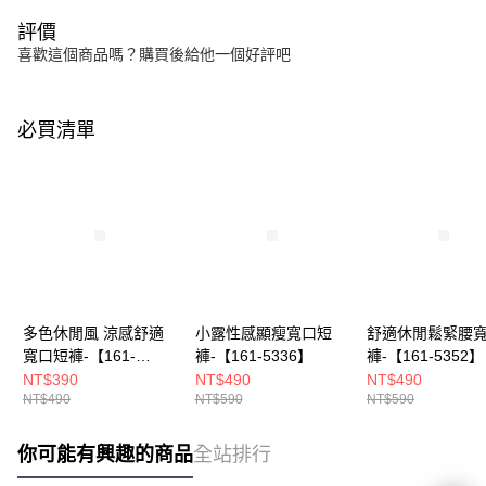
評價
喜歡這個商品嗎？購買後給他一個好評吧
必買清單
多色休閒風 涼感舒適
小露性感顯瘦寬口短
舒適休閒鬆緊腰
寬口短褲-【161-
褲-【161-5336】
褲-【161-5352】
8339】
NT$390
NT$490
NT$490
NT$490
NT$590
NT$590
你可能有興趣的商品
全站排行