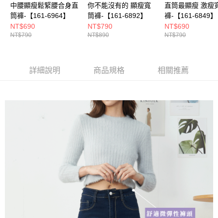
中腰顯瘦鬆緊腰合身直
你不能沒有的 顯瘦寬
直筒最顯瘦 激瘦
筒褲-【161-6964】
筒褲-【161-6892】
褲-【161-6849】
NT$690
NT$790
NT$690
NT$790
NT$890
NT$790
詳細說明
商品規格
相關推薦