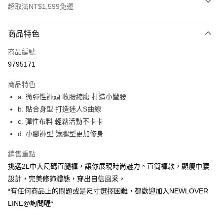
超取滿NT$1,599免運
付款方式
商品特色
信用卡一次付款
商品編號
超商取貨付款
9795171
LINE Pay
商品特色
ATM付款
a. 微彈性褲頭 收腰縮腹 打造小蠻腰
b. 貼合身型 打造迷人S曲線
貨到付款
c. 彈性布料 輕鬆活動不卡卡
d. 小腳褲型 讓腿型更加修身
運送方式
貨到付款
銷售重點
每筆NT$60，滿NT$1,599(含以上)免運費
挑選2L中大尺碼直腿褲，讓你展現時尚魅力。直筒褲款，顯瘦中腰
設計，完美修飾體態，穿出自信風采。
全家(信用卡、多元支付)
*有任何商品上的問題或是尺寸選擇困難，都歡迎加入NEWLOVER
每筆NT$60，滿NT$1,599(含以上)免運費
LINE@詢問喔*
7-11(貨到付款)