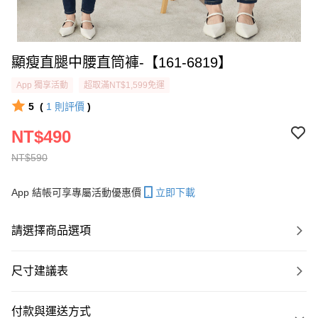
顯瘦直腿中腰直筒褲-【161-6819】
App 獨享活動
超取滿NT$1,599免運
5
(
1
則評價
)
NT$490
NT$590
App 結帳可享專屬活動優惠價
立即下載
請選擇商品選項
尺寸建議表
付款與運送方式