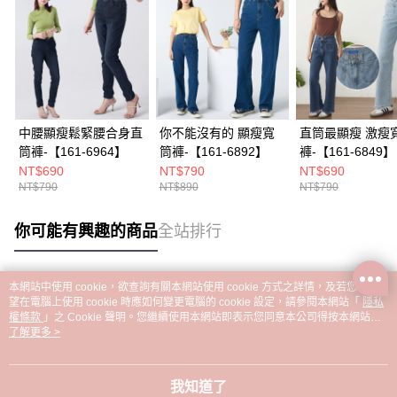
中腰顯瘦鬆緊腰合身直
你不能沒有的 顯瘦寬
直筒最顯瘦 激瘦
筒褲-【161-6964】
筒褲-【161-6892】
褲-【161-6849】
NT$690
NT$790
NT$690
NT$790
NT$890
NT$790
你可能有興趣的商品
全站排行
本網站中使用 cookie，欲查詢有關本網站使用 cookie 方式之詳情，及若您不希
熱門標籤
望在電腦上使用 cookie 時應如何變更電腦的 cookie 設定，請參閱本網站「
隱私
權條款
」之 Cookie 聲明。您繼續使用本網站即表示您同意本公司得按本網站使
用條款之 Cookie 聲明使用 cookie。
了解更多 >
我知道了