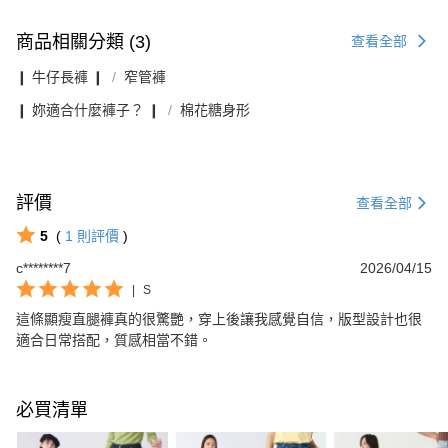
商品相關分類 (3)
查看全部
❙ 牛仔長褲 ❙
窄管褲
❙ 妳適合什麼褲子？ ❙
棉花糖身形
評價
查看全部
5
(
1
則評價
)
c********7
2026/04/15
|
S
這條顯瘦直腿褲真的很驚艷，穿上後讓我感覺自信，版型設計也很
適合日常搭配，質感相當不錯。
必買清單