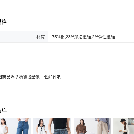
規格
材質
75%棉,23%聚脂纖維,2%彈性纖維
個商品嗎？購買後給他一個好評吧
清單