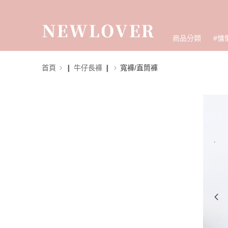
商品分類
#慵
首頁
❙ 牛仔長褲 ❙
寬褲/直筒褲