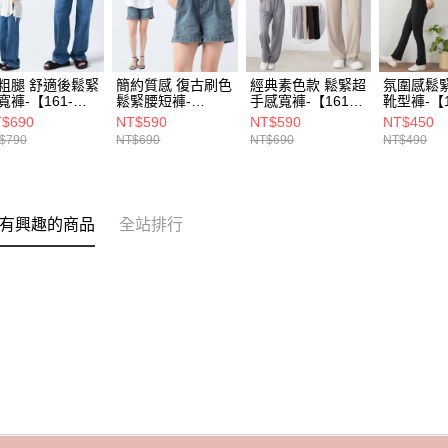
粗腿 舒適後鬆緊
簡約質感 復古刷色
經典素色款 鬆緊超
氛圍感鬆
寬褲-【161-
鬆緊腰短褲-
手感寬褲-【161-
靴型褲-【1
939】
【161-5388】
7574】
9337】
$690
NT$590
NT$590
NT$450
$790
NT$690
NT$690
NT$490
有興趣的商品
全站排行