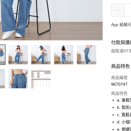
App 結
付款與運
超取滿NT$
付款方式
商品特色
信用卡一
商品編號
9670747
超商取貨
商品特色
LINE Pay
a. 
b. 
ATM付款
c. 寬
貨到付款
d. 
e. 