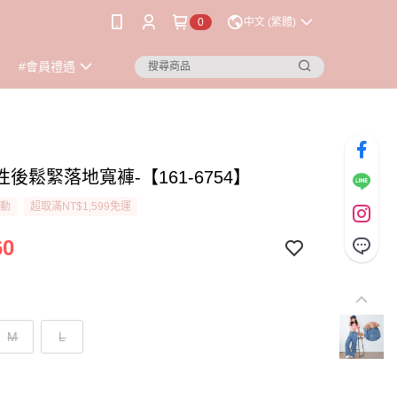
0
中文 (繁體)
#會員禮遇
後鬆緊落地寬褲-【161-6754】
活動
超取滿NT$1,599免運
60
M
L