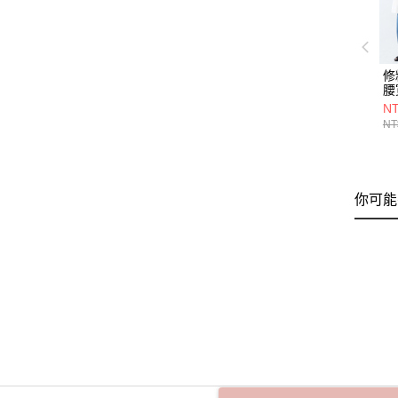
修
腰
6
NT
NT
你可能