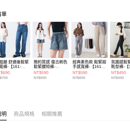
宅配(貨到
每筆NT$1
清單
粗腿 舒適後鬆緊
簡約質感 復古刷色
經典素色款 鬆緊超
氛圍感鬆
寬褲-【161-
鬆緊腰短褲-
手感寬褲-【161-
靴型褲-【1
939】
【161-5388】
7574】
9337】
$690
NT$590
NT$590
NT$450
$790
NT$690
NT$690
NT$490
說明
商品規格
相關推薦