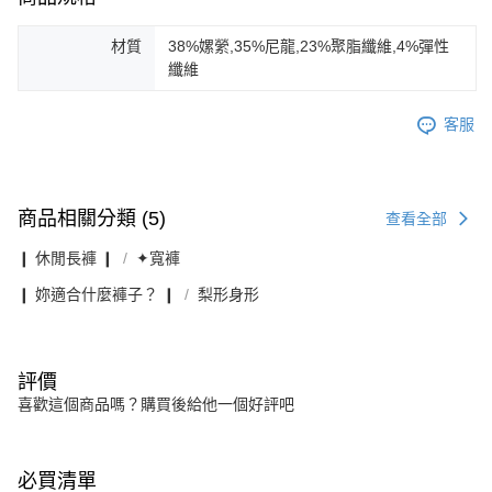
材質
38%嫘縈,35%尼龍,23%聚脂纖維,4%彈性
纖維
客服
商品相關分類 (5)
查看全部
❙ 休閒長褲 ❙
✦寬褲
❙ 妳適合什麼褲子？ ❙
梨形身形
評價
喜歡這個商品嗎？購買後給他一個好評吧
必買清單