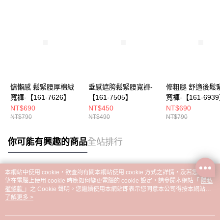
慵懶感 鬆緊腰厚棉絨
垂感遮胯鬆緊腰寬褲-
修粗腿 舒適後鬆
寬褲-【161-7626】
【161-7505】
寬褲-【161-693
NT$690
NT$450
NT$690
NT$790
NT$490
NT$790
你可能有興趣的商品
全站排行
本網站中使用 cookie，欲查詢有關本網站使用 cookie 方式之詳情，及若您不希
熱門標籤
望在電腦上使用 cookie 時應如何變更電腦的 cookie 設定，請參閱本網站「
隱私
權條款
」之 Cookie 聲明。您繼續使用本網站即表示您同意本公司得按本網站使
用條款之 Cookie 聲明使用 cookie。
了解更多 >