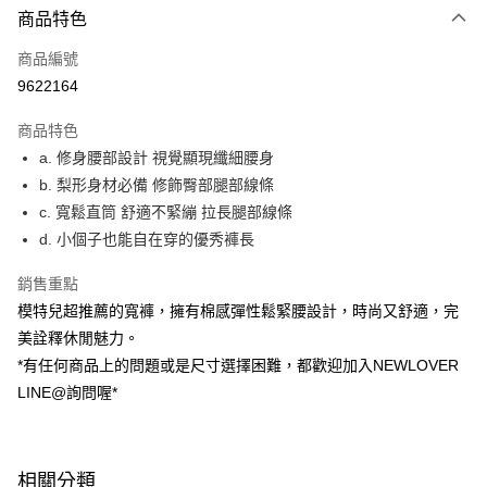
商品特色
信用卡一次付款
商品編號
超商取貨付款
9622164
LINE Pay
商品特色
ATM付款
a. 修身腰部設計 視覺顯現纖細腰身
b. 梨形身材必備 修飾臀部腿部線條
貨到付款
c. 寬鬆直筒 舒適不緊繃 拉長腿部線條
d. 小個子也能自在穿的優秀褲長
運送方式
貨到付款
銷售重點
每筆NT$60，滿NT$999(含以上)免運費
模特兒超推薦的寬褲，擁有棉感彈性鬆緊腰設計，時尚又舒適，完
美詮釋休閒魅力。
全家(信用卡、多元支付)
*有任何商品上的問題或是尺寸選擇困難，都歡迎加入NEWLOVER
每筆NT$60，滿NT$999(含以上)免運費
LINE@詢問喔*
7-11(貨到付款)
每筆NT$60，滿NT$1,599(含以上)免運費
相關分類