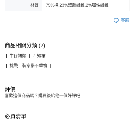
材質
75%棉,23%聚脂纖維,2%彈性纖維
客服
商品相關分類 (2)
❙ 牛仔裙類 ❙
短裙
❙ 挑戰工裝穿搭不重複 ❙
評價
喜歡這個商品嗎？購買後給他一個好評吧
必買清單