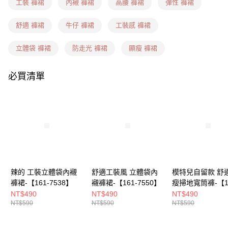
7-11(信用卡、多元支付)
工裝 褲裙
內襯 褲裙
高腰 褲裙
彈性 褲裙
每筆NT$60，滿NT$1,599(含以上)免運費
舒適 褲裙
牛仔 褲裙
工裝感 褲裙
7-11隔日到貨(信用卡、多元支付)
每筆NT$100，滿NT$1,899(含以上)免運費
立體袋 褲裙
防走光 褲裙
顯瘦 褲裙
新竹物流(信用卡、多元支付)
必買清單
每筆NT$100，滿NT$1,899(含以上)免運費
宅配(貨到付款)
每筆NT$100，滿NT$1,899(含以上)免運費
辣的 工裝立體袋內襯
舒適工裝風 立體袋內
模特兒自留款 舒
褲裙-【161-7538】
襯褲裙-【161-7550】
瘦掃地寬筒褲-【16
6808】
NT$490
NT$490
NT$490
NT$590
NT$590
NT$590