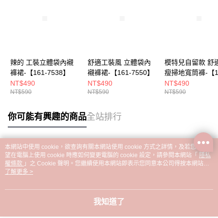
辣的 工裝立體袋內襯
舒適工裝風 立體袋內
模特兒自留款 舒
褲裙-【161-7538】
襯褲裙-【161-7550】
瘦掃地寬筒褲-【16
6808】
NT$490
NT$490
NT$490
NT$590
NT$590
NT$590
你可能有興趣的商品
全站排行
本網站中使用 cookie，欲查詢有關本網站使用 cookie 方式之詳情，及若您不希
熱門標籤
望在電腦上使用 cookie 時應如何變更電腦的 cookie 設定，請參閱本網站「
隱私
權條款
」之 Cookie 聲明。您繼續使用本網站即表示您同意本公司得按本網站使
用條款之 Cookie 聲明使用 cookie。
了解更多 >
我知道了