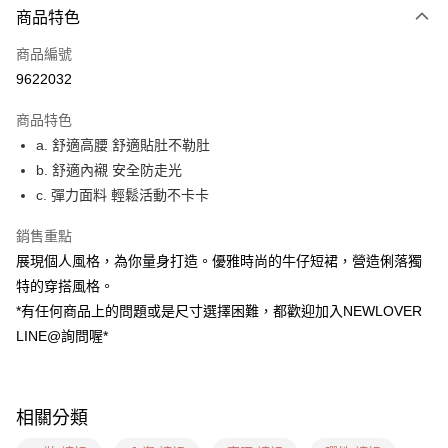
商品特色
信用卡一次付款
商品編號
超商取貨付款
9622032
LINE Pay
商品特色
ATM付款
a. 舒適高腰 舒適貼肚不勒肚
b. 舒適內襯 安全防走光
貨到付款
c. 彈力面料 輕鬆活動不卡卡
運送方式
銷售重點
貨到付款
展現個人風格，為你量身打造。優雅時尚的牛仔短裙，營造俐落獨
每筆NT$60，滿NT$999(含以上)免運費
特的穿搭風格。
*有任何商品上的問題或是尺寸選擇困難，都歡迎加入NEWLOVER
全家(信用卡、多元支付)
LINE@詢問喔*
每筆NT$60，滿NT$999(含以上)免運費
7-11(貨到付款)
每筆NT$60，滿NT$1,599(含以上)免運費
相關分類