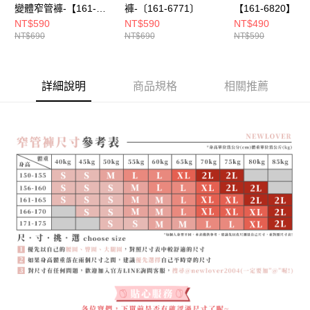
變體窄管褲-【161-
褲-〔161-6771〕
【161-6820】
6793】
NT$590
NT$590
NT$490
NT$690
NT$690
NT$590
詳細說明
商品規格
相關推薦