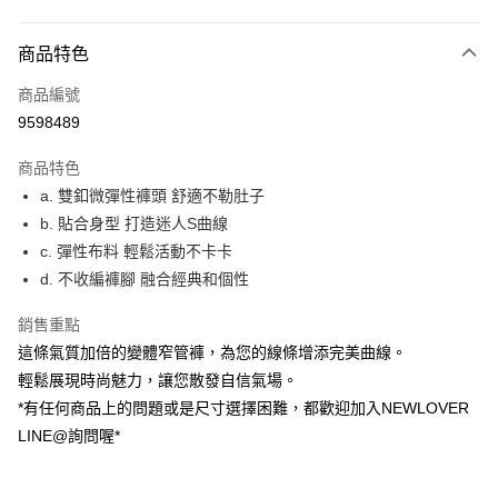
付款方式
商品特色
信用卡一次付款
商品編號
超商取貨付款
9598489
LINE Pay
商品特色
ATM付款
a. 雙釦微彈性褲頭 舒適不勒肚子
b. 貼合身型 打造迷人S曲線
貨到付款
c. 彈性布料 輕鬆活動不卡卡
d. 不收編褲腳 融合經典和個性
運送方式
貨到付款
銷售重點
每筆NT$60，滿NT$999(含以上)免運費
這條氣質加倍的變體窄管褲，為您的線條增添完美曲線。
輕鬆展現時尚魅力，讓您散發自信氣場。
全家(信用卡、多元支付)
*有任何商品上的問題或是尺寸選擇困難，都歡迎加入NEWLOVER
每筆NT$60，滿NT$999(含以上)免運費
LINE@詢問喔*
7-11(貨到付款)
每筆NT$60，滿NT$1,599(含以上)免運費