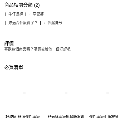
商品相關分類 (2)
❙ 牛仔長褲 ❙
窄管褲
❙ 妳適合什麼褲子？ ❙
沙漏身形
評價
喜歡這個商品嗎？購買後給他一個好評吧
必買清單
幹練風 舒適彈性顯瘦
舒適感顯瘦鬆緊腰窄管
彈性顯瘦中腰窄管