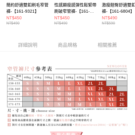
簡約舒適雙釦刷毛窄管
性感顯瘦感彈性鬆緊帶
激瘦翹臀舒適雙
褲-【161-9321】
刷破窄管褲-【161-
褲-【161-6804】
6779】
NT$450
NT$450
NT$490
NT$490
NT$490
NT$590
詳細說明
商品規格
相關推薦