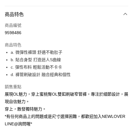
付款方式
商品特色
信用卡一次付款
商品編號
超商取貨付款
9598486
LINE Pay
商品特色
ATM付款
a. 微彈性褲頭 舒適不勒肚子
b. 貼合身型 打造迷人S曲線
貨到付款
c. 彈性布料 輕鬆活動不卡卡
d. 褲管刷破設計 融合經典和個性
運送方式
貨到付款
銷售重點
每筆NT$60，滿NT$999(含以上)免運費
展現OL魅力，穿上蜜桃臀OL雙釦刷破窄管褲，專注於細節設計，展
現自信魅力。
全家(信用卡、多元支付)
穿上，散發獨特魅力。
每筆NT$60，滿NT$999(含以上)免運費
*有任何商品上的問題或是尺寸選擇困難，都歡迎加入NEWLOVER
LINE@詢問喔*
7-11(貨到付款)
每筆NT$60，滿NT$1,599(含以上)免運費