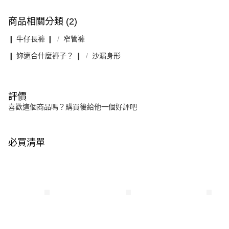
商品相關分類 (2)
❙ 牛仔長褲 ❙
窄管褲
❙ 妳適合什麼褲子？ ❙
沙漏身形
評價
喜歡這個商品嗎？購買後給他一個好評吧
必買清單