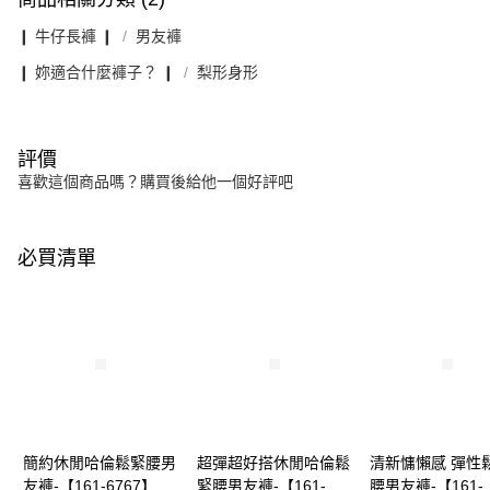
❙ 牛仔長褲 ❙
男友褲
❙ 妳適合什麼褲子？ ❙
梨形身形
評價
喜歡這個商品嗎？購買後給他一個好評吧
必買清單
簡約休閒哈倫鬆緊腰男
超彈超好搭休閒哈倫鬆
清新慵懶感 彈性
友褲-【161-6767】
緊腰男友褲-【161-
腰男友褲-【161-