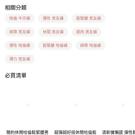
相關分類
7-11(信用卡、多元支付)
每筆NT$60，滿NT$1,599(含以上)免運費
哈倫 牛仔褲
彈性 男友褲
鬆緊腰 男友褲
7-11隔日到貨(信用卡、多元支付)
綁帶 男友褲
休閒 男友褲
遮肉 男友褲
每筆NT$100，滿NT$1,899(含以上)免運費
彈性 哈倫褲
鬆緊腰 哈倫褲
綁帶 哈倫褲
新竹物流(信用卡、多元支付)
每筆NT$100，滿NT$1,899(含以上)免運費
彈力 男友褲
宅配(貨到付款)
必買清單
每筆NT$100，滿NT$1,899(含以上)免運費
簡約休閒哈倫鬆緊腰男
超彈超好搭休閒哈倫鬆
清新慵懶感 彈性