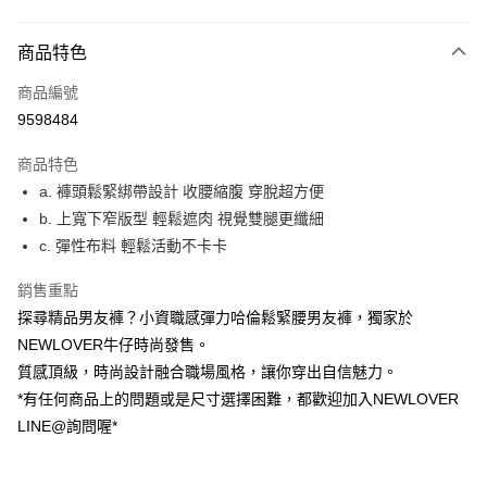
付款方式
商品特色
信用卡一次付款
商品編號
超商取貨付款
9598484
LINE Pay
商品特色
ATM付款
a. 褲頭鬆緊綁帶設計 收腰縮腹 穿脫超方便
b. 上寬下窄版型 輕鬆遮肉 視覺雙腿更纖細
貨到付款
c. 彈性布料 輕鬆活動不卡卡
運送方式
銷售重點
貨到付款
探尋精品男友褲？小資職感彈力哈倫鬆緊腰男友褲，獨家於
每筆NT$60，滿NT$999(含以上)免運費
NEWLOVER牛仔時尚發售。
質感頂級，時尚設計融合職場風格，讓你穿出自信魅力。
全家(信用卡、多元支付)
*有任何商品上的問題或是尺寸選擇困難，都歡迎加入NEWLOVER
每筆NT$60，滿NT$999(含以上)免運費
LINE@詢問喔*
7-11(貨到付款)
每筆NT$60，滿NT$1,599(含以上)免運費