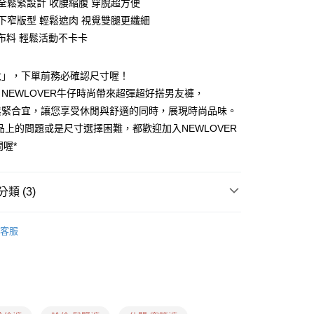
頭全鬆緊設計 收腰縮腹 穿脫超方便
上寬下窄版型 輕鬆遮肉 視覺雙腿更纖細
性布料 輕鬆活動不卡卡
大」，下單前務必確認尺寸喔！
NEWLOVER牛仔時尚帶來超彈超好搭男友褲，
鬆緊合宜，讓您享受休閒與舒適的同時，展現時尚品味。
品上的問題或是尺寸選擇困難，都歡迎加入NEWLOVER
0，滿NT$1,599(含以上)免運費
問喔*
卡、多元支付)
0，滿NT$1,599(含以上)免運費
類 (3)
付款)
 ❙
男友褲
0，滿NT$1,599(含以上)免運費
客服
什麼褲子？ ❙
棉花糖身形
用卡、多元支付)
什麼褲子？ ❙
梨形身形
0，滿NT$1,599(含以上)免運費
日到貨(信用卡、多元支付)