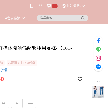
0
中文 (繁體)
#會員禮遇
好搭休閒哈倫鬆緊腰男友褲-【161-
活動
超取滿NT$1,599免運
則評價
)
50
M
L
XL