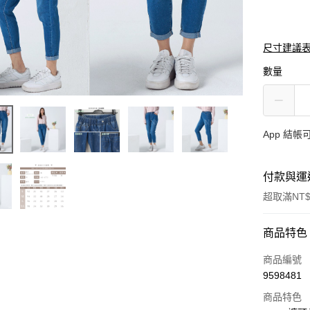
尺寸建議
數量
App 結
付款與運
超取滿NT$
付款方式
商品特色
信用卡一
商品編號
9598481
超商取貨
商品特色
LINE Pay