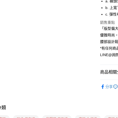
a. 褲
b. 
ATM付款
c. 彈
貨到付款
銷售重點
「版型偏
優雅時尚，
運送方式
腰部設計
貨到付款
*有任何商
每筆NT$6
LINE@詢
全家(信用
每筆NT$6
商品相關分
7-11(貨到
❙ 牛仔長褲
每筆NT$6
分享
❙ 妳適合
7-11(信
❙ 妳適合
每筆NT$6
分類
7-11隔