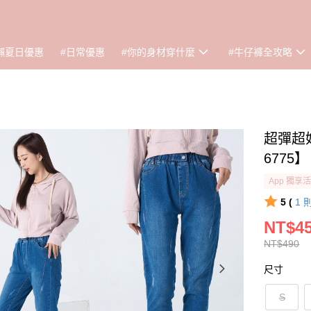
懶夏日優惠
#日常優惠
#你的身材穿什麼
#牛仔褲全攻略
超彈超
6775】
App 獨享
5 (
1
NT$4
NT$490
尺寸
S