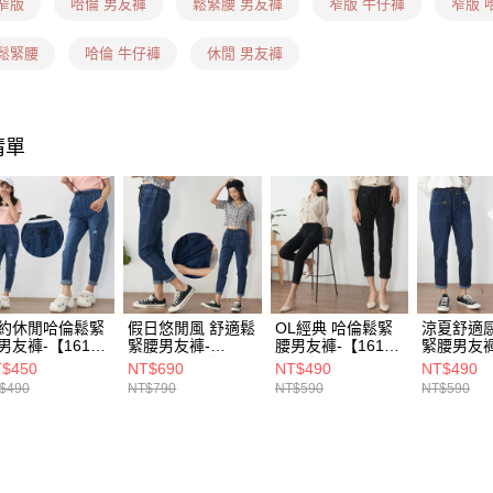
窄版
哈倫 男友褲
鬆緊腰 男友褲
窄版 牛仔褲
窄版 
每筆NT$1
新竹物流(
 鬆緊腰
哈倫 牛仔褲
休閒 男友褲
每筆NT$1
宅配(貨到
清單
每筆NT$1
約休閒哈倫鬆緊
假日悠閒風 舒適鬆
OL經典 哈倫鬆緊
涼夏舒適
男友褲-【161-
緊腰男友褲-
腰男友褲-【161-
緊腰男友褲
767】
【161-6841】
9367】
【161-66
$450
NT$690
NT$490
NT$490
$490
NT$790
NT$590
NT$590