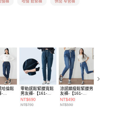
哈倫褲
哈倫 鬆緊褲
休閒 窄管褲
00，滿NT$1,899(含以上)免運費
信用卡、多元支付)
00，滿NT$1,899(含以上)免運費
付款)
00，滿NT$1,899(含以上)免運費
感哈倫鬆
零勒感鬆緊腰寬鬆
涼感顯瘦鬆緊腰男
小資職感彈力哈倫
-
男友褲-【161-
友褲-【161-
鬆緊腰男友褲-
89】
6967】
6846】
【161-6778】
NT$690
NT$490
NT$560
NT$790
NT$590
NT$590