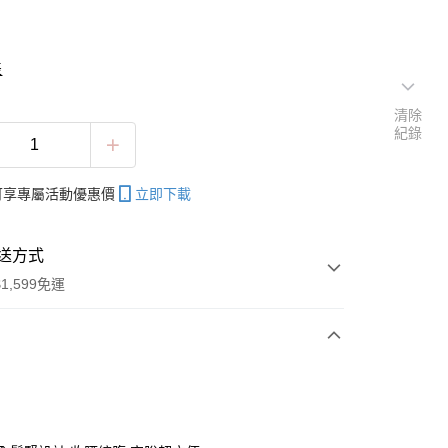
表
清除
紀錄
帳可享專屬活動優惠價
立即下載
送方式
1,599免運
次付款
付款