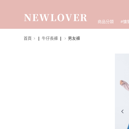
商品分類
#慵
首頁
❙ 牛仔長褲 ❙
男友褲