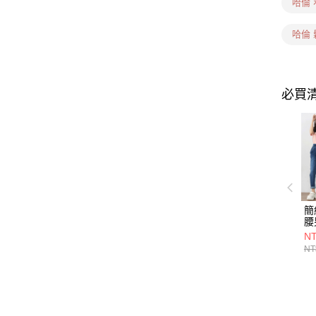
哈倫 
哈倫
必買
簡
腰
6
NT
NT