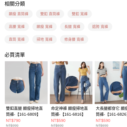
相關分類
每筆NT$60，滿NT$1,599(含以上)免運費
顯瘦 直筒褲
雙釦 直筒褲
雙釦 寬褲
7-11隔日到貨(信用卡、多元支付)
每筆NT$100，滿NT$1,899(含以上)免運費
高腰 寬褲
顯瘦 寬褲
長腿 寬褲
遮胯 寬褲
新竹物流(信用卡、多元支付)
直筒 寬褲
掃地 寬褲
修身腰 寬褲
每筆NT$100，滿NT$1,899(含以上)免運費
宅配(貨到付款)
必買清單
每筆NT$100，滿NT$1,899(含以上)免運費
雙釦直腿 顯瘦掃地直
命定神褲 顯瘦掃地直
大長腿都穿它 顯
筒褲-【161-6809】
筒褲-【161-6816】
筒褲-【161-682
NT$790
NT$590
NT$590
NT$990
NT$690
NT$690