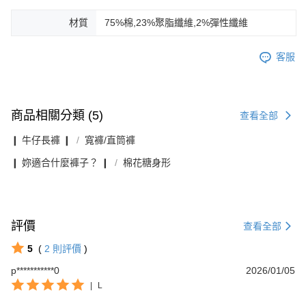
材質
75%棉,23%聚脂纖維,2%彈性纖維
客服
商品相關分類 (5)
查看全部
❙ 牛仔長褲 ❙
寬褲/直筒褲
❙ 妳適合什麼褲子？ ❙
棉花糖身形
評價
查看全部
5
(
2
則評價
)
p***********0
2026/01/05
|
L