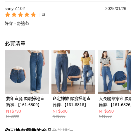
sanyo1102
2025/01/26
|
XL
好穿、舒適👍
必買清單
雙釦直腿 顯瘦掃地直
命定神褲 顯瘦掃地直
大長腿都穿它 顯
筒褲-【161-6809】
筒褲-【161-6816】
筒褲-【161-682
NT$790
NT$590
NT$590
NT$990
NT$690
NT$690