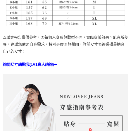
⚠️試穿報告僅供參考，因每個人身形與體型不同，實際穿著效果可能有所差
異。建議您依照自身需求，特別是腰圍與臀圍，詳閱尺寸表後選擇最適合
自己的尺寸！
詢問尺寸請點我(1V1真人諮詢)⬅️