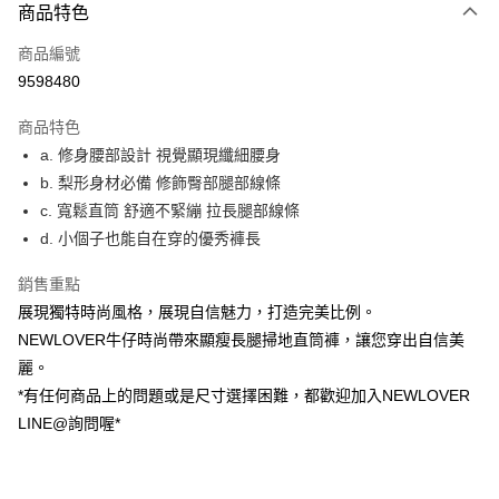
商品特色
信用卡一次付款
商品編號
超商取貨付款
9598480
LINE Pay
商品特色
ATM付款
a. 修身腰部設計 視覺顯現纖細腰身
b. 梨形身材必備 修飾臀部腿部線條
貨到付款
c. 寬鬆直筒 舒適不緊繃 拉長腿部線條
d. 小個子也能自在穿的優秀褲長
運送方式
貨到付款
銷售重點
每筆NT$60，滿NT$999(含以上)免運費
展現獨特時尚風格，展現自信魅力，打造完美比例。
NEWLOVER牛仔時尚帶來顯瘦長腿掃地直筒褲，讓您穿出自信美
全家(信用卡、多元支付)
麗。
每筆NT$60，滿NT$999(含以上)免運費
*有任何商品上的問題或是尺寸選擇困難，都歡迎加入NEWLOVER
LINE@詢問喔*
7-11(貨到付款)
每筆NT$60，滿NT$1,599(含以上)免運費
7-11(信用卡、多元支付)