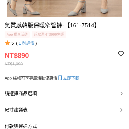
氣質感韓版保暖窄管褲-【161-7514】
App 獨享活動
超取滿NT$999免運
5
(
1
則評價
)
NT$890
NT$1,090
App 結帳可享專屬活動優惠價
立即下載
請選擇商品選項
尺寸建議表
付款與運送方式