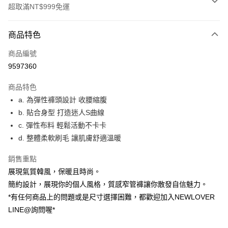
超取滿NT$999免運
付款方式
商品特色
信用卡一次付款
商品編號
超商取貨付款
9597360
LINE Pay
商品特色
ATM付款
a. 為彈性褲頭設計 收腰縮腹
b. 貼合身型 打造迷人S曲線
貨到付款
c. 彈性布料 輕鬆活動不卡卡
d. 整體柔軟刷毛 讓肌膚舒適溫暖
運送方式
貨到付款
銷售重點
每筆NT$60，滿NT$999(含以上)免運費
展現氣質韓風，保暖且時尚。
簡約設計，展現你的個人風格，質感窄管褲讓你散發自信魅力。
全家(信用卡、多元支付)
*有任何商品上的問題或是尺寸選擇困難，都歡迎加入NEWLOVER
每筆NT$60，滿NT$999(含以上)免運費
LINE@詢問喔*
7-11(貨到付款)