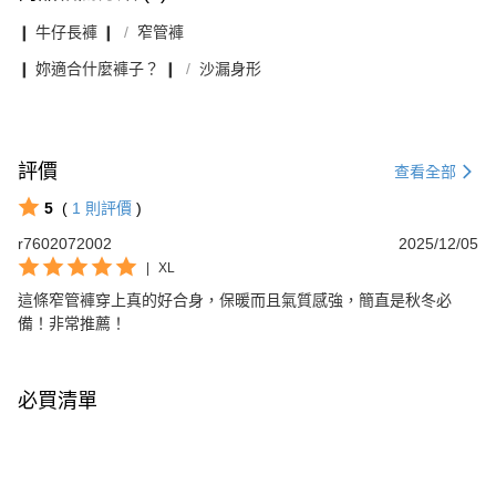
❙ 牛仔長褲 ❙
窄管褲
❙ 妳適合什麼褲子？ ❙
沙漏身形
評價
查看全部
5
(
1
則評價
)
r7602072002
2025/12/05
|
XL
這條窄管褲穿上真的好合身，保暖而且氣質感強，簡直是秋冬必
備！非常推薦！
必買清單