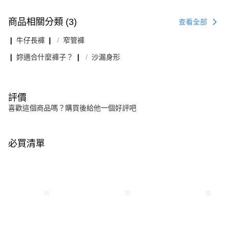
商品相關分類 (3)
查看全部
❙ 牛仔長褲 ❙
窄管褲
❙ 妳適合什麼褲子？ ❙
沙漏身形
評價
喜歡這個商品嗎？購買後給他一個好評吧
必買清單