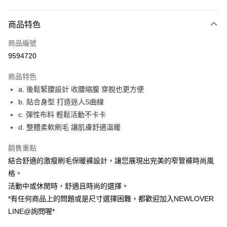
付款方式
商品特色
信用卡一次付款
商品編號
超商取貨付款
9594720
LINE Pay
商品特色
ATM付款
a. 後鬆緊腰設計 收腰縮腹 穿脫也更方便
b. 貼合身型 打造迷人S曲線
貨到付款
c. 彈性布料 輕鬆活動不卡卡
d. 整體柔軟刷毛 讓肌膚舒適溫暖
運送方式
貨到付款
銷售重點
每筆NT$60，滿NT$999(含以上)免運費
結合舒適的激瘦刷毛保暖褲設計，讓您展現出完美的窄管褲時尚風
格。
全家(信用卡、多元支付)
活動中或休閒時，舒適且時尚的選擇。
每筆NT$60，滿NT$999(含以上)免運費
*有任何商品上的問題或是尺寸選擇困難，都歡迎加入NEWLOVER
LINE@詢問喔*
7-11(貨到付款)
每筆NT$60，滿NT$1,599(含以上)免運費