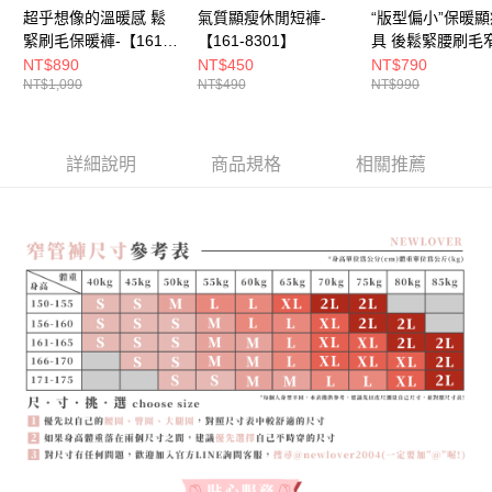
超乎想像的溫暖感 鬆
氣質顯瘦休閒短褲-
“版型偏小”保暖
緊刷毛保暖褲-【161-
【161-8301】
具 後鬆緊腰刷毛
7405】
褲-【161-7569】
NT$890
NT$450
NT$790
NT$1,090
NT$490
NT$990
詳細說明
商品規格
相關推薦