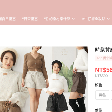
懶夏日優惠
#日常優惠
#你的身材穿什麼
#牛仔褲全攻略
時髦質感
App 獨享
NT$5
NT$590
顏色
黑色
數量