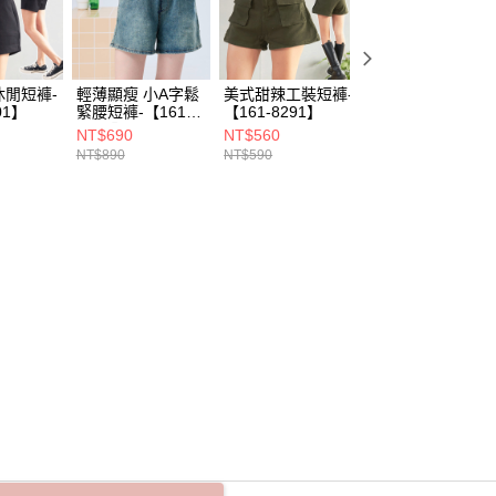
休閒短褲-
輕薄顯瘦 小A字鬆
美式甜辣工裝短褲-
小粗腿選這件！A
01】
緊腰短褲-【161-
【161-8291】
字修腹貼袋短褲-
5413】
【161-5381】
NT$690
NT$560
NT$590
NT$890
NT$590
NT$690