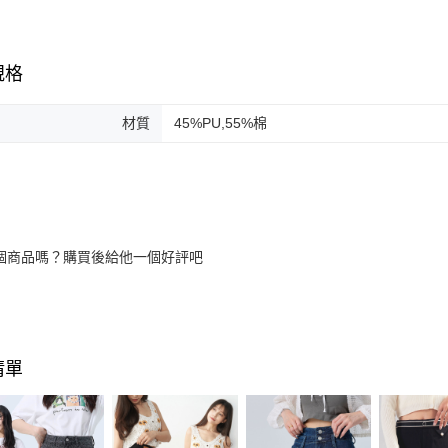
規格
材質
45%PU,55%棉
個商品嗎？購買後給他一個好評吧
清單