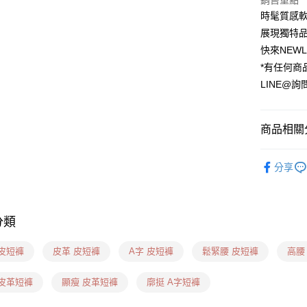
銷售重點
時髦質感
運送方式
展現獨特
貨到付款
快來NEW
每筆NT$6
*有任何商
LINE@詢
全家(信用
每筆NT$6
商品相關分
7-11(貨到
每筆NT$6
❙ 休閒短褲
分享
7-11(信
每筆NT$6
7-11隔
分類
每筆NT$1
 皮短褲
皮革 皮短褲
A字 皮短褲
鬆緊腰 皮短褲
高腰
新竹物流(
每筆NT$1
 皮革短褲
顯瘦 皮革短褲
廓挺 A字短褲