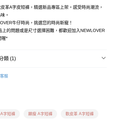
軟皮革A字皮短褲，精選新品專區上架。感受時尚潮流，
品味。
LOVER牛仔時尚，挑選您的時尚新寵！
0，滿NT$1,599(含以上)免運費
品上的問題或是尺寸選擇困難，都歡迎加入NEWLOVER
問喔*
卡、多元支付)
0，滿NT$1,599(含以上)免運費
類 (1)
付款)
0，滿NT$1,599(含以上)免運費
 ❙
客服
用卡、多元支付)
0，滿NT$1,599(含以上)免運費
日到貨(信用卡、多元支付)
00，滿NT$1,899(含以上)免運費
 A字短褲
顯瘦 A字短褲
軟皮革 A字短褲
信用卡、多元支付)
00，滿NT$1,899(含以上)免運費