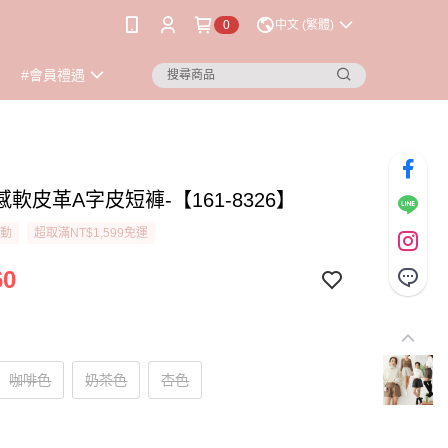
0
中文 (繁體)
#會員禮遇
軟皮革A字皮短褲-【161-8326】
活動
超取滿NT$1,599免運
60
咖啡色
奶茶色
杏色