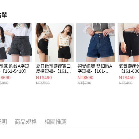
宅配(貨到
每筆NT$1
清單
辣感 豹紋A字短
夏日微辣顯瘦寬口
視覺細腿 雙釦微A
氣質顯瘦
-【161-5410】
反摺短褲-【161-
字短褲-【161-
【161-83
8328】
5404】
$690
NT$490
NT$590
NT$450
$890
NT$590
NT$790
NT$490
說明
商品規格
相關推薦