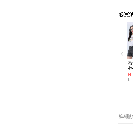
必買
微
褲
NT
NT
詳細