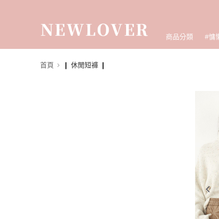
商品分類
#慵
首頁
❙ 休閒短褲 ❙