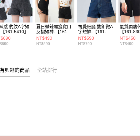
辣感 豹紋A字短
夏日微辣顯瘦寬口
視覺細腿 雙釦微A
氣質顯瘦
-【161-5410】
反摺短褲-【161-
字短褲-【161-
【161-83
8328】
5404】
$690
NT$490
NT$590
NT$450
$890
NT$590
NT$790
NT$490
有興趣的商品
全站排行