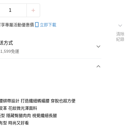
帳可享專屬活動優惠價
立即下載
清除
紀錄
送方式
1,599免運
次付款
付款
鬆緊腰綁帶設計 打造纖細螞蟻腰 穿脫也超方便
感皮革 花紋微光澤面料
字版型 隱藏臀腿肉肉 視覺纖細長腿
挺有型 時尚又好看