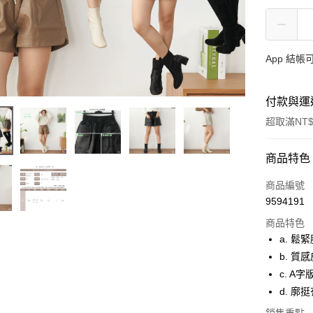
App 結
付款與運
超取滿NT$
付款方式
商品特色
信用卡一
商品編號
9594191
超商取貨
商品特色
LINE Pay
a. 
b. 質
ATM付款
c. A
貨到付款
d. 廓