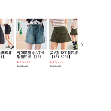
付款)
00，滿NT$1,899(含以上)免運費
休閒短褲-
輕薄顯瘦 小A字鬆
美式甜辣工裝短褲-
小粗腿選這件！A
01】
緊腰短褲-【161-
【161-8291】
字修腹貼袋短褲-
5413】
【161-5381】
NT$690
NT$560
NT$590
NT$890
NT$590
NT$690