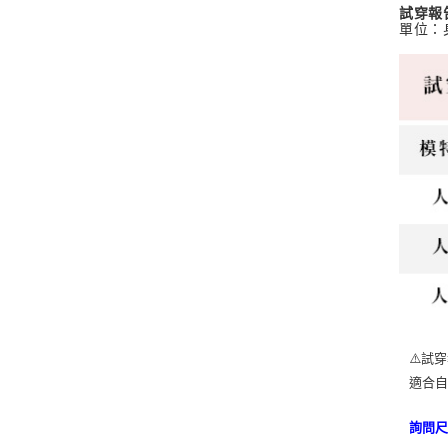
試穿報
單位：
⚠️試
適合
詢問尺