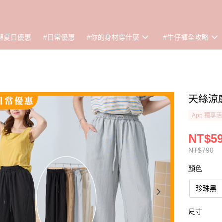
懶夏日優惠
#日常優惠
#你的身材穿什麼
#牛仔褲全攻略
天絲涼感
App 獨享
NT$59
NT$790
顏色
珍珠黑
尺寸