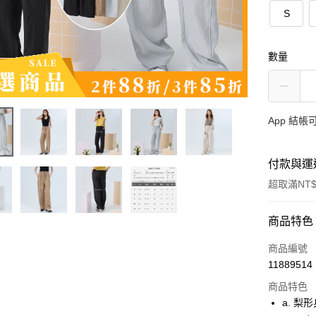
S
數量
App 結
付款與運
超取滿NT$
付款方式
商品特色
信用卡一
商品編號
11889514
超商取貨
商品特色
LINE Pay
a. 