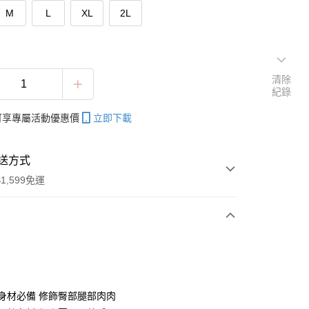
M
L
XL
2L
清除
紀錄
帳可享專屬活動優惠價
立即下載
送方式
1,599免運
次付款
付款
梨形身材必備 修飾臀部腿部肉肉