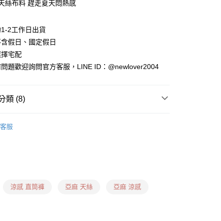
麻天絲布料 趕走夏天悶熱感
1-2工作日出貨
不含假日、國定假日
選擇宅配
題歡迎詢問官方客服，LINE ID：@newlover2004
0，滿NT$1,599(含以上)免運費
類 (8)
卡、多元支付)
 ❙
✦寬褲
0，滿NT$1,599(含以上)免運費
客服
 ❙
付款)
什麼褲子？ ❙
棉花糖身形
0，滿NT$1,599(含以上)免運費
什麼褲子？ ❙
梨形身形
用卡、多元支付)
0，滿NT$1,599(含以上)免運費
什麼褲子？ ❙
倒三角身形
涼感 直筒褲
亞麻 天絲
亞麻 涼感
什麼褲子？ ❙
蘋果身形
日到貨(信用卡、多元支付)
00，滿NT$1,899(含以上)免運費
什麼褲子？ ❙
H身形