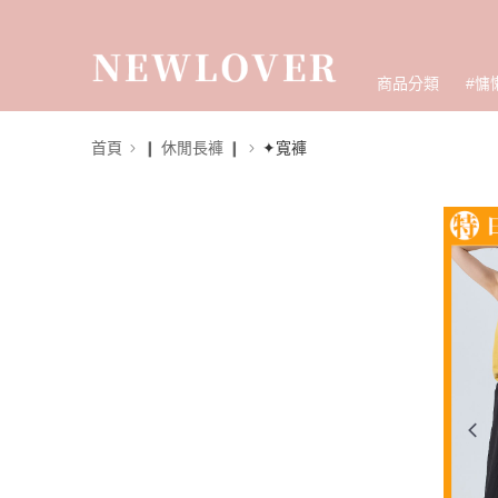
商品分類
#慵
首頁
❙ 休閒長褲 ❙
✦寬褲