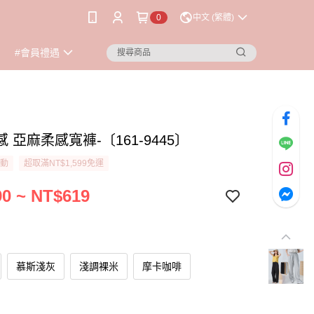
0
中文 (繁體)
#會員禮遇
 亞麻柔感寬褲-〔161-9445〕
活動
超取滿NT$1,599免運
0 ~ NT$619
慕斯淺灰
淺調裸米
摩卡咖啡