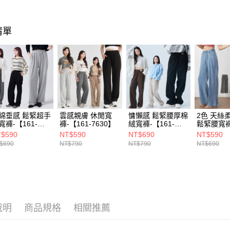
❙ 本月特惠
新竹物流(
每筆NT$1
清單
宅配(貨到
每筆NT$1
綿垂感 鬆緊超手
雲感親膚 休閒寬
慵懶感 鬆緊腰厚棉
2色 天絲
寬褲-【161-
褲-【161-7630】
絨寬褲-【161-
鬆緊腰寬褲
619】
7626】
【161-67
$590
NT$590
NT$690
NT$590
$690
NT$790
NT$790
NT$690
說明
商品規格
相關推薦