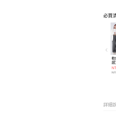
必買
軟
感
7
NT
NT
詳細