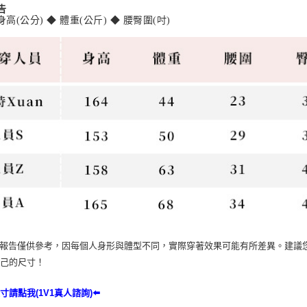
告
身高(公分)
◆
體重(公斤)
◆
腰臀圍(吋)
穿報告僅供參考，因每個人身形與體型不同，實際穿著效果可能有所差異。建議
自己的尺寸！
寸請點我(1V1真人諮詢)⬅️