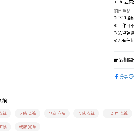
b. 亞
ATM付款
銷售重點
貨到付款
※下單後約
※工作日
※急單請
運送方式
※若有任何問
貨到付款
每筆NT$6
商品相關分
全家(信用
❙ 休閒長褲
每筆NT$6
分享
❙ 薄感特輯
7-11(貨到
❙ 妳適合
每筆NT$6
分類
❙ 妳適合
7-11(信
每筆NT$6
❙ 妳適合
寬褲
天絲 寬褲
亞麻 寬褲
柔感 寬褲
上班用 寬褲
❙ 妳適合
7-11隔
涼感
親膚 寬褲
每筆NT$1
❙ 妳適合