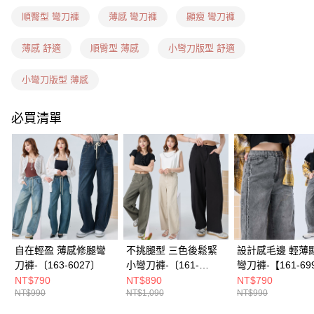
每筆NT$60，滿NT$1,599(含以上)免運費
順臀型 彎刀褲
薄感 彎刀褲
顯瘦 彎刀褲
7-11隔日到貨(信用卡、多元支付)
每筆NT$100，滿NT$1,899(含以上)免運費
薄感 舒適
順臀型 薄感
小彎刀版型 舒適
新竹物流(信用卡、多元支付)
小彎刀版型 薄感
每筆NT$100，滿NT$1,899(含以上)免運費
必買清單
宅配(貨到付款)
每筆NT$100，滿NT$1,899(含以上)免運費
自在輕盈 薄感修腿彎
不挑腿型 三色後鬆緊
設計感毛邊 輕薄
刀褲-〔163-6027〕
小彎刀褲-〔161-
彎刀褲-【161-69
9449〕
NT$790
NT$890
NT$790
NT$990
NT$1,090
NT$990