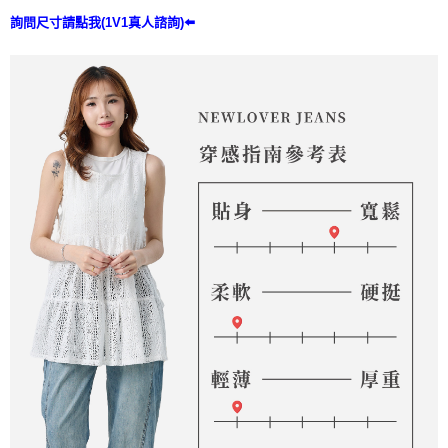
詢問尺寸請點我(1V1真人諮詢)⬅️