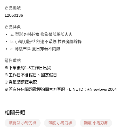
信用卡一次付款
商品編號
超商取貨付款
12050136
LINE Pay
商品特色
ATM付款
a. 梨形身材必備 修飾臀部腿部肉肉
b. 小彎刀版型 舒適不緊繃 拉長腿部線條
貨到付款
c. 薄感布料 夏日穿著不悶熱
運送方式
銷售重點
貨到付款
※下單後約1-3工作日出貨
每筆NT$60，滿NT$1,599(含以上)免運費
※工作日不含假日、國定假日
※急單請選擇宅配
全家(信用卡、多元支付)
※若有任何問題歡迎詢問官方客服，LINE ID：@newlover2004
每筆NT$60，滿NT$1,599(含以上)免運費
7-11(貨到付款)
每筆NT$60，滿NT$1,599(含以上)免運費
相關分類
7-11(信用卡、多元支付)
順臀型 小彎刀褲
薄感 小彎刀褲
顯瘦 小彎刀褲