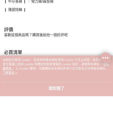
❙ 牛仔長褲 ❙
彎刀褲/繭型褲
❙ 薄感特輯 ❙
評價
喜歡這個商品嗎？購買後給他一個好評吧
必買清單
本網站中使用 cookie，欲查詢有關本網站使用 cookie 方式之詳情，及若您不希
望在電腦上使用 cookie 時應如何變更電腦的 cookie 設定，請參閱本網站「
隱私
權條款
」之 Cookie 聲明。您繼續使用本網站即表示您同意本公司得按本網站使
用條款之 Cookie 聲明使用 cookie。
了解更多 >
我知道了
自在輕盈 薄感修腿彎
不挑腿型 三色後鬆緊
設計感毛邊 輕薄
刀褲-〔163-6027〕
小彎刀褲-〔161-
彎刀褲-【161-69
9449〕
NT$790
NT$890
NT$790