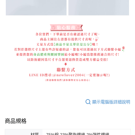
顯示電腦版詳細說明
商品規格
材質
75%棉,23%聚脂纖維,2%彈性纖維