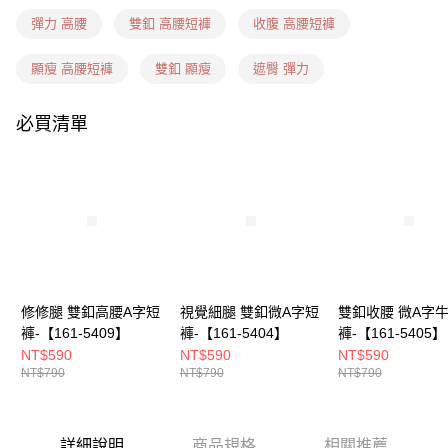
每筆NT$60，滿NT$1,599(含以上)免運費
彈力 高腰
雙釦 高腰短褲
收腹 高腰短褲
7-11隔日到貨(信用卡、多元支付)
每筆NT$100，滿NT$1,899(含以上)免運費
顯瘦 高腰短褲
雙釦 顯瘦
遮臀 彈力
新竹物流(信用卡、多元支付)
必買清單
每筆NT$100，滿NT$1,899(含以上)免運費
宅配(貨到付款)
每筆NT$100，滿NT$1,899(含以上)免運費
修修腿 雙釦高腰A字短
視覺細腿 雙釦微A字短
雙釦收腰 微A字
褲-【161-5409】
褲-【161-5404】
褲-【161-5405】
NT$590
NT$590
NT$590
NT$790
NT$790
NT$790
詳細說明
商品規格
相關推薦