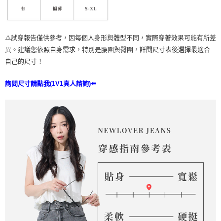
⚠️試穿報告僅供參考，因每個人身形與體型不同，實際穿著效果可能有所差
異。建議您依照自身需求，特別是腰圍與臀圍，詳閱尺寸表後選擇最適合
自己的尺寸！
詢問尺寸請點我(1V1真人諮詢)⬅️