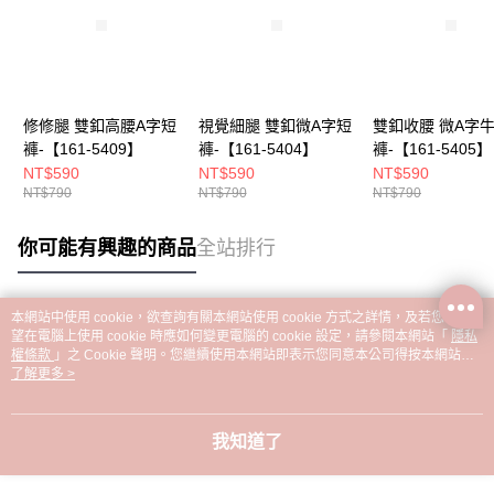
修修腿 雙釦高腰A字短
視覺細腿 雙釦微A字短
雙釦收腰 微A字
褲-【161-5409】
褲-【161-5404】
褲-【161-5405】
NT$590
NT$590
NT$590
NT$790
NT$790
NT$790
你可能有興趣的商品
全站排行
本網站中使用 cookie，欲查詢有關本網站使用 cookie 方式之詳情，及若您不希
熱門標籤
望在電腦上使用 cookie 時應如何變更電腦的 cookie 設定，請參閱本網站「
隱私
權條款
」之 Cookie 聲明。您繼續使用本網站即表示您同意本公司得按本網站使
用條款之 Cookie 聲明使用 cookie。
了解更多 >
我知道了