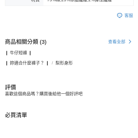
客服
商品相關分類 (3)
查看全部
❙ 牛仔短褲 ❙
❙ 妳適合什麼褲子？ ❙
梨形身形
評價
喜歡這個商品嗎？購買後給他一個好評吧
必買清單