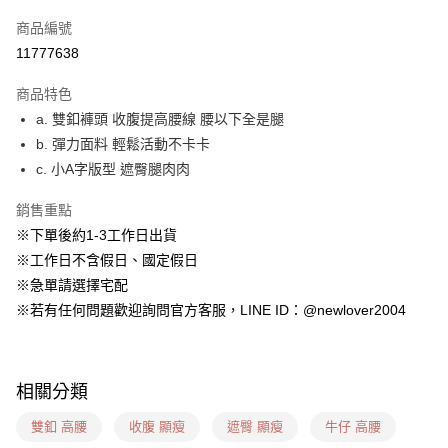
信用卡一次付款
商品編號
超商取貨付款
11777638
LINE Pay
商品特色
ATM付款
a. 雙釦褲頭 收腹提高腰線 腰以下全是腿
b. 彈力面料 輕鬆活動不卡卡
貨到付款
c. 小A字版型 遮臀腿肉肉
運送方式
銷售重點
貨到付款
※下單後約1-3工作日出貨
每筆NT$60，滿NT$1,599(含以上)免運費
※工作日不含假日、國定假日
※急單請選擇宅配
全家(信用卡、多元支付)
※若有任何問題歡迎詢問官方客服，LINE ID：@newlover2004
每筆NT$60，滿NT$1,599(含以上)免運費
7-11(貨到付款)
每筆NT$60，滿NT$1,599(含以上)免運費
相關分類
7-11(信用卡、多元支付)
雙釦 高腰
收腹 顯瘦
遮臀 顯瘦
牛仔 高腰