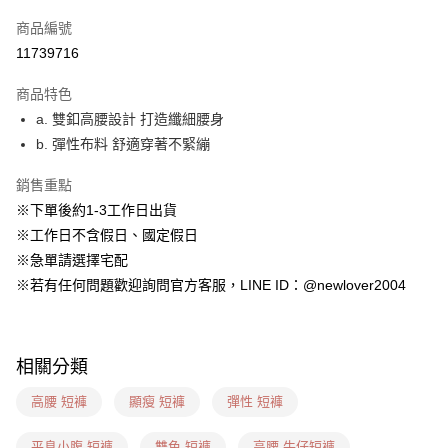
信用卡一次付款
商品編號
超商取貨付款
11739716
LINE Pay
商品特色
ATM付款
a. 雙釦高腰設計 打造纖細腰身
b. 彈性布料 舒適穿著不緊繃
貨到付款
銷售重點
運送方式
※下單後約1-3工作日出貨
貨到付款
※工作日不含假日、國定假日
每筆NT$60，滿NT$1,599(含以上)免運費
※急單請選擇宅配
※若有任何問題歡迎詢問官方客服，LINE ID：@newlover2004
全家(信用卡、多元支付)
每筆NT$60，滿NT$1,599(含以上)免運費
7-11(貨到付款)
相關分類
每筆NT$60，滿NT$1,599(含以上)免運費
高腰 短褲
顯瘦 短褲
彈性 短褲
7-11(信用卡、多元支付)
平息小腹 短褲
雙色 短褲
高腰 牛仔短褲