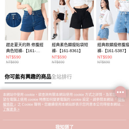
趕走夏天的熱 修腹經
經典素色顯瘦貼袋短
經典款顯瘦修腹
典色短褲-【161-
褲-【161-8361】
褲-【161-5387】
5373】
NT$590
NT$590
NT$590
NT$690
NT$690
NT$690
你可能有興趣的商品
全站排行
本網站中使用 cookie，欲查詢有關本網站使用 cookie 方式之詳情，及若您不希
熱門標籤
望在電腦上使用 cookie 時應如何變更電腦的 cookie 設定，請參閱本網站「
隱私
權條款
」之 Cookie 聲明。您繼續使用本網站即表示您同意本公司得按本網站使
用條款之 Cookie 聲明使用 cookie。
了解更多 >
我知道了