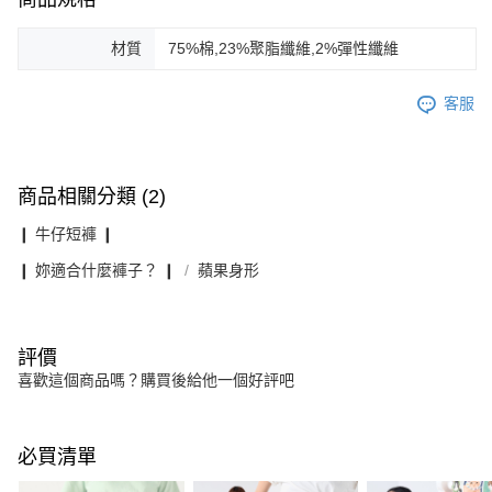
材質
75%棉,23%聚脂纖維,2%彈性纖維
客服
商品相關分類 (2)
❙ 牛仔短褲 ❙
❙ 妳適合什麼褲子？ ❙
蘋果身形
評價
喜歡這個商品嗎？購買後給他一個好評吧
必買清單