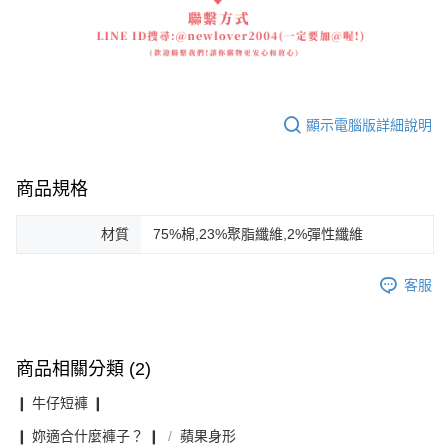
顯示電腦版詳細說明
商品規格
材質
75%棉,23%聚脂纖維,2%彈性纖維
客服
商品相關分類 (2)
❙ 牛仔短褲 ❙
❙ 妳適合什麼褲子？ ❙
蘋果身形