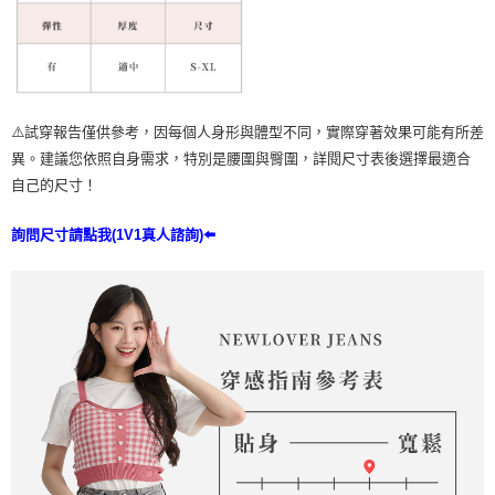
⚠️試穿報告僅供參考，因每個人身形與體型不同，實際穿著效果可能有所差
異。建議您依照自身需求，特別是腰圍與臀圍，詳閱尺寸表後選擇最適合
自己的尺寸！
詢問尺寸請點我(1V1真人諮詢)⬅️