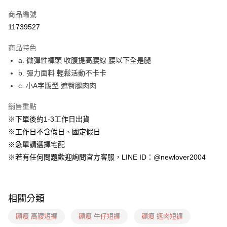
信用卡一次付款
商品編號
超商取貨付款
11739527
LINE Pay
商品特色
ATM付款
a. 微彈性褲頭 收腹提高腰線 腰以下全是腿
b. 彈力面料 輕鬆活動不卡卡
貨到付款
c. 小A字版型 遮臀腿肉肉
運送方式
銷售重點
貨到付款
※下單後約1-3工作日出貨
每筆NT$60，滿NT$1,599(含以上)免運費
※工作日不含假日、國定假日
※急單請選擇宅配
全家(信用卡、多元支付)
※若有任何問題歡迎詢問官方客服，LINE ID：@newlover2004
每筆NT$60，滿NT$1,599(含以上)免運費
7-11(貨到付款)
每筆NT$60，滿NT$1,599(含以上)免運費
相關分類
7-11(信用卡、多元支付)
顯瘦 高腰短褲
顯瘦 牛仔短褲
顯瘦 遮肉短褲