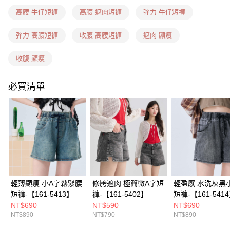
每筆NT$60，滿NT$1,599(含以上)免運費
高腰 牛仔短褲
高腰 遮肉短褲
彈力 牛仔短褲
7-11隔日到貨(信用卡、多元支付)
每筆NT$100，滿NT$1,899(含以上)免運費
彈力 高腰短褲
收腹 高腰短褲
遮肉 顯瘦
新竹物流(信用卡、多元支付)
收腹 顯瘦
每筆NT$100，滿NT$1,899(含以上)免運費
必買清單
宅配(貨到付款)
每筆NT$100，滿NT$1,899(含以上)免運費
輕薄顯瘦 小A字鬆緊腰
修胯遮肉 極簡微A字短
輕盈感 水洗灰黑
短褲-【161-5413】
褲-【161-5402】
短褲-【161-541
NT$690
NT$590
NT$690
NT$890
NT$790
NT$890