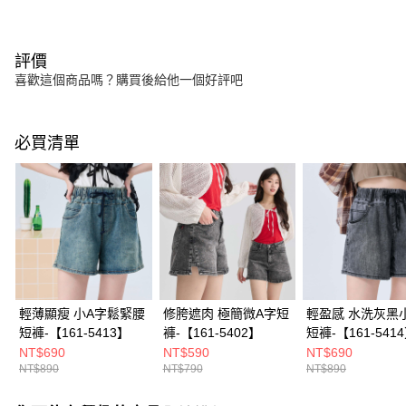
評價
喜歡這個商品嗎？購買後給他一個好評吧
必買清單
輕薄顯瘦 小A字鬆緊腰
修胯遮肉 極簡微A字短
輕盈感 水洗灰黑
短褲-【161-5413】
褲-【161-5402】
短褲-【161-541
NT$690
NT$590
NT$690
NT$890
NT$790
NT$890