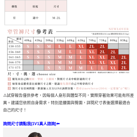
⚠️試穿報告僅供參考，因每個人身形與體型不同，實際穿著效果可能有所差
異。建議您依照自身需求，特別是腰圍與臀圍，詳閱尺寸表後選擇最適合
自己的尺寸！
詢問尺寸請點我(1V1真人諮詢)⬅️