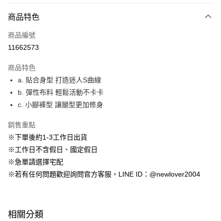
付款方式
商品特色
信用卡一次付款
商品編號
超商取貨付款
11662573
LINE Pay
商品特色
ATM付款
a. 貼合身型 打造迷人S曲線
b. 彈性布料 輕鬆活動不卡卡
貨到付款
c. 小腳褲型 讓腿型更加修身
運送方式
銷售重點
貨到付款
※下單後約1-3工作日出貨
每筆NT$60，滿NT$999(含以上)免運費
※工作日不含假日、國定假日
※急單請選擇宅配
全家(信用卡、多元支付)
※若有任何問題歡迎詢問官方客服，LINE ID：@newlover2004
每筆NT$60，滿NT$999(含以上)免運費
7-11(貨到付款)
每筆NT$60，滿NT$1,599(含以上)免運費
相關分類