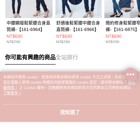
中腰顯瘦鬆緊腰合身直
舒適後鬆緊腰中腰合身
簡約修身鬆緊腰
筒褲-【161-6964】
直筒褲-【161-6966】
褲-【161-6875】
NT$690
NT$690
NT$690
NT$790
NT$790
NT$790
你可能有興趣的商品
全站排行
本網站中使用 cookie，欲查詢有關本網站使用 cookie 方式之詳情，及若您不希
熱門標籤
望在電腦上使用 cookie 時應如何變更電腦的 cookie 設定，請參閱本網站「
隱私
權條款
」之 Cookie 聲明。您繼續使用本網站即表示您同意本公司得按本網站使
用條款之 Cookie 聲明使用 cookie。
了解更多 >
我知道了