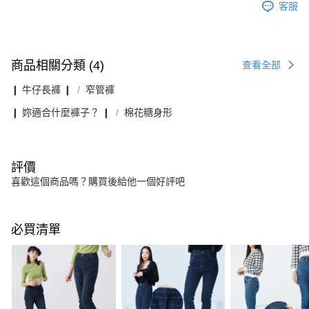
客服
商品相關分類 (4)
查看全部
❙ 牛仔長褲 ❙
窄管褲
❙ 妳適合什麼褲子？ ❙
棉花糖身形
評價
喜歡這個商品嗎？購買後給他一個好評吧
必買清單