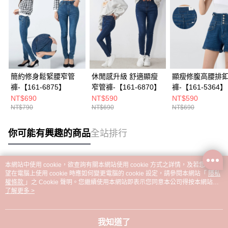
簡約修身鬆緊腰窄管
休閒感升級 舒適顯瘦
顯瘦修腹高腰排
褲-【161-6875】
窄管褲-【161-6870】
褲-【161-5364】
NT$690
NT$590
NT$590
NT$790
NT$690
NT$690
你可能有興趣的商品
全站排行
本網站中使用 cookie，欲查詢有關本網站使用 cookie 方式之詳情，及若您不希
熱門標籤
望在電腦上使用 cookie 時應如何變更電腦的 cookie 設定，請參閱本網站「
隱私
權條款
」之 Cookie 聲明。您繼續使用本網站即表示您同意本公司得按本網站使
用條款之 Cookie 聲明使用 cookie。
了解更多 >
我知道了