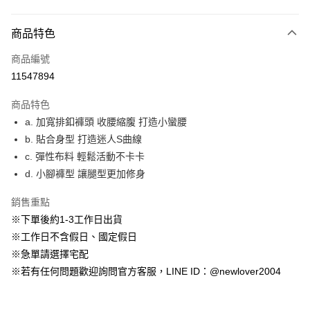
付款方式
商品特色
信用卡一次付款
商品編號
超商取貨付款
11547894
LINE Pay
商品特色
ATM付款
a. 加寬排釦褲頭 收腰縮腹 打造小蠻腰
b. 貼合身型 打造迷人S曲線
貨到付款
c. 彈性布料 輕鬆活動不卡卡
d. 小腳褲型 讓腿型更加修身
運送方式
貨到付款
銷售重點
每筆NT$60，滿NT$1,599(含以上)免運費
※下單後約1-3工作日出貨
※工作日不含假日、國定假日
全家(信用卡、多元支付)
※急單請選擇宅配
每筆NT$60，滿NT$1,599(含以上)免運費
※若有任何問題歡迎詢問官方客服，LINE ID：@newlover2004
7-11(貨到付款)
每筆NT$60，滿NT$1,599(含以上)免運費