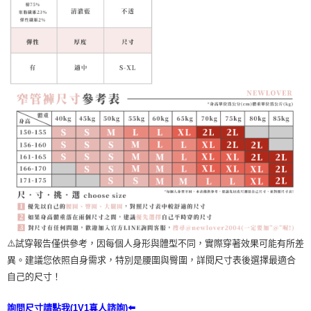
⚠️試穿報告僅供參考，因每個人身形與體型不同，實際穿著效果可能有所差
異。建議您依照自身需求，特別是腰圍與臀圍，詳閱尺寸表後選擇最適合
自己的尺寸！
詢問尺寸請點我(1V1真人諮詢)⬅️