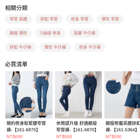
相關分類
7-11(信用卡、多元支付)
每筆NT$60，滿NT$1,599(含以上)免運費
窄管 高腰
排釦 窄管
修身 窄管
彈性 窄管
7-11隔日到貨(信用卡、多元支付)
顯瘦 彈性
S曲線 修身
高腰 牛仔褲
每筆NT$100，滿NT$1,899(含以上)免運費
排釦 牛仔褲
彈性 牛仔褲
修身 牛仔褲
新竹物流(信用卡、多元支付)
每筆NT$100，滿NT$1,899(含以上)免運費
必買清單
宅配(貨到付款)
每筆NT$100，滿NT$1,899(含以上)免運費
簡約修身鬆緊腰窄管
休閒感升級 舒適顯瘦
顯瘦修腹高腰排
褲-【161-6875】
窄管褲-【161-6870】
褲-【161-5364】
NT$690
NT$590
NT$590