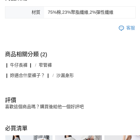
材質
75%棉,23%聚脂纖維,2%彈性纖維
客服
商品相關分類 (2)
❙ 牛仔長褲 ❙
窄管褲
❙ 妳適合什麼褲子？ ❙
沙漏身形
評價
喜歡這個商品嗎？購買後給他一個好評吧
必買清單