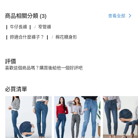
商品相關分類 (3)
查看全部
❙ 牛仔長褲 ❙
窄管褲
❙ 妳適合什麼褲子？ ❙
棉花糖身形
評價
喜歡這個商品嗎？購買後給他一個好評吧
必買清單