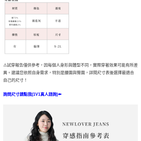
⚠️試穿報告僅供參考，因每個人身形與體型不同，實際穿著效果可能有所差
異。建議您依照自身需求，特別是腰圍與臀圍，詳閱尺寸表後選擇最適合
自己的尺寸！
詢問尺寸請點我(1V1真人諮詢)⬅️