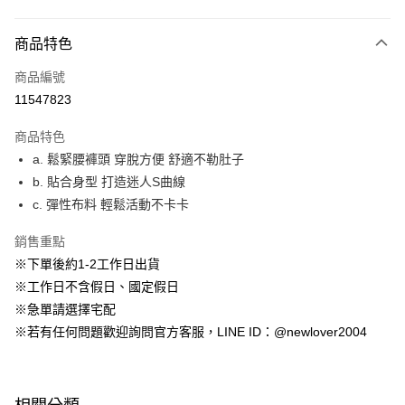
付款方式
商品特色
信用卡一次付款
商品編號
超商取貨付款
11547823
LINE Pay
商品特色
ATM付款
a. 鬆緊腰褲頭 穿脫方便 舒適不勒肚子
b. 貼合身型 打造迷人S曲線
貨到付款
c. 彈性布料 輕鬆活動不卡卡
運送方式
銷售重點
貨到付款
※下單後約1-2工作日出貨
每筆NT$60，滿NT$1,599(含以上)免運費
※工作日不含假日、國定假日
※急單請選擇宅配
全家(信用卡、多元支付)
※若有任何問題歡迎詢問官方客服，LINE ID：@newlover2004
每筆NT$60，滿NT$1,599(含以上)免運費
7-11(貨到付款)
每筆NT$60，滿NT$1,599(含以上)免運費