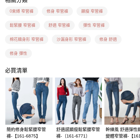
相關分類
7-11(信用卡、多元支付)
0束縛 窄管褲
修身 窄管褲
顯瘦 窄管褲
每筆NT$60，滿NT$1,599(含以上)免運費
鬆緊腰 窄管褲
舒適 窄管褲
彈性 窄管褲
7-11隔日到貨(信用卡、多元支付)
每筆NT$100，滿NT$1,899(含以上)免運費
棉花糖身形 窄管褲
沙漏身形 窄管褲
修身 舒適
新竹物流(信用卡、多元支付)
修身 彈性
每筆NT$100，滿NT$1,899(含以上)免運費
必買清單
宅配(貨到付款)
每筆NT$100，滿NT$1,899(含以上)免運費
簡約修身鬆緊腰窄管
舒適感顯瘦鬆緊腰窄管
幹練風 舒適彈性
褲-【161-6875】
褲-〔161-6771〕
變體窄管褲-【161