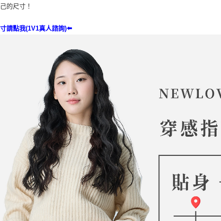
自己的尺寸！
寸請點我(1V1真人諮詢)⬅️