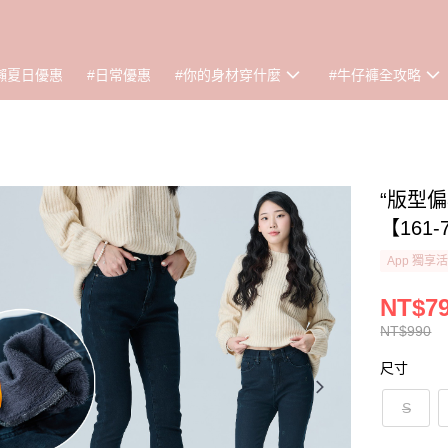
懶夏日優惠
#日常優惠
#你的身材穿什麼
#牛仔褲全攻略
“版型
【161-
App 獨享
NT$7
NT$990
尺寸
S