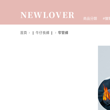
商品分類
#慵
首頁
❙ 牛仔長褲 ❙
窄管褲