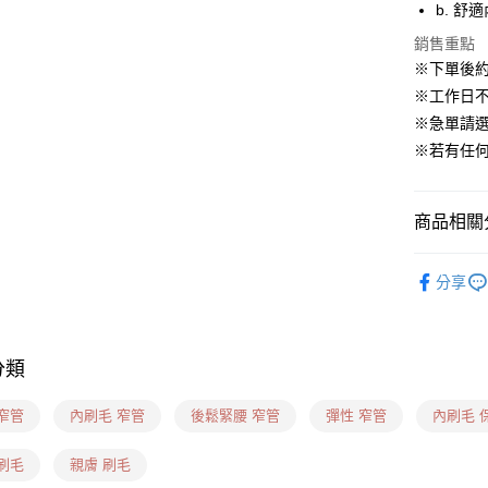
b. 
ATM付款
銷售重點
貨到付款
※下單後約
※工作日
※急單請
運送方式
※若有任何問
貨到付款
每筆NT$6
商品相關分
全家(信用
❙ 牛仔長褲
每筆NT$6
分享
❙ 秋冬專區
7-11(貨到
每筆NT$6
分類
7-11(信
每筆NT$6
窄管
內刷毛 窄管
後鬆緊腰 窄管
彈性 窄管
內刷毛 
7-11隔
刷毛
親膚 刷毛
每筆NT$1