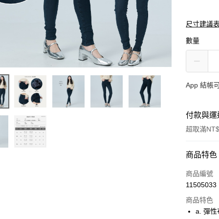
尺寸建議
數量
App 結
付款與運
超取滿NT$
付款方式
商品特色
信用卡一
商品編號
11505033
超商取貨
商品特色
LINE Pay
a. 彈