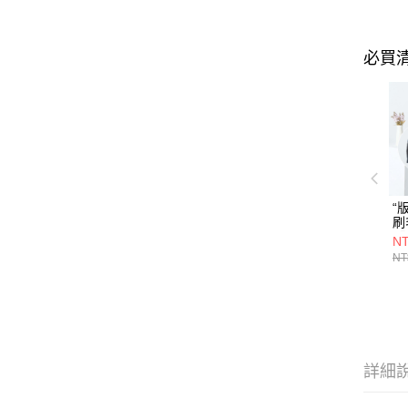
必買
“
刷
【
NT
NT
詳細