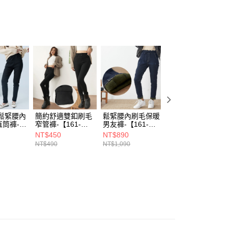
信用卡、多元支付)
00，滿NT$1,899(含以上)免運費
付款)
00，滿NT$1,899(含以上)免運費
鬆緊腰內
簡約舒適雙釦刷毛
鬆緊腰內刷毛保暖
版型偏小：入門款
筒褲-
窄管褲-【161-
男友褲-【161-
初戀感超彈窄管褲
30】
9321】
7403】
【268-9745】
NT$450
NT$890
NT$590
NT$490
NT$1,090
NT$690