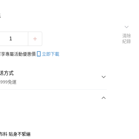
表
清除
紀錄
帳可享專屬活動優惠價
立即下載
送方式
999免運
次付款
付款
性布料 貼身不緊繃