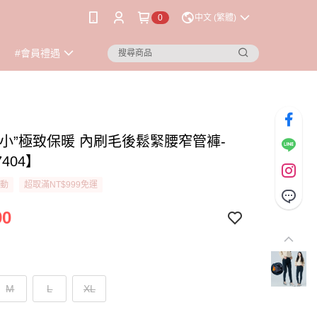
0
中文 (繁體)
#會員禮遇
偏小”極致保暖 內刷毛後鬆緊腰窄管褲-
7404】
活動
超取滿NT$999免運
90
M
L
XL