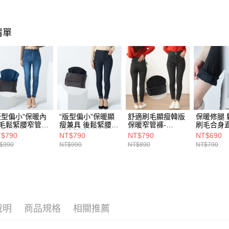
新竹物流(
每筆NT$1
清單
宅配(貨到
每筆NT$1
版型偏小”保暖內
“版型偏小”保暖顯
舒適刷毛顯瘦韓版
保暖修腿 
毛鬆緊腰窄管褲-
瘦兼具 後鬆緊腰刷
保暖窄管褲-
刷毛合身直
161-7568】
毛窄管褲-【161-
【161-7508】
【161-94
$790
NT$790
NT$790
NT$690
7569】
$990
NT$990
NT$890
NT$790
說明
商品規格
相關推薦