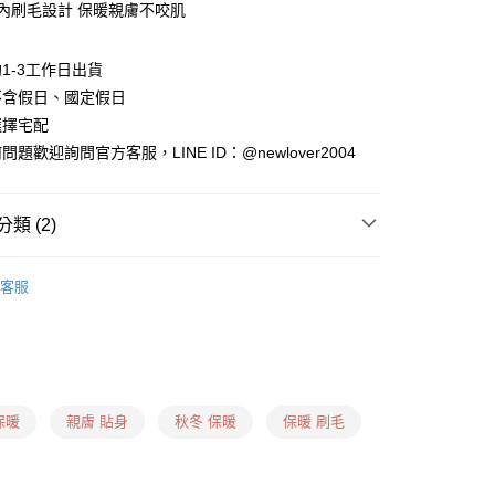
舒適內刷毛設計 保暖親膚不咬肌
1-3工作日出貨
不含假日、國定假日
選擇宅配
題歡迎詢問官方客服，LINE ID：@newlover2004
0，滿NT$999(含以上)免運費
類 (2)
卡、多元支付)
 ❙
窄管褲
0，滿NT$999(含以上)免運費
客服
 ❙
付款)
0，滿NT$1,599(含以上)免運費
用卡、多元支付)
0，滿NT$1,599(含以上)免運費
保暖
親膚 貼身
秋冬 保暖
保暖 刷毛
日到貨(信用卡、多元支付)
00，滿NT$1,899(含以上)免運費