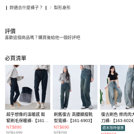
❙ 妳適合什麼褲子？ ❙
梨形身形
評價
喜歡這個商品嗎？購買後給他一個好評吧
必買清單
超乎想像的溫暖感 鬆
刷舊復古 高腰顯瘦靴
復古刷色 修肉肉
緊刷毛保暖褲-【161-
型寬褲-【161-6903】
刀褲-【163-602
7405】
NT$890
NT$690
週末限時優惠
NT$1,090
NT$790