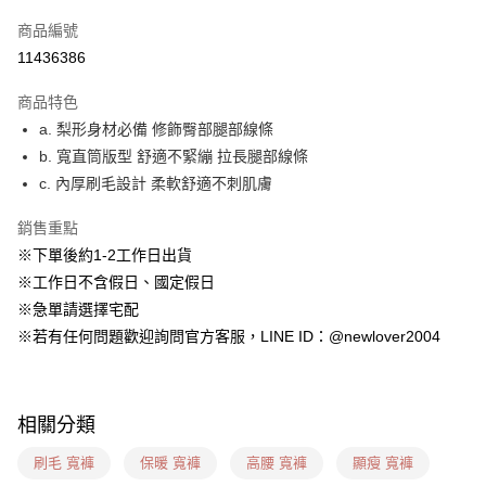
信用卡一次付款
商品編號
超商取貨付款
11436386
LINE Pay
商品特色
ATM付款
a. 梨形身材必備 修飾臀部腿部線條
b. 寬直筒版型 舒適不緊繃 拉長腿部線條
貨到付款
c. 內厚刷毛設計 柔軟舒適不刺肌膚
運送方式
銷售重點
貨到付款
※下單後約1-2工作日出貨
每筆NT$60，滿NT$999(含以上)免運費
※工作日不含假日、國定假日
※急單請選擇宅配
全家(信用卡、多元支付)
※若有任何問題歡迎詢問官方客服，LINE ID：@newlover2004
每筆NT$60，滿NT$999(含以上)免運費
7-11(貨到付款)
每筆NT$60，滿NT$1,599(含以上)免運費
相關分類
7-11(信用卡、多元支付)
刷毛 寬褲
保暖 寬褲
高腰 寬褲
顯瘦 寬褲