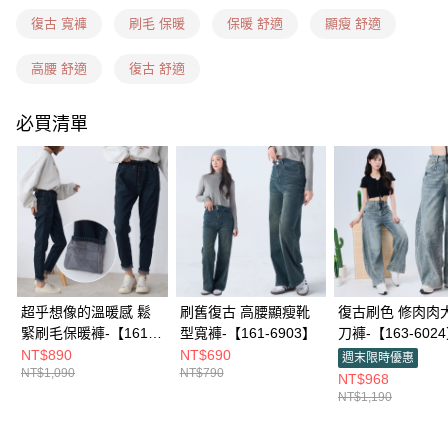
每筆NT$60，滿NT$1,599(含以上)免運費
復古 寬褲
刷毛 保暖
保暖 舒適
顯瘦 舒適
7-11隔日到貨(信用卡、多元支付)
每筆NT$100，滿NT$1,899(含以上)免運費
高腰 舒適
復古 舒適
新竹物流(信用卡、多元支付)
必買清單
每筆NT$100，滿NT$1,899(含以上)免運費
宅配(貨到付款)
每筆NT$100，滿NT$1,899(含以上)免運費
超乎想像的溫暖感 鬆
刷舊復古 高腰顯瘦靴
復古刷色 修肉肉
緊刷毛保暖褲-【161-
型寬褲-【161-6903】
刀褲-【163-602
7405】
NT$890
NT$690
週末限時優惠
NT$1,090
NT$790
NT$968
NT$1,190