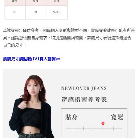
⚠️試穿報告僅供參考，因每個人身形與體型不同，實際穿著效果可能有所差
異。建議您依照自身需求，特別是腰圍與臀圍，詳閱尺寸表後選擇最適合
自己的尺寸！
詢問尺寸請點我(1V1真人諮詢)⬅️