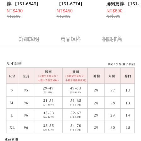
褲-【161-6846】
【161-6774】
腰男友褲-【161-
6848】
NT$490
NT$450
NT$690
NT$590
NT$490
NT$790
詳細說明
商品規格
相關推薦