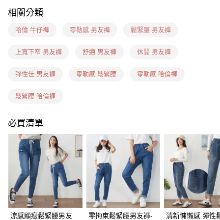
相關分類
7-11(信用卡、多元支付)
每筆NT$60，滿NT$1,599(含以上)免運費
哈倫 牛仔褲
零勒感 男友褲
鬆緊腰 男友褲
7-11隔日到貨(信用卡、多元支付)
上寬下窄 男友褲
舒適 男友褲
休閒 男友褲
每筆NT$100，滿NT$1,899(含以上)免運費
彈性佳 男友褲
零勒感 鬆緊腰
零勒感 哈倫褲
新竹物流(信用卡、多元支付)
每筆NT$100，滿NT$1,899(含以上)免運費
鬆緊腰 哈倫褲
宅配(貨到付款)
必買清單
每筆NT$100，滿NT$1,899(含以上)免運費
涼感顯瘦鬆緊腰男友
零拘束鬆緊腰男友褲-
清新慵懶感 彈性