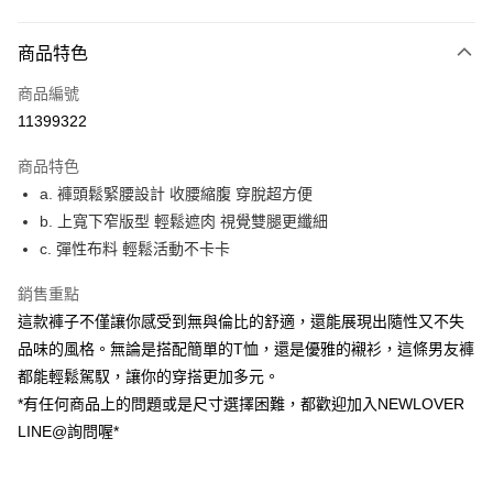
付款方式
商品特色
信用卡一次付款
商品編號
超商取貨付款
11399322
LINE Pay
商品特色
ATM付款
a. 褲頭鬆緊腰設計 收腰縮腹 穿脫超方便
b. 上寬下窄版型 輕鬆遮肉 視覺雙腿更纖細
貨到付款
c. 彈性布料 輕鬆活動不卡卡
運送方式
銷售重點
貨到付款
這款褲子不僅讓你感受到無與倫比的舒適，還能展現出隨性又不失
每筆NT$60，滿NT$999(含以上)免運費
品味的風格。無論是搭配簡單的T恤，還是優雅的襯衫，這條男友褲
都能輕鬆駕馭，讓你的穿搭更加多元。
全家(信用卡、多元支付)
*有任何商品上的問題或是尺寸選擇困難，都歡迎加入NEWLOVER
每筆NT$60，滿NT$999(含以上)免運費
LINE@詢問喔*
7-11(貨到付款)
每筆NT$60，滿NT$1,599(含以上)免運費