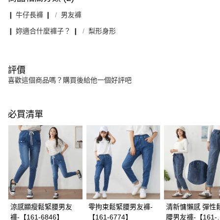
❙ 牛仔長褲 ❙
男友褲
❙ 妳適合什麼褲子？ ❙
梨形身形
評價
喜歡這個商品嗎？購買後給他一個好評吧
必買清單
涼感顯瘦鬆緊腰男友
零拘束鬆緊腰男友褲-
清新慵懶感 彈性
褲-【161-6846】
【161-6774】
腰男友褲-【161-