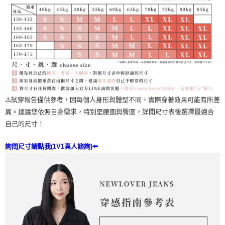
⚠️試穿報告僅供參考，因每個人身形與體型不同，實際穿著效果可能有所差
異。建議您依照自身需求，特別是腰圍與臀圍，詳閱尺寸表後選擇最適合
自己的尺寸！
詢問尺寸請點我(1V1真人諮詢)⬅️