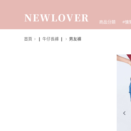
商品分類
#慵
首頁
❙ 牛仔長褲 ❙
男友褲