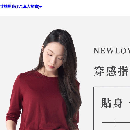
寸請點我(1V1真人諮詢)⬅️