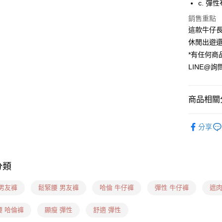
c. 彈
貨到付款
銷售重點
這款牛仔
休閒出遊
運送方式
*有任何商
貨到付款
LINE@詢
每筆NT$6
全家(信用
商品相關分
每筆NT$6
❙ 牛仔長褲
7-11(貨到
分享
❙ 妳適合
每筆NT$6
7-11(信
分類
每筆NT$6
 男友褲
鬆緊腰 男友褲
哈倫 牛仔褲
彈性 牛仔褲
遮肉
7-11隔
每筆NT$1
腰 哈倫褲
顯瘦 彈性
舒適 彈性
新竹物流(