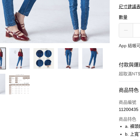
尺寸建議
數量
App 結
付款與運
超取滿NT$
付款方式
商品特色
信用卡一
商品編號
11200435
超商取貨
商品特色
LINE Pay
a. 褲
b. 
ATM付款