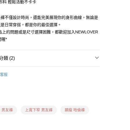
性布料 輕鬆活動不卡卡
長褲不僅設計時尚，還能完美展現你的身形曲線，無論是
還是日常穿搭，都是你的最佳選擇。
品上的問題或是尺寸選擇困難，都歡迎加入NEWLOVER
問喔*
0，滿NT$1,599(含以上)免運費
卡、多元支付)
類 (2)
0，滿NT$1,599(含以上)免運費
 ❙
男友褲
付款)
客服
什麼褲子？ ❙
梨形身形
0，滿NT$1,599(含以上)免運費
用卡、多元支付)
0，滿NT$1,599(含以上)免運費
 男友褲
上寬下窄 男友褲
顯瘦 哈倫褲
日到貨(信用卡、多元支付)
00，滿NT$1,899(含以上)免運費
信用卡、多元支付)