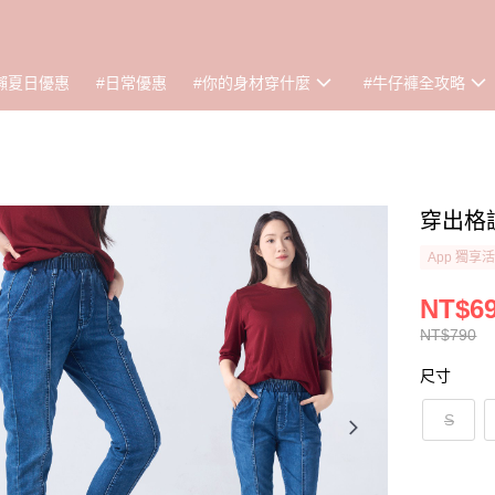
懶夏日優惠
#日常優惠
#你的身材穿什麼
#牛仔褲全攻略
穿出格調
App 獨享
NT$6
NT$790
尺寸
S