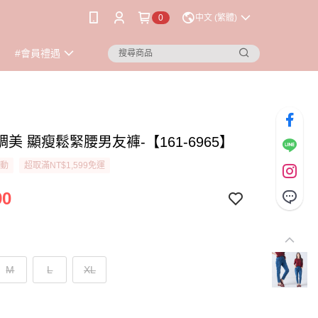
0
中文 (繁體)
#會員禮遇
美 顯瘦鬆緊腰男友褲-【161-6965】
活動
超取滿NT$1,599免運
90
M
L
XL