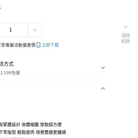
表
清除
紀錄
帳可享專屬活動優惠價
立即下載
送方式
1,599免運
次付款
付款
頭鬆緊腰設計 收腰縮腹 穿脫超方便
上寬下窄版型 輕鬆遮肉 視覺雙腿更纖細