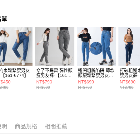
每筆NT$1
清單
宅配(貨到
每筆NT$1
拘束鬆緊腰男友
穿了不踩雷 彈性顯
避開粗腿陷阱 薄款
打破粗腿束
-【161-6774】
瘦男友褲-【161-
顯瘦鬆緊腰男友褲-
腰男友褲-【
6999】
【161-6897】
6959】
$450
NT$790
NT$690
NT$690
$490
NT$990
NT$790
NT$790
說明
商品規格
相關推薦