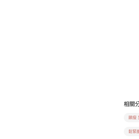
相關
顯瘦
鬆緊