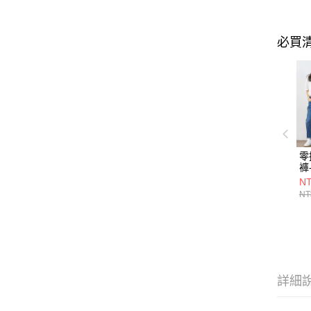
必買
零
褲
NT
NT
詳細