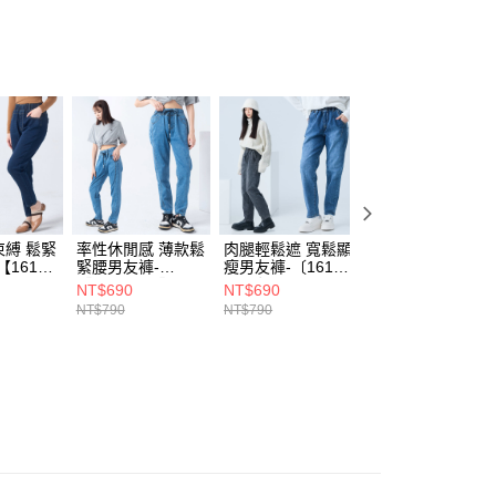
00，滿NT$1,899(含以上)免運費
付款)
00，滿NT$1,899(含以上)免運費
縛 鬆緊
率性休閒感 薄款鬆
肉腿輕鬆遮 寬鬆顯
輕盈感 薄款顯瘦
161-
緊腰男友褲-
瘦男友褲-〔161-
緊腰男友褲-
【161-6920】
6968〕
【161-6936】
NT$690
NT$690
NT$690
NT$790
NT$790
NT$790