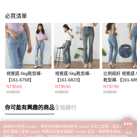
必買清單
視覺感-5kg靴型褲-
視覺感-5kg靴型褲-
比例超好 視覺感-5
【161-6758】
【161-6823】
靴型褲-【161-68
NT$560
NT$590
NT$790
NT$590
NT$690
NT$890
你可能有興趣的商品
全站排行
本網站中使用 cookie，欲查詢有關本網站使用 cookie 方式之詳情，及若您不希
熱門標籤
望在電腦上使用 cookie 時應如何變更電腦的 cookie 設定，請參閱本網站「
隱私