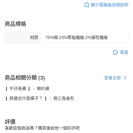
顯示電腦版詳細說明
商品規格
材質
75%棉,23%聚脂纖維,2%彈性纖維
客服
商品相關分類 (3)
查看全部
❙ 牛仔長褲 ❙
喇叭褲
❙ 妳適合什麼褲子？ ❙
倒三角身形
評價
喜歡這個商品嗎？購買後給他一個好評吧