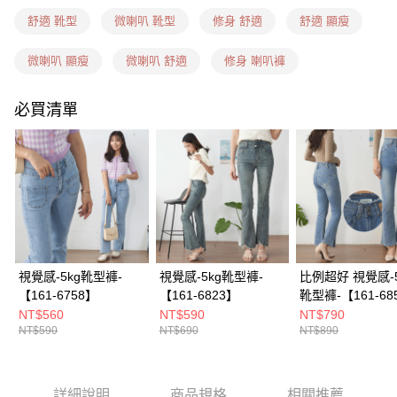
每筆NT$60，滿NT$1,599(含以上)免運費
舒適 靴型
微喇叭 靴型
修身 舒適
舒適 顯瘦
7-11隔日到貨(信用卡、多元支付)
每筆NT$100，滿NT$1,899(含以上)免運費
微喇叭 顯瘦
微喇叭 舒適
修身 喇叭褲
新竹物流(信用卡、多元支付)
必買清單
每筆NT$100，滿NT$1,899(含以上)免運費
宅配(貨到付款)
每筆NT$100，滿NT$1,899(含以上)免運費
視覺感-5kg靴型褲-
視覺感-5kg靴型褲-
比例超好 視覺感-5
【161-6758】
【161-6823】
靴型褲-【161-68
NT$560
NT$590
NT$790
NT$590
NT$690
NT$890
詳細說明
商品規格
相關推薦