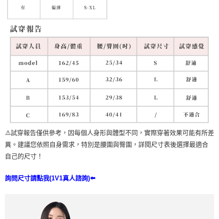
⚠️試穿報告僅供參考，因每個人身形與體型不同，實際穿著效果可能有所差
異。建議您依照自身需求，特別是腰圍與臀圍，詳閱尺寸表後選擇最適合
自己的尺寸！
詢問尺寸請點我(1V1真人諮詢)⬅️