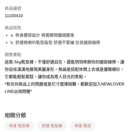
信用卡一次付款
商品編號
超商取貨付款
11100410
LINE Pay
商品特色
ATM付款
a. 修身腰部設計 視覺顯現纖細腰身
b. 舒適微喇叭靴型版型 舒適不緊繃 拉長腿部線條
貨到付款
銷售重點
運送方式
這款-5kg靴型褲，不僅舒適自在，還能悄悄修飾你的腿部線條，讓
貨到付款
你自信滿滿地展現美麗身形。無論是搭配休閒上衣或是優雅襯衫，
每筆NT$60，滿NT$999(含以上)免運費
它都能輕鬆駕馭，讓你成為眾人目光的焦點。
*有任何商品上的問題或是尺寸選擇困難，都歡迎加入NEWLOVER
全家(信用卡、多元支付)
LINE@詢問喔*
每筆NT$60，滿NT$999(含以上)免運費
7-11(貨到付款)
每筆NT$60，滿NT$1,599(含以上)免運費
相關分類
7-11(信用卡、多元支付)
修身 靴型褲
舒適 靴型褲
修身 靴型