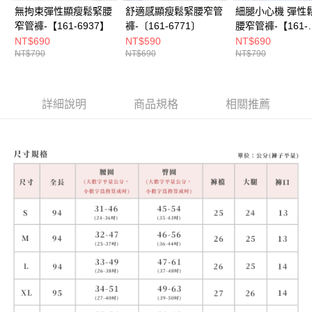
無拘束彈性顯瘦鬆緊腰
舒適感顯瘦鬆緊腰窄管
細腿小心機 彈性
窄管褲-【161-6937】
褲-〔161-6771〕
腰窄管褲-【161-
6955】
NT$690
NT$590
NT$690
NT$790
NT$690
NT$790
詳細說明
商品規格
相關推薦