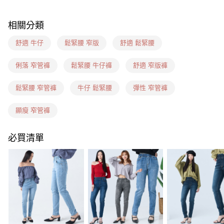
7-11(信用卡、多元支付)
相關分類
每筆NT$60，滿NT$1,599(含以上)免運費
舒適 牛仔
鬆緊腰 窄版
舒適 鬆緊腰
7-11隔日到貨(信用卡、多元支付)
每筆NT$100，滿NT$1,899(含以上)免運費
俐落 窄管褲
鬆緊腰 牛仔褲
舒適 窄版褲
新竹物流(信用卡、多元支付)
鬆緊腰 窄管褲
牛仔 鬆緊腰
彈性 窄管褲
每筆NT$100，滿NT$1,899(含以上)免運費
顯瘦 窄管褲
宅配(貨到付款)
每筆NT$100，滿NT$1,899(含以上)免運費
必買清單