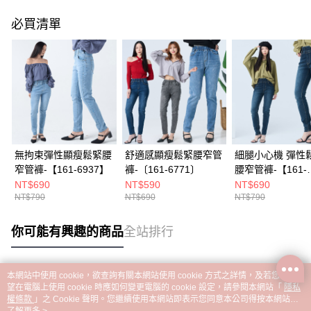
必買清單
無拘束彈性顯瘦鬆緊腰
舒適感顯瘦鬆緊腰窄管
細腿小心機 彈性
窄管褲-【161-6937】
褲-〔161-6771〕
腰窄管褲-【161-
6955】
NT$690
NT$590
NT$690
NT$790
NT$690
NT$790
你可能有興趣的商品
全站排行
本網站中使用 cookie，欲查詢有關本網站使用 cookie 方式之詳情，及若您不希
熱門標籤
望在電腦上使用 cookie 時應如何變更電腦的 cookie 設定，請參閱本網站「
隱私
權條款
」之 Cookie 聲明。您繼續使用本網站即表示您同意本公司得按本網站使