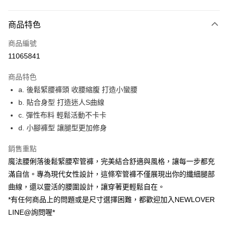
付款方式
商品特色
信用卡一次付款
商品編號
超商取貨付款
11065841
LINE Pay
商品特色
ATM付款
a. 後鬆緊腰褲頭 收腰縮腹 打造小蠻腰
b. 貼合身型 打造迷人S曲線
貨到付款
c. 彈性布料 輕鬆活動不卡卡
d. 小腳褲型 讓腿型更加修身
運送方式
貨到付款
銷售重點
每筆NT$60，滿NT$999(含以上)免運費
魔法腰俐落後鬆緊腰窄管褲，完美結合舒適與風格，讓每一步都充
滿自信。專為現代女性設計，這條窄管褲不僅展現出你的纖細腿部
全家(信用卡、多元支付)
曲線，還以靈活的腰圍設計，讓穿著更輕鬆自在。
每筆NT$60，滿NT$999(含以上)免運費
*有任何商品上的問題或是尺寸選擇困難，都歡迎加入NEWLOVER
LINE@詢問喔*
7-11(貨到付款)
每筆NT$60，滿NT$1,599(含以上)免運費