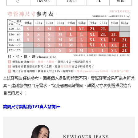
⚠️試穿報告僅供參考，因每個人身形與體型不同，實際穿著效果可能有所差
異。建議您依照自身需求，特別是腰圍與臀圍，詳閱尺寸表後選擇最適合
自己的尺寸！
詢問尺寸請點我(1V1真人諮詢)⬅️