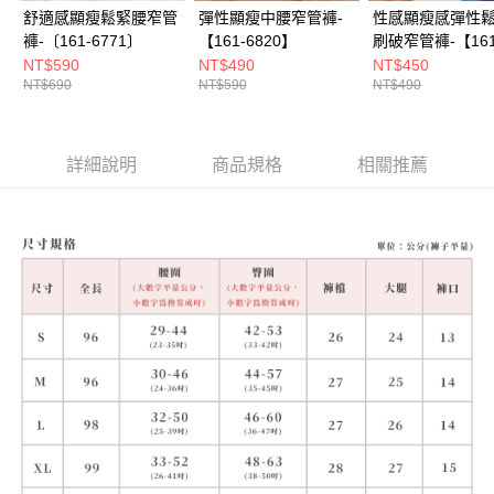
舒適感顯瘦鬆緊腰窄管
彈性顯瘦中腰窄管褲-
性感顯瘦感彈性
褲-〔161-6771〕
【161-6820】
刷破窄管褲-【161
6779】
NT$590
NT$490
NT$450
NT$690
NT$590
NT$490
詳細說明
商品規格
相關推薦