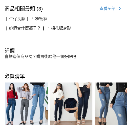
商品相關分類 (3)
查看全部
❙ 牛仔長褲 ❙
窄管褲
❙ 妳適合什麼褲子？ ❙
棉花糖身形
評價
喜歡這個商品嗎？購買後給他一個好評吧
必買清單