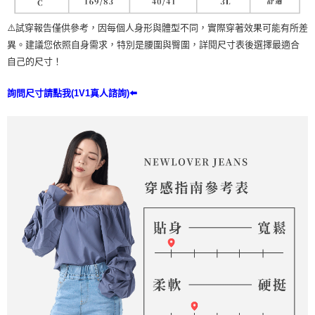
⚠️試穿報告僅供參考，因每個人身形與體型不同，實際穿著效果可能有所差
異。建議您依照自身需求，特別是腰圍與臀圍，詳閱尺寸表後選擇最適合
自己的尺寸！
詢問尺寸請點我(1V1真人諮詢)⬅️