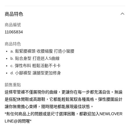
付款方式
商品特色
信用卡一次付款
商品編號
超商取貨付款
11065834
LINE Pay
商品特色
ATM付款
a. 鬆緊腰褲頭 收腰縮腹 打造小蠻腰
b. 貼合身型 打造迷人S曲線
貨到付款
c. 彈性布料 輕鬆活動不卡卡
d. 小腳褲型 讓腿型更加修身
運送方式
貨到付款
銷售重點
每筆NT$60，滿NT$999(含以上)免運費
這條窄管褲不僅展現你的曲線，更讓你在每一步都充滿自信。無論
是搭配休閒鞋或高跟鞋，它都能輕鬆駕馭各種風格。彈性腰圍設計
全家(信用卡、多元支付)
讓你無需擔心束縛，隨時隨地都能展現最佳狀態。
每筆NT$60，滿NT$999(含以上)免運費
*有任何商品上的問題或是尺寸選擇困難，都歡迎加入NEWLOVER
LINE@詢問喔*
7-11(貨到付款)
每筆NT$60，滿NT$1,599(含以上)免運費