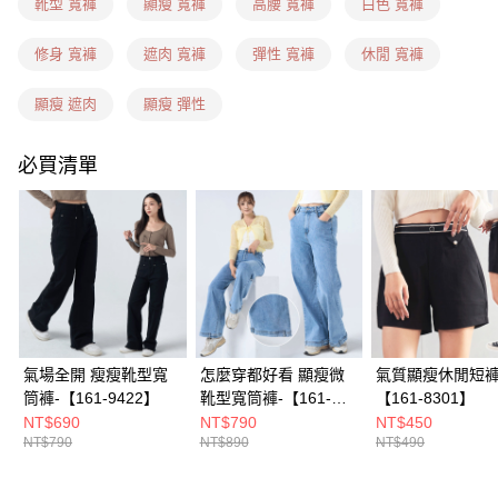
每筆NT$60，滿NT$1,599(含以上)免運費
靴型 寬褲
顯瘦 寬褲
高腰 寬褲
白色 寬褲
7-11隔日到貨(信用卡、多元支付)
修身 寬褲
遮肉 寬褲
彈性 寬褲
休閒 寬褲
每筆NT$100，滿NT$1,899(含以上)免運費
顯瘦 遮肉
顯瘦 彈性
新竹物流(信用卡、多元支付)
每筆NT$100，滿NT$1,899(含以上)免運費
必買清單
宅配(貨到付款)
每筆NT$100，滿NT$1,899(含以上)免運費
氣場全開 瘦瘦靴型寬
怎麼穿都好看 顯瘦微
氣質顯瘦休閒短褲
筒褲-【161-9422】
靴型寬筒褲-【161-
【161-8301】
6910】
NT$690
NT$790
NT$450
NT$790
NT$890
NT$490