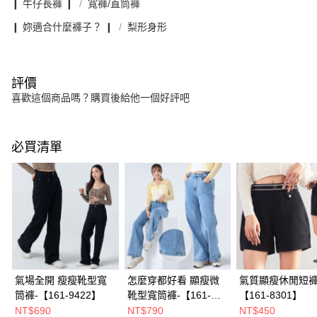
❙ 牛仔長褲 ❙
寬褲/直筒褲
❙ 妳適合什麼褲子？ ❙
梨形身形
評價
喜歡這個商品嗎？購買後給他一個好評吧
必買清單
氣場全開 瘦瘦靴型寬
怎麼穿都好看 顯瘦微
氣質顯瘦休閒短褲
筒褲-【161-9422】
靴型寬筒褲-【161-
【161-8301】
6910】
NT$690
NT$790
NT$450