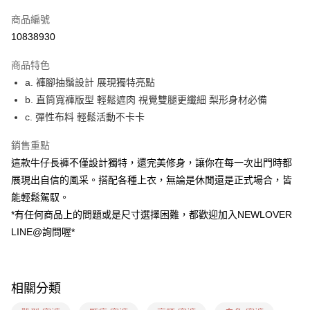
信用卡一次付款
商品編號
超商取貨付款
10838930
LINE Pay
商品特色
ATM付款
a. 褲腳抽鬚設計 展現獨特亮點
b. 直筒寬褲版型 輕鬆遮肉 視覺雙腿更纖細 梨形身材必備
貨到付款
c. 彈性布料 輕鬆活動不卡卡
運送方式
銷售重點
貨到付款
這款牛仔長褲不僅設計獨特，還完美修身，讓你在每一次出門時都
每筆NT$60，滿NT$999(含以上)免運費
展現出自信的風采。搭配各種上衣，無論是休閒還是正式場合，皆
能輕鬆駕馭。
全家(信用卡、多元支付)
*有任何商品上的問題或是尺寸選擇困難，都歡迎加入NEWLOVER
每筆NT$60，滿NT$999(含以上)免運費
LINE@詢問喔*
7-11(貨到付款)
每筆NT$60，滿NT$1,599(含以上)免運費
相關分類
7-11(信用卡、多元支付)