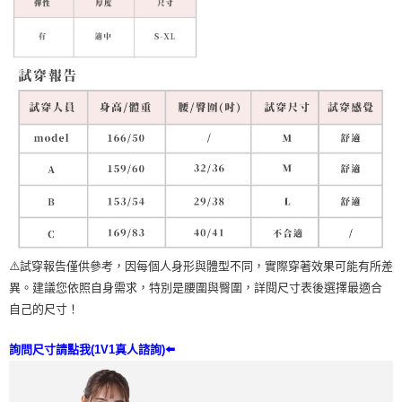
⚠️試穿報告僅供參考，因每個人身形與體型不同，實際穿著效果可能有所差
異。建議您依照自身需求，特別是腰圍與臀圍，詳閱尺寸表後選擇最適合
自己的尺寸！
詢問尺寸請點我(1V1真人諮詢)⬅️