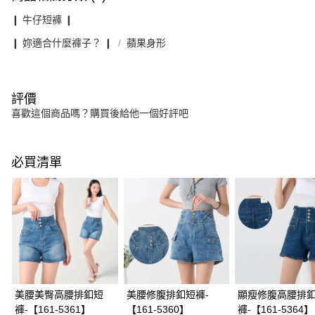
❙ 牛仔短褲 ❙
❙ 妳適合什麼褲子？ ❙
蘋果身形
評價
喜歡這個商品嗎？購買後給他一個好評吧
必買清單
美腰美臀高腰排釦短
美腰修腹排釦短褲-
顯瘦修腹高腰排
褲-【161-5361】
【161-5360】
褲-【161-5364】