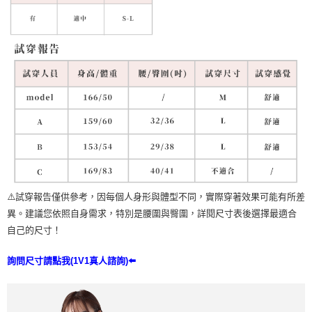
⚠️試穿報告僅供參考，因每個人身形與體型不同，實際穿著效果可能有所差
異。建議您依照自身需求，特別是腰圍與臀圍，詳閱尺寸表後選擇最適合
自己的尺寸！
詢問尺寸請點我(1V1真人諮詢)⬅️