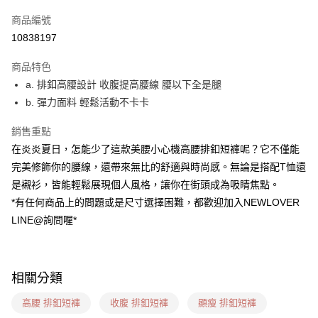
信用卡一次付款
商品編號
超商取貨付款
10838197
LINE Pay
商品特色
ATM付款
a. 排釦高腰設計 收腹提高腰線 腰以下全是腿
b. 彈力面料 輕鬆活動不卡卡
貨到付款
銷售重點
運送方式
在炎炎夏日，怎能少了這款美腰小心機高腰排釦短褲呢？它不僅能
貨到付款
完美修飾你的腰線，還帶來無比的舒適與時尚感。無論是搭配T恤還
每筆NT$60，滿NT$1,599(含以上)免運費
是襯衫，皆能輕鬆展現個人風格，讓你在街頭成為吸睛焦點。
*有任何商品上的問題或是尺寸選擇困難，都歡迎加入NEWLOVER
全家(信用卡、多元支付)
LINE@詢問喔*
每筆NT$60，滿NT$1,599(含以上)免運費
7-11(貨到付款)
每筆NT$60，滿NT$1,599(含以上)免運費
相關分類
7-11(信用卡、多元支付)
高腰 排釦短褲
收腹 排釦短褲
顯瘦 排釦短褲