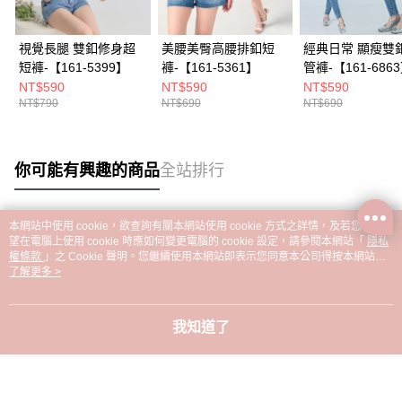
視覺長腿 雙釦修身超
美腰美臀高腰排釦短
經典日常 顯瘦雙
短褲-【161-5399】
褲-【161-5361】
管褲-【161-686
NT$590
NT$590
NT$590
NT$790
NT$690
NT$690
你可能有興趣的商品
全站排行
本網站中使用 cookie，欲查詢有關本網站使用 cookie 方式之詳情，及若您不希
熱門標籤
望在電腦上使用 cookie 時應如何變更電腦的 cookie 設定，請參閱本網站「
隱私
權條款
」之 Cookie 聲明。您繼續使用本網站即表示您同意本公司得按本網站使
用條款之 Cookie 聲明使用 cookie。
了解更多 >
我知道了