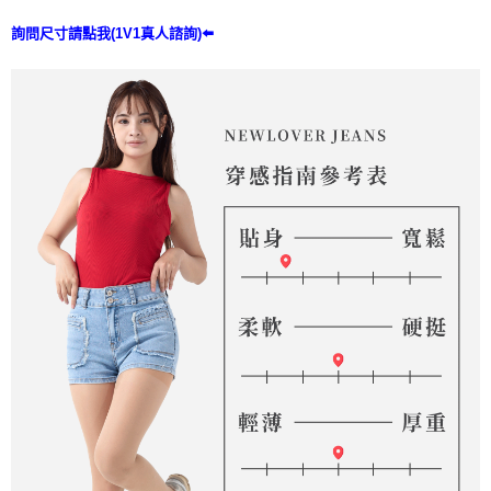
詢問尺寸請點我(1V1真人諮詢)⬅️