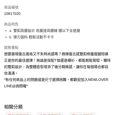
信用卡一次付款
商品編號
超商取貨付款
10817020
LINE Pay
商品特色
ATM付款
a. 雙釦高腰設計 收腹提高腰線 腰以下全是腿
b. 彈力面料 輕鬆活動不卡卡
貨到付款
銷售重點
運送方式
想要展現復古風格又不失時尚感嗎？微辣復古感雙釦修腹瘦腿短褲
貨到付款
正是你的最佳選擇！無論是搭配T恤還是襯衫，都能輕鬆駕馭。獨特
每筆NT$60，滿NT$999(含以上)免運費
的雙釦設計，為整體造型增添了幾分精緻感，讓你在每個場合都自
信滿滿。
全家(信用卡、多元支付)
*有任何商品上的問題或是尺寸選擇困難，都歡迎加入NEWLOVER
每筆NT$60，滿NT$999(含以上)免運費
LINE@詢問喔*
7-11(貨到付款)
每筆NT$60，滿NT$1,599(含以上)免運費
相關分類
7-11(信用卡、多元支付)