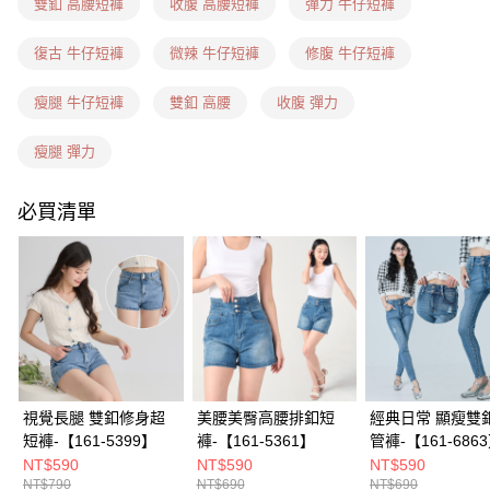
每筆NT$60，滿NT$1,599(含以上)免運費
雙釦 高腰短褲
收腹 高腰短褲
彈力 牛仔短褲
7-11隔日到貨(信用卡、多元支付)
復古 牛仔短褲
微辣 牛仔短褲
修腹 牛仔短褲
每筆NT$100，滿NT$1,899(含以上)免運費
瘦腿 牛仔短褲
雙釦 高腰
收腹 彈力
新竹物流(信用卡、多元支付)
每筆NT$100，滿NT$1,899(含以上)免運費
瘦腿 彈力
宅配(貨到付款)
必買清單
每筆NT$100，滿NT$1,899(含以上)免運費
視覺長腿 雙釦修身超
美腰美臀高腰排釦短
經典日常 顯瘦雙
短褲-【161-5399】
褲-【161-5361】
管褲-【161-686
NT$590
NT$590
NT$590
NT$790
NT$690
NT$690