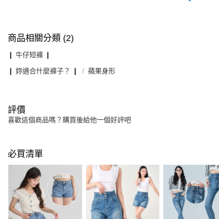
商品相關分類 (2)
❙ 牛仔短褲 ❙
❙ 妳適合什麼褲子？ ❙
蘋果身形
評價
喜歡這個商品嗎？購買後給他一個好評吧
必買清單