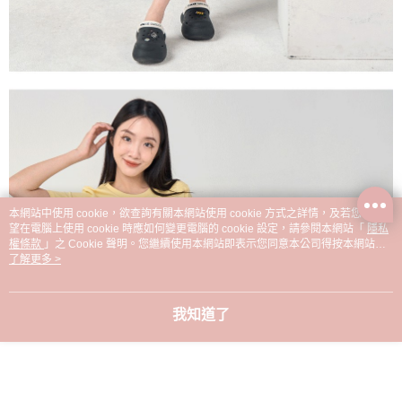
本網站中使用 cookie，欲查詢有關本網站使用 cookie 方式之詳情，及若您不希
望在電腦上使用 cookie 時應如何變更電腦的 cookie 設定，請參閱本網站「
隱私
權條款
」之 Cookie 聲明。您繼續使用本網站即表示您同意本公司得按本網站使
用條款之 Cookie 聲明使用 cookie。
了解更多 >
我知道了