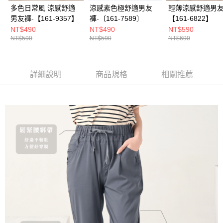
多色日常風 涼感舒適
涼感素色極舒適男友
輕薄涼感舒適男友
男友褲-【161-9357】
褲-〔161-7589〕
【161-6822】
NT$490
NT$490
NT$590
NT$590
NT$590
NT$690
詳細說明
商品規格
相關推薦