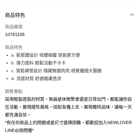
付款方式
商品特色
信用卡一次付款
商品編號
超商取貨付款
10781106
LINE Pay
商品特色
ATM付款
a. 鬆緊腰設計 收腰縮腹 穿脫更方便
b. 彈力面料 輕鬆活動不卡卡
貨到付款
c. 寬鬆褲管設計 隱藏臀腿肉肉 視覺纖細大腸腿
d. 涼感材質 舒適親膚透涼
運送方式
貨到付款
銷售重點
每筆NT$60，滿NT$999(含以上)免運費
採用輕盈透氣的材質，無論是休閒聚會還是日常出門，都能讓你自
在活動，展現隨性風格。搭配各種上衣，展現獨特品味，讓每一天
全家(信用卡、多元支付)
都充滿自信。
每筆NT$60，滿NT$999(含以上)免運費
*有任何商品上的問題或是尺寸選擇困難，都歡迎加入NEWLOVER
LINE@詢問喔*
7-11(貨到付款)
每筆NT$60，滿NT$1,599(含以上)免運費