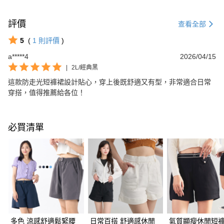
評價
查看全部
5
(
1
則評價
)
a*****4
2026/04/15
|
2L/經典黑
這款防走光短褲裙設計貼心，穿上後既舒適又有型，非常適合日常
穿搭，值得推薦給各位！
必買清單
多色 涼感舒適鬆緊腰
日常百搭 舒適感休閒
氣質顯瘦休閒短褲