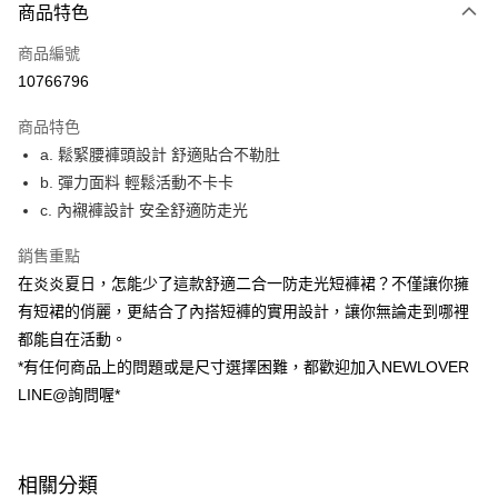
商品特色
信用卡一次付款
商品編號
超商取貨付款
10766796
LINE Pay
商品特色
ATM付款
a. 鬆緊腰褲頭設計 舒適貼合不勒肚
b. 彈力面料 輕鬆活動不卡卡
貨到付款
c. 內襯褲設計 安全舒適防走光
運送方式
銷售重點
貨到付款
在炎炎夏日，怎能少了這款舒適二合一防走光短褲裙？不僅讓你擁
每筆NT$60，滿NT$1,599(含以上)免運費
有短裙的俏麗，更結合了內搭短褲的實用設計，讓你無論走到哪裡
都能自在活動。
全家(信用卡、多元支付)
*有任何商品上的問題或是尺寸選擇困難，都歡迎加入NEWLOVER
每筆NT$60，滿NT$1,599(含以上)免運費
LINE@詢問喔*
7-11(貨到付款)
每筆NT$60，滿NT$1,599(含以上)免運費
相關分類
7-11(信用卡、多元支付)