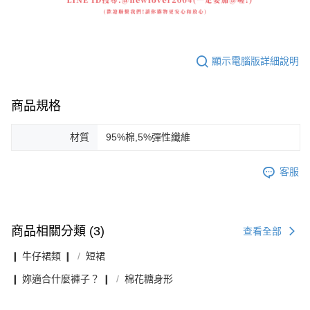
顯示電腦版詳細說明
商品規格
材質
95%棉,5%彈性纖維
客服
商品相關分類 (3)
查看全部
❙ 牛仔裙類 ❙
短裙
❙ 妳適合什麼褲子？ ❙
棉花糖身形