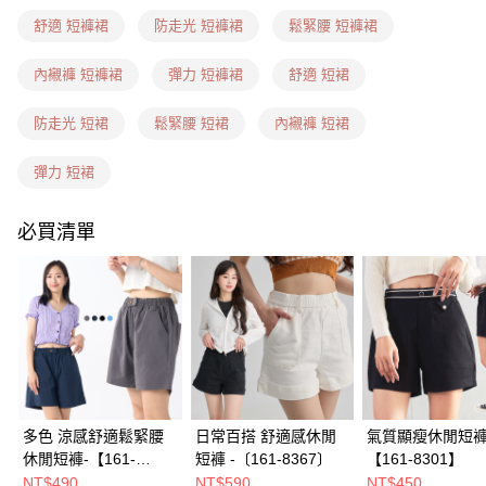
每筆NT$60，滿NT$1,599(含以上)免運費
舒適 短褲裙
防走光 短褲裙
鬆緊腰 短褲裙
7-11隔日到貨(信用卡、多元支付)
內襯褲 短褲裙
彈力 短褲裙
舒適 短裙
每筆NT$100，滿NT$1,899(含以上)免運費
防走光 短裙
鬆緊腰 短裙
內襯褲 短裙
新竹物流(信用卡、多元支付)
每筆NT$100，滿NT$1,899(含以上)免運費
彈力 短裙
宅配(貨到付款)
必買清單
每筆NT$100，滿NT$1,899(含以上)免運費
多色 涼感舒適鬆緊腰
日常百搭 舒適感休閒
氣質顯瘦休閒短褲
休閒短褲-【161-
短褲 -〔161-8367〕
【161-8301】
7616】
NT$490
NT$590
NT$450