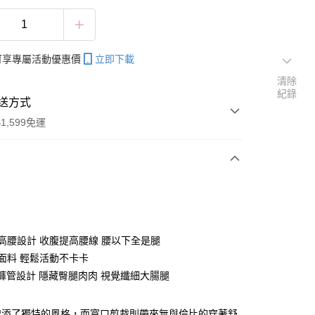
帳可享專屬活動優惠價
立即下載
清除
紀錄
送方式
1,599免運
次付款
付款
雙釦高腰設計 收腹提高腰線 腰以下全是腿
力面料 輕鬆活動不卡卡
寬鬆褲管設計 隱藏臀腿肉肉 視覺纖細大腸腿
增添了獨特的風格，而寬口剪裁則帶來無與倫比的穿著舒