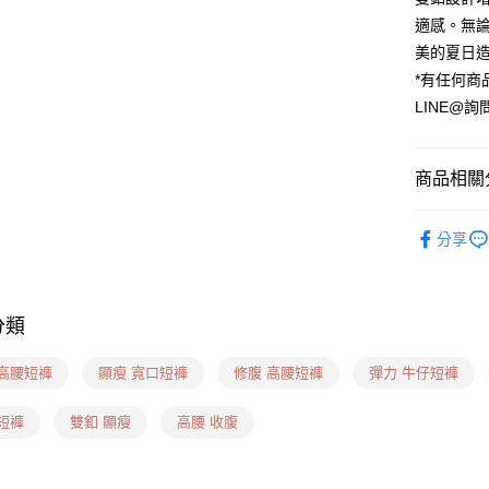
適感。無
運送方式
美的夏日
貨到付款
*有任何商
每筆NT$6
LINE@詢
全家(信用
每筆NT$6
商品相關分
7-11(貨到
❙ 牛仔短褲
每筆NT$6
分享
❙ 妳適合
7-11(信
❙ 妳適合
每筆NT$6
分類
7-11隔
 高腰短褲
顯瘦 寬口短褲
修腹 高腰短褲
彈力 牛仔短褲
每筆NT$1
新竹物流(
短褲
雙釦 顯瘦
高腰 收腹
每筆NT$1