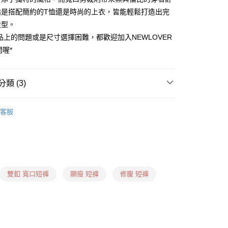
論是搭配簡約的T恤還是時尚的上衣，皆能輕鬆打造出完
造型。
品上的問題或是尺寸選擇困難，都歡迎加入NEWLOVER
0，滿NT$1,599(含以上)免運費
問喔*
卡、多元支付)
0，滿NT$1,599(含以上)免運費
類 (3)
付款)
 ❙
0，滿NT$1,599(含以上)免運費
客服
什麼褲子？ ❙
梨形身形
用卡、多元支付)
什麼褲子？ ❙
蘋果身形
0，滿NT$1,599(含以上)免運費
日到貨(信用卡、多元支付)
雙釦 寬口短褲
顯瘦 短褲
修腹 短褲
00，滿NT$1,899(含以上)免運費
信用卡、多元支付)
00，滿NT$1,899(含以上)免運費