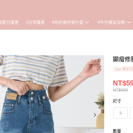
懶夏日優惠
#日常優惠
#你的身材穿什麼
#牛仔褲全攻略
顯瘦修腹
App 獨享
NT$5
NT$690
尺寸
S
數量