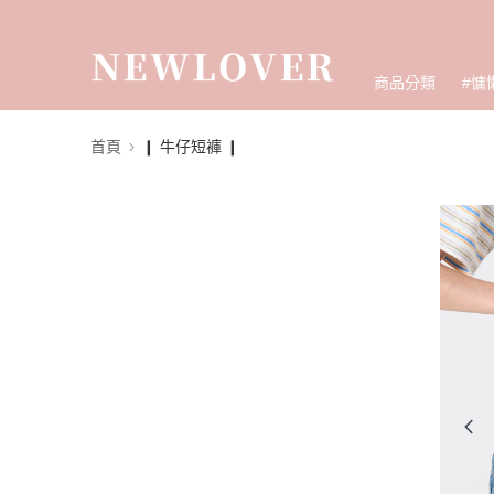
商品分類
#慵
首頁
❙ 牛仔短褲 ❙