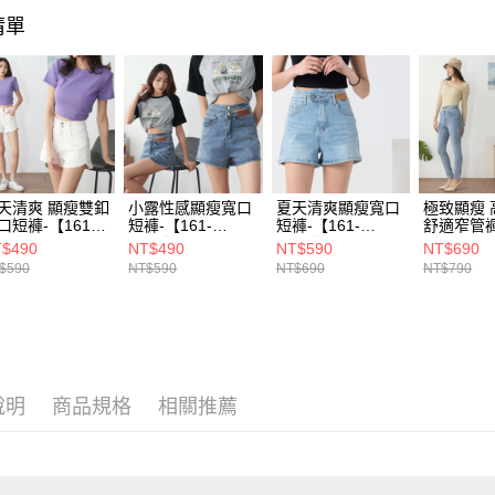
宅配(貨到
清單
每筆NT$1
天清爽 顯瘦雙釦
小露性感顯瘦寬口
夏天清爽顯瘦寬口
極致顯瘦 
口短褲-【161-
短褲-【161-
短褲-【161-
舒適窄管褲
344】
5336】
5358】
【161-68
$490
NT$490
NT$590
NT$690
$590
NT$590
NT$690
NT$790
說明
商品規格
相關推薦