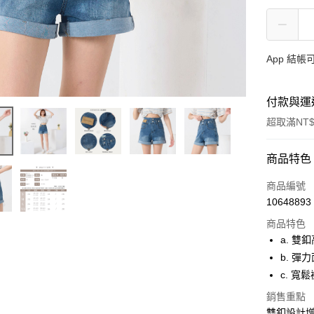
App 結
付款與運
超取滿NT$
付款方式
商品特色
信用卡一
商品編號
10648893
超商取貨
商品特色
LINE Pay
a. 
b. 彈
ATM付款
c. 
貨到付款
銷售重點
雙釦設計