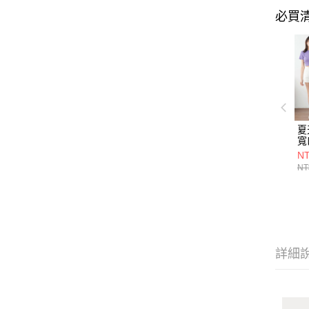
必買
夏
寬
8
NT
NT
詳細