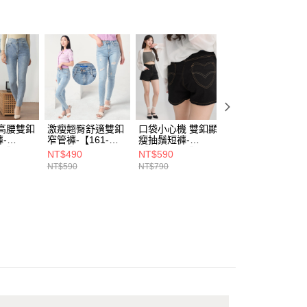
付款)
00，滿NT$1,899(含以上)免運費
高腰雙釦
激瘦翹臀舒適雙釦
口袋小心機 雙釦顯
讓屁股看起來變小
-
窄管褲-【161-
瘦抽鬚短褲-
顯瘦雙釦窄管褲-
56】
6804】
【161-8366】
【161-6871】
NT$490
NT$590
NT$590
NT$590
NT$790
NT$690