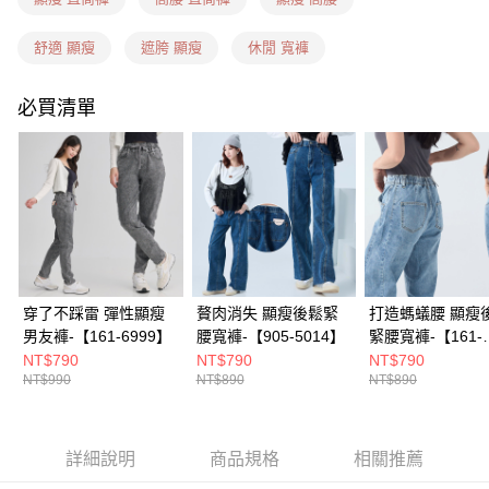
每筆NT$60，滿NT$1,599(含以上)免運費
7-11隔日到貨(信用卡、多元支付)
舒適 顯瘦
遮胯 顯瘦
休閒 寬褲
每筆NT$100，滿NT$1,899(含以上)免運費
必買清單
新竹物流(信用卡、多元支付)
每筆NT$100，滿NT$1,899(含以上)免運費
宅配(貨到付款)
每筆NT$100，滿NT$1,899(含以上)免運費
穿了不踩雷 彈性顯瘦
贅肉消失 顯瘦後鬆緊
打造螞蟻腰 顯瘦
男友褲-【161-6999】
腰寬褲-【905-5014】
緊腰寬褲-【161-
6934】
NT$790
NT$790
NT$790
NT$990
NT$890
NT$890
詳細說明
商品規格
相關推薦