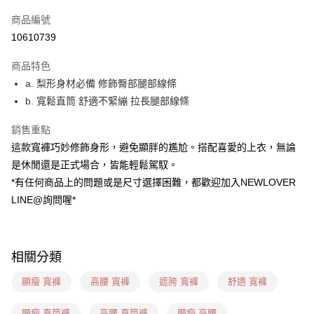
信用卡一次付款
商品編號
超商取貨付款
10610739
LINE Pay
商品特色
ATM付款
a. 梨形身材必備 修飾臀部腿部線條
b. 寬鬆直筒 舒適不緊繃 拉長腿部線條
貨到付款
銷售重點
運送方式
這款寬褲巧妙修飾身形，避免顯胖的尷尬。搭配喜愛的上衣，無論
貨到付款
是休閒還是正式場合，皆能輕鬆駕馭。
每筆NT$60，滿NT$1,599(含以上)免運費
*有任何商品上的問題或是尺寸選擇困難，都歡迎加入NEWLOVER
LINE@詢問喔*
全家(信用卡、多元支付)
每筆NT$60，滿NT$1,599(含以上)免運費
7-11(貨到付款)
相關分類
每筆NT$60，滿NT$1,599(含以上)免運費
顯瘦 寬褲
高腰 寬褲
遮胯 寬褲
舒適 寬褲
7-11(信用卡、多元支付)
顯瘦 直筒褲
高腰 直筒褲
顯瘦 高腰