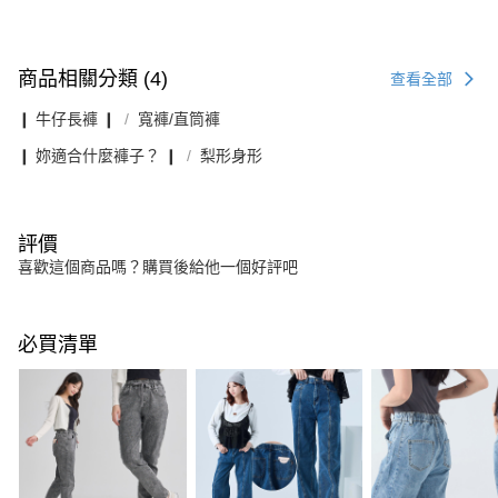
商品相關分類 (4)
查看全部
❙ 牛仔長褲 ❙
寬褲/直筒褲
❙ 妳適合什麼褲子？ ❙
梨形身形
評價
喜歡這個商品嗎？購買後給他一個好評吧
必買清單