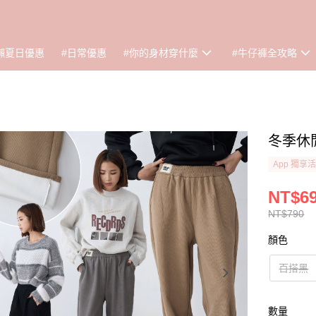
懶夏日優惠
#日常優惠
#你的身材穿什麼
#牛仔褲全攻略
冬季休閒
App 獨享
NT$6
NT$790
顏色
百搭黑
數量