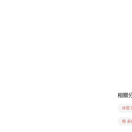
相關
休閒 
棉 長