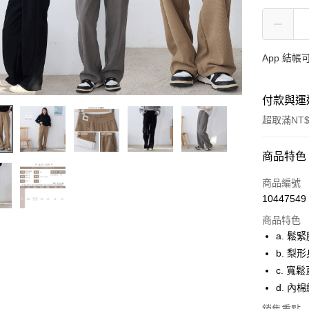
App 結
付款與運
超取滿NT$
付款方式
商品特色
信用卡一
商品編號
10447549
超商取貨
商品特色
LINE Pay
a. 鬆
b. 
ATM付款
c. 寬
貨到付款
d. 