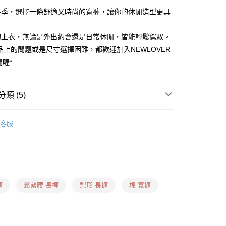
冬季，選擇一條舒適又時尚的寬褲，讓你的休閒造型更具
的上衣，無論是外出約會還是日常休閒，皆能輕鬆駕馭。
0，滿NT$1,599(含以上)免運費
品上的問題或是尺寸選擇困難，都歡迎加入NEWLOVER
問喔*
卡、多元支付)
0，滿NT$1,599(含以上)免運費
類 (5)
付款)
0，滿NT$1,599(含以上)免運費
 ❙
✦寬褲
客服
用卡、多元支付)
什麼褲子？ ❙
梨形身形
0，滿NT$1,599(含以上)免運費
什麼褲子？ ❙
倒三角身形
日到貨(信用卡、多元支付)
什麼褲子？ ❙
H身形
00，滿NT$1,899(含以上)免運費
 ❙
褲
鬆緊腰 長褲
梨形 長褲
棉 寬褲
信用卡、多元支付)
00，滿NT$1,899(含以上)免運費