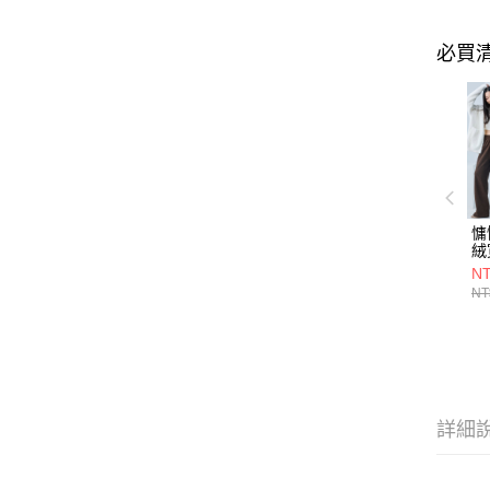
必買
慵
絨
7
NT
NT
詳細