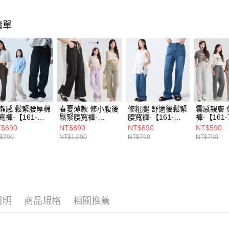
宅配(貨到
每筆NT$1
清單
懶感 鬆緊腰厚棉
春夏薄款 修小腹後
修粗腿 舒適後鬆緊
雲感親膚 
寬褲-【161-
鬆緊腰寬褲-
腰寬褲-【161-
褲-【161-
626】
〔905-5020〕
6939】
$690
NT$890
NT$690
NT$590
$790
NT$1,090
NT$790
NT$790
說明
商品規格
相關推薦