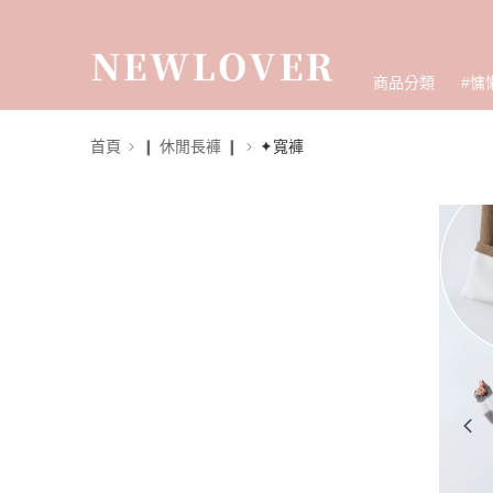
商品分類
#慵
首頁
❙ 休閒長褲 ❙
✦寬褲