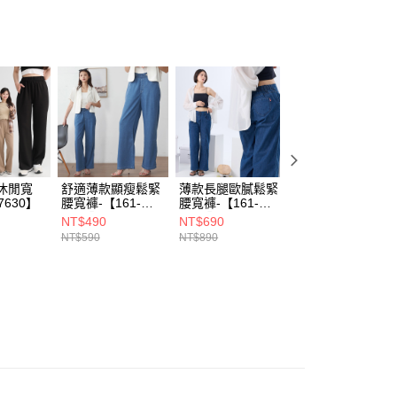
付款)
00，滿NT$1,899(含以上)免運費
休閒寬
舒適薄款顯瘦鬆緊
薄款長腿歐膩鬆緊
清爽又順腿 輕薄
7630】
腰寬褲-【161-
腰寬褲-【161-
寬褲-〔905-
6834】
6742】
5024〕
NT$490
NT$690
NT$790
NT$590
NT$890
NT$990