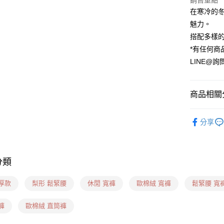
銷售重點
在寒冷的
運送方式
魅力。
貨到付款
搭配多樣
每筆NT$6
*有任何商
LINE@詢
全家(信用
每筆NT$6
商品相關分
7-11(貨到
每筆NT$6
❙ 休閒長褲
分享
7-11(信
❙ 妳適合
每筆NT$6
❙ 妳適合
7-11隔
分類
❙ 妳適合
每筆NT$1
❙ 秋冬專區
厚款
梨形 鬆緊腰
休閒 寬褲
歐棉絨 寬褲
鬆緊腰 寬
新竹物流(
每筆NT$1
褲
歐棉絨 直筒褲