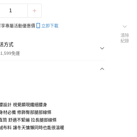
帳可享專屬活動優惠價
立即下載
清除
紀錄
送方式
1,599免運
次付款
付款
緊腰設計 視覺顯現纖細腰身
梨形身材必備 修飾臀部腿部線條
鬆直筒 舒適不緊繃 拉長腿部線條
內棉絨布料 讓冬天慵懶同時也能很溫暖