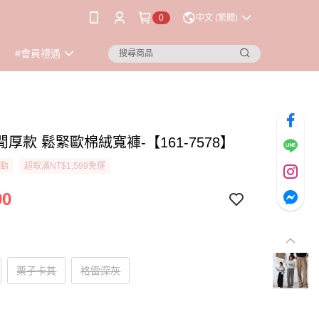
0
中文 (繁體)
#會員禮遇
厚款 鬆緊歐棉絨寬褲-【161-7578】
活動
超取滿NT$1,599免運
90
栗子卡其
格雷深灰