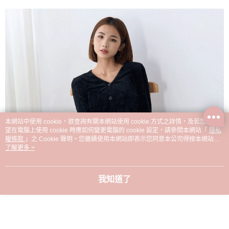
本網站中使用 cookie，欲查詢有關本網站使用 cookie 方式之詳情，及若您不希
望在電腦上使用 cookie 時應如何變更電腦的 cookie 設定，請參閱本網站「
隱私
權條款
」之 Cookie 聲明。您繼續使用本網站即表示您同意本公司得按本網站使
用條款之 Cookie 聲明使用 cookie。
了解更多 >
我知道了