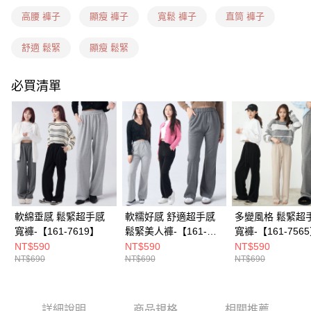
每筆NT$60，滿NT$1,599(含以上)免運費
高腰 褲子
顯瘦 褲子
寬鬆 褲子
直筒 褲子
7-11隔日到貨(信用卡、多元支付)
每筆NT$100，滿NT$1,899(含以上)免運費
舒適 鬆緊
顯瘦 鬆緊
新竹物流(信用卡、多元支付)
必買清單
每筆NT$100，滿NT$1,899(含以上)免運費
宅配(貨到付款)
每筆NT$100，滿NT$1,899(含以上)免運費
軟綿垂感 鬆緊超手感
軟糯好感 舒適超手感
多變風格 鬆緊超
寬褲-【161-7619】
鬆緊美人褲-【161-
寬褲-【161-756
7620】
NT$590
NT$590
NT$590
NT$690
NT$690
NT$690
詳細說明
商品規格
相關推薦