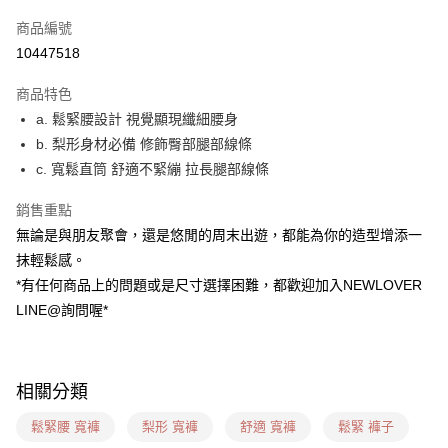
信用卡一次付款
商品編號
超商取貨付款
10447518
LINE Pay
商品特色
ATM付款
a. 鬆緊腰設計 視覺顯現纖細腰身
b. 梨形身材必備 修飾臀部腿部線條
貨到付款
c. 寬鬆直筒 舒適不緊繃 拉長腿部線條
運送方式
銷售重點
貨到付款
無論是與朋友聚會，還是悠閒的周末出遊，都能為你的造型增添一
每筆NT$60，滿NT$1,599(含以上)免運費
抹輕鬆感。
*有任何商品上的問題或是尺寸選擇困難，都歡迎加入NEWLOVER
全家(信用卡、多元支付)
LINE@詢問喔*
每筆NT$60，滿NT$1,599(含以上)免運費
7-11(貨到付款)
每筆NT$60，滿NT$1,599(含以上)免運費
相關分類
7-11(信用卡、多元支付)
鬆緊腰 寬褲
梨形 寬褲
舒適 寬褲
鬆緊 褲子