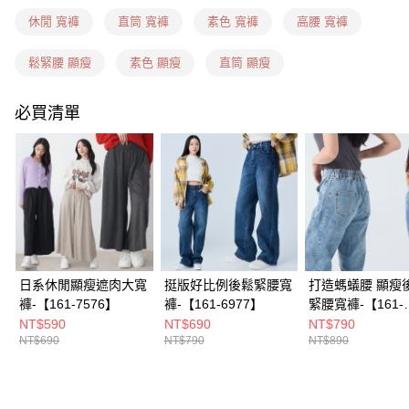
每筆NT$60，滿NT$1,599(含以上)免運費
休閒 寬褲
直筒 寬褲
素色 寬褲
高腰 寬褲
7-11隔日到貨(信用卡、多元支付)
每筆NT$100，滿NT$1,899(含以上)免運費
鬆緊腰 顯瘦
素色 顯瘦
直筒 顯瘦
新竹物流(信用卡、多元支付)
必買清單
每筆NT$100，滿NT$1,899(含以上)免運費
宅配(貨到付款)
每筆NT$100，滿NT$1,899(含以上)免運費
日系休閒顯瘦遮肉大寬
挺版好比例後鬆緊腰寬
打造螞蟻腰 顯瘦
褲-【161-7576】
褲-【161-6977】
緊腰寬褲-【161-
6934】
NT$590
NT$690
NT$790
NT$690
NT$790
NT$890