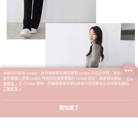
本網站中使用 cookie，欲查詢有關本網站使用 cookie 方式之詳情，及若您不希
望在電腦上使用 cookie 時應如何變更電腦的 cookie 設定，請參閱本網站「
隱私
權條款
」之 Cookie 聲明。您繼續使用本網站即表示您同意本公司得按本網站使
用條款之 Cookie 聲明使用 cookie。
了解更多 >
我知道了