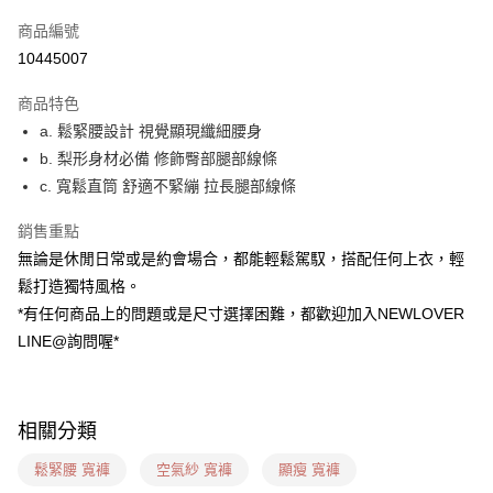
信用卡一次付款
商品編號
超商取貨付款
10445007
LINE Pay
商品特色
ATM付款
a. 鬆緊腰設計 視覺顯現纖細腰身
b. 梨形身材必備 修飾臀部腿部線條
貨到付款
c. 寬鬆直筒 舒適不緊繃 拉長腿部線條
運送方式
銷售重點
貨到付款
無論是休閒日常或是約會場合，都能輕鬆駕馭，搭配任何上衣，輕
每筆NT$60，滿NT$999(含以上)免運費
鬆打造獨特風格。
*有任何商品上的問題或是尺寸選擇困難，都歡迎加入NEWLOVER
全家(信用卡、多元支付)
LINE@詢問喔*
每筆NT$60，滿NT$999(含以上)免運費
7-11(貨到付款)
每筆NT$60，滿NT$1,599(含以上)免運費
相關分類
7-11(信用卡、多元支付)
鬆緊腰 寬褲
空氣紗 寬褲
顯瘦 寬褲