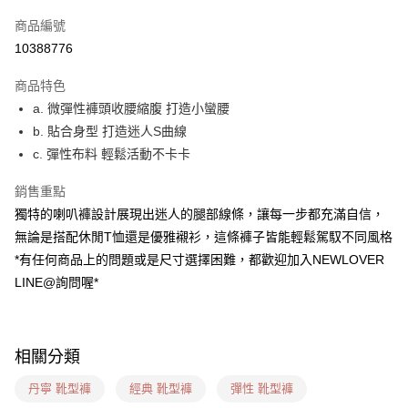
信用卡一次付款
商品編號
超商取貨付款
10388776
LINE Pay
商品特色
ATM付款
a. 微彈性褲頭收腰縮腹 打造小蠻腰
b. 貼合身型 打造迷人S曲線
貨到付款
c. 彈性布料 輕鬆活動不卡卡
運送方式
銷售重點
貨到付款
獨特的喇叭褲設計展現出迷人的腿部線條，讓每一步都充滿自信，
每筆NT$60，滿NT$1,599(含以上)免運費
無論是搭配休閒T恤還是優雅襯衫，這條褲子皆能輕鬆駕馭不同風格
*有任何商品上的問題或是尺寸選擇困難，都歡迎加入NEWLOVER
全家(信用卡、多元支付)
LINE@詢問喔*
每筆NT$60，滿NT$1,599(含以上)免運費
7-11(貨到付款)
每筆NT$60，滿NT$1,599(含以上)免運費
相關分類
7-11(信用卡、多元支付)
丹寧 靴型褲
經典 靴型褲
彈性 靴型褲