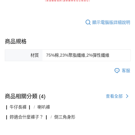
顯示電腦版詳細說明
商品規格
材質
75%棉,23%聚脂纖維,2%彈性纖維
客服
商品相關分類 (4)
查看全部
❙ 牛仔長褲 ❙
喇叭褲
❙ 妳適合什麼褲子？ ❙
倒三角身形