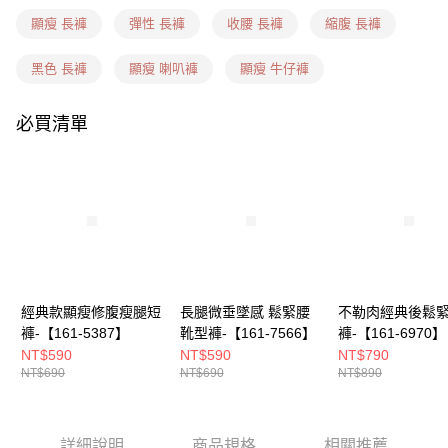
每筆NT$60，滿NT$1,599(含以上)免運費
顯瘦 長褲
彈性 長褲
收腰 長褲
縮腹 長褲
7-11隔日到貨(信用卡、多元支付)
每筆NT$100，滿NT$1,899(含以上)免運費
黑色 長褲
顯瘦 喇叭褲
顯瘦 牛仔褲
新竹物流(信用卡、多元支付)
必買清單
每筆NT$100，滿NT$1,899(含以上)免運費
宅配(貨到付款)
每筆NT$100，滿NT$1,899(含以上)免運費
經典款顯瘦修腹瘦腿短
長腿微垂墜感 鬆緊腰
不勒肉經典後鬆
褲-【161-5387】
靴型褲-【161-7566】
褲-【161-6970】
NT$590
NT$590
NT$790
NT$690
NT$690
NT$890
詳細說明
商品規格
相關推薦