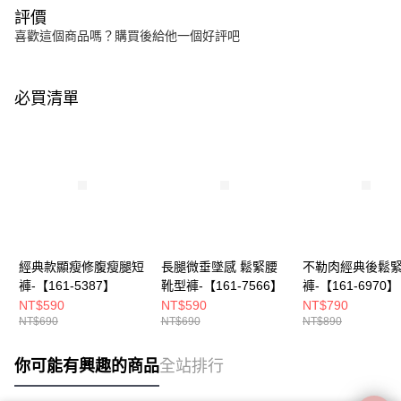
評價
喜歡這個商品嗎？購買後給他一個好評吧
必買清單
經典款顯瘦修腹瘦腿短
長腿微垂墜感 鬆緊腰
不勒肉經典後鬆
褲-【161-5387】
靴型褲-【161-7566】
褲-【161-6970】
NT$590
NT$590
NT$790
NT$690
NT$690
NT$890
你可能有興趣的商品
全站排行