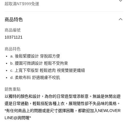
超取滿NT$999免運
付款方式
商品特色
信用卡一次付款
商品編號
超商取貨付款
10371121
LINE Pay
商品特色
ATM付款
a. 後鬆緊腰設計 穿脫超方便
b. 腰圍可微調設計 輕鬆不受拘束
貨到付款
c. 上寬下窄版型 輕鬆遮肉 視覺雙腿更纖細
d. 柔軟布料 舒適親膚不咬肌
運送方式
貨到付款
銷售重點
每筆NT$60，滿NT$999(含以上)免運費
以獨特的顏色和設計，為你的日常造型增添新意。無論是休閒出遊
還是日常通勤，輕鬆搭配各種上衣，展現隨性卻不失品味的風格。
全家(信用卡、多元支付)
*有任何商品上的問題或是尺寸選擇困難，都歡迎加入NEWLOVER
每筆NT$60，滿NT$999(含以上)免運費
LINE@詢問喔*
7-11(貨到付款)