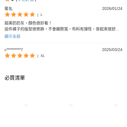
匿名
2026/01/24
|
L
超美奶奶灰，顏色很好看！

這件褲子的版型很修飾，不會顯胯寬，布料有彈性，穿起來很舒
適。

顯示全部
梨型身材友善，穿上去兩側褲管看起來很直，有修飾感，不會顯臃
腫。
c**********7
2025/03/24
|
XL
必買清單