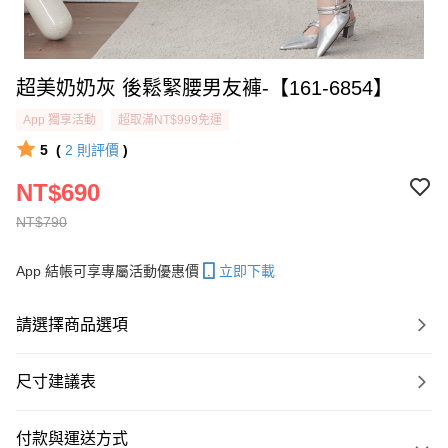
超美奶奶灰 後鬆緊腰男友褲-【161-6854】
App 獨享活動
超取滿NT$999免運
5
(
2
則評價
)
NT$690
NT$790
App 結帳可享專屬活動優惠價
立即下載
請選擇商品選項
尺寸建議表
付款與運送方式