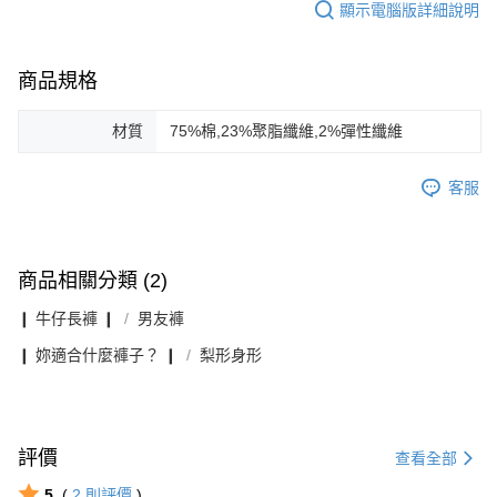
顯示電腦版詳細說明
商品規格
材質
75%棉,23%聚脂纖維,2%彈性纖維
客服
商品相關分類 (2)
❙ 牛仔長褲 ❙
男友褲
❙ 妳適合什麼褲子？ ❙
梨形身形
評價
查看全部
5
(
2
則評價
)