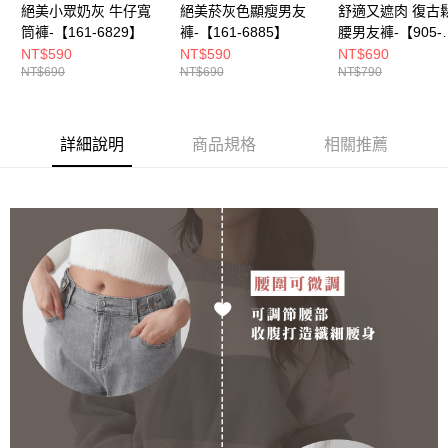
絕美小眾奶灰 牛仔寬
絕美菸灰色顯瘦男友
舒適又遮肉 復古
筒褲-【161-6829】
褲-【161-6885】
腰男友褲-【905-
5011】
NT$590
NT$590
NT$690
NT$690
NT$690
NT$790
詳細說明
商品規格
相關推薦