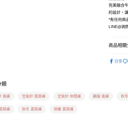
完美融合
的設計，
運送方式
*有任何商
貨到付款
LINE@詢
每筆NT$6
全家(信用
商品相關分
每筆NT$6
❙ 休閒長褲
7-11(貨到
分享
❙ 妳適合
每筆NT$6
❙ 妳適合
7-11(信
分類
❙ 妳適合
每筆NT$6
❙ 秋冬專區
紗 寬褲
空氣紗 直筒褲
空氣紗 休閒褲
顯瘦 寬褲
秋冬
7-11隔
每筆NT$1
 直筒褲
秋冬 直筒褲
保暖 直筒褲
新竹物流(
每筆NT$1