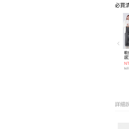
必買
軟
感
7
NT
NT
詳細