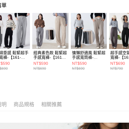
清單
宅配(貨到
每筆NT$1
綿垂感 鬆緊超手
經典素色款 鬆緊超
慵懶舒適風 鬆緊超
超手感空
寬褲-【161-
手感寬褲-【161-
手感寬筒褲-
寬褲-【16
619】
7574】
【161-7571】
7562】
$590
NT$590
NT$590
NT$690
$690
NT$690
NT$690
NT$790
說明
商品規格
相關推薦