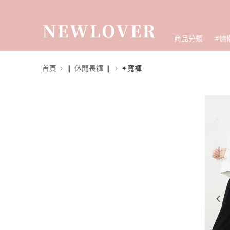
商品分類
#慵
首頁
❙ 休閒長褲 ❙
✦寬褲