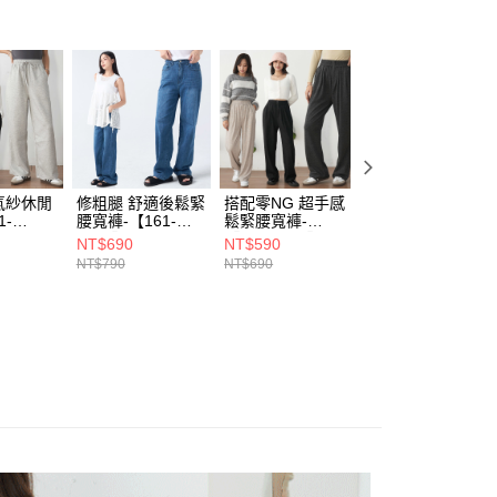
付款)
00，滿NT$1,899(含以上)免運費
氣紗休閒
修粗腿 舒適後鬆緊
搭配零NG 超手感
日系文青感 鬆緊
1-
腰寬褲-【161-
鬆緊腰寬褲-
八分寬褲-〔161-
6939】
【161-7564】
5389〕
NT$690
NT$590
NT$590
NT$790
NT$690
NT$690