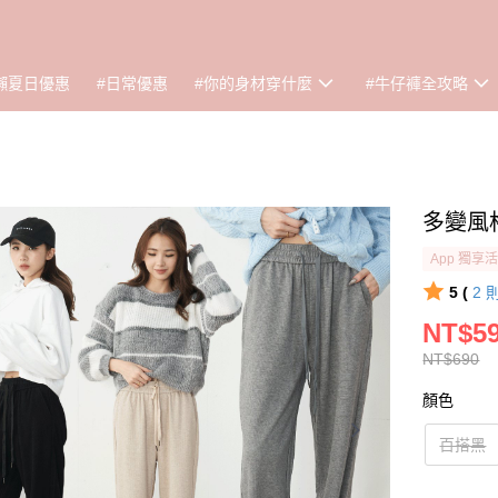
懶夏日優惠
#日常優惠
#你的身材穿什麼
#牛仔褲全攻略
多變風格
App 獨享
5 (
2
NT$5
NT$690
顏色
百搭黑