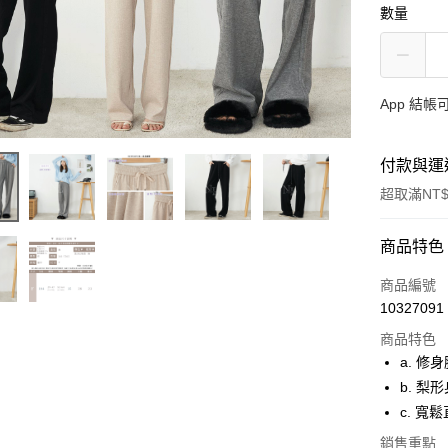
數量
App 結
付款與運
超取滿NT$
付款方式
商品特色
信用卡一
商品編號
10327091
超商取貨
商品特色
LINE Pay
a. 
b. 
ATM付款
c. 寬
貨到付款
銷售重點