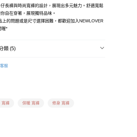
牛仔長褲與時尚寬褲的設計，展現出多元魅力。舒適寬鬆
讓你自在穿著，展現獨特品味。
品上的問題或是尺寸選擇困難，都歡迎加入NEWLOVER
問喔*
0，滿NT$999(含以上)免運費
卡、多元支付)
類 (5)
0，滿NT$999(含以上)免運費
 ❙
✦寬褲
付款)
客服
什麼褲子？ ❙
梨形身形
0，滿NT$1,599(含以上)免運費
什麼褲子？ ❙
倒三角身形
用卡、多元支付)
什麼褲子？ ❙
H身形
0，滿NT$1,599(含以上)免運費
 ❙
 寬褲
保暖 寬褲
修身 寬褲
日到貨(信用卡、多元支付)
00，滿NT$1,899(含以上)免運費
信用卡、多元支付)
00，滿NT$1,899(含以上)免運費