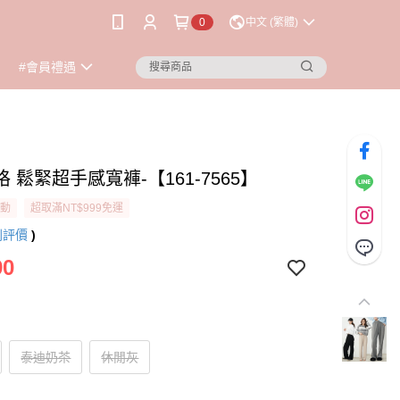
0
中文 (繁體)
#會員禮遇
 鬆緊超手感寬褲-【161-7565】
活動
超取滿NT$999免運
則評價
)
90
泰迪奶茶
休閒灰