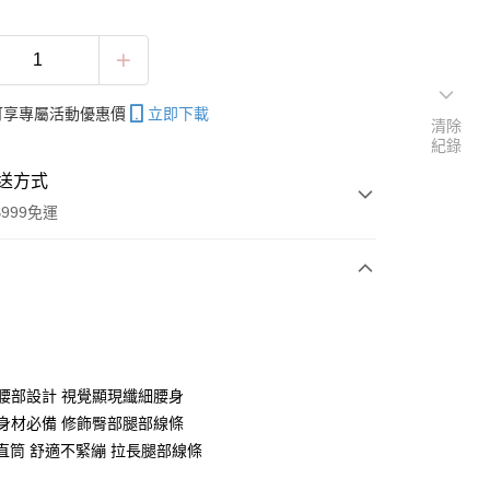
帳可享專屬活動優惠價
立即下載
清除
紀錄
送方式
999免運
次付款
付款
修身腰部設計 視覺顯現纖細腰身
梨形身材必備 修飾臀部腿部線條
鬆直筒 舒適不緊繃 拉長腿部線條