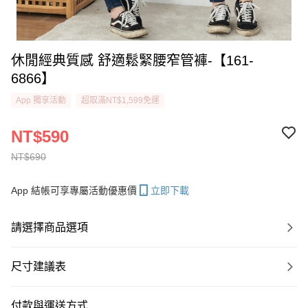
休閒經典質感 舒適鬆緊腰窄管褲-【161-
6866】
App 獨享活動
超取滿NT$1,599免運
NT$590
NT$690
App 結帳可享專屬活動優惠價
立即下載
請選擇商品選項
尺寸建議表
付款與運送方式