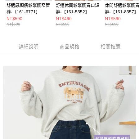
舒適感顯瘦鬆緊腰窄管
舒適休閒鬆緊腰寬口短
休閒舒適鬆緊腰
褲-〔161-6771〕
褲-【161-5352】
褲-【161-8357】
NT$590
NT$490
NT$590
NT$690
NT$590
NT$690
詳細說明
商品規格
相關推薦