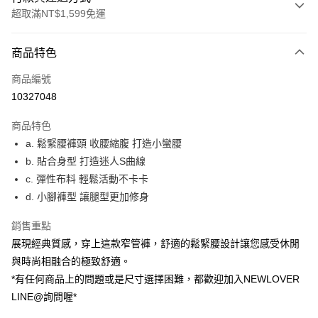
超取滿NT$1,599免運
付款方式
商品特色
信用卡一次付款
商品編號
超商取貨付款
10327048
LINE Pay
商品特色
ATM付款
a. 鬆緊腰褲頭 收腰縮腹 打造小蠻腰
b. 貼合身型 打造迷人S曲線
貨到付款
c. 彈性布料 輕鬆活動不卡卡
d. 小腳褲型 讓腿型更加修身
運送方式
貨到付款
銷售重點
每筆NT$60，滿NT$1,599(含以上)免運費
展現經典質感，穿上這款窄管褲，舒適的鬆緊腰設計讓您感受休閒
與時尚相融合的極致舒適。
全家(信用卡、多元支付)
*有任何商品上的問題或是尺寸選擇困難，都歡迎加入NEWLOVER
每筆NT$60，滿NT$1,599(含以上)免運費
LINE@詢問喔*
7-11(貨到付款)