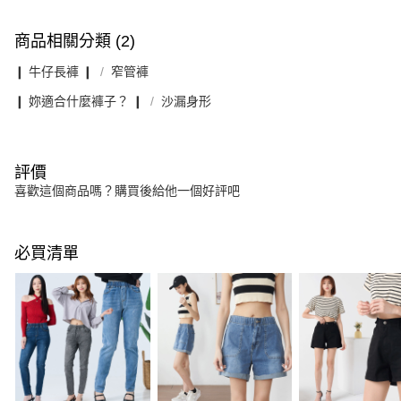
商品相關分類 (2)
❙ 牛仔長褲 ❙
窄管褲
❙ 妳適合什麼褲子？ ❙
沙漏身形
評價
喜歡這個商品嗎？購買後給他一個好評吧
必買清單