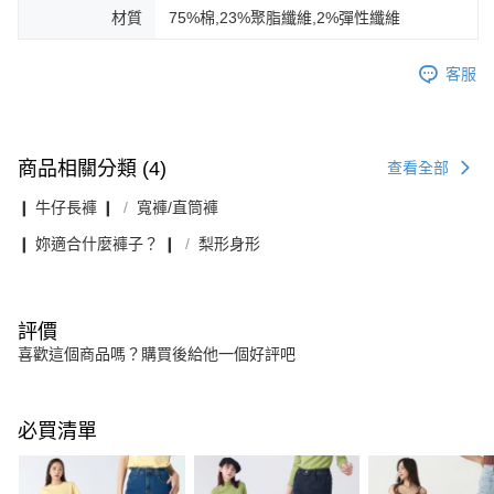
材質
75%棉,23%聚脂纖維,2%彈性纖維
客服
商品相關分類 (4)
查看全部
❙ 牛仔長褲 ❙
寬褲/直筒褲
❙ 妳適合什麼褲子？ ❙
梨形身形
評價
喜歡這個商品嗎？購買後給他一個好評吧
必買清單