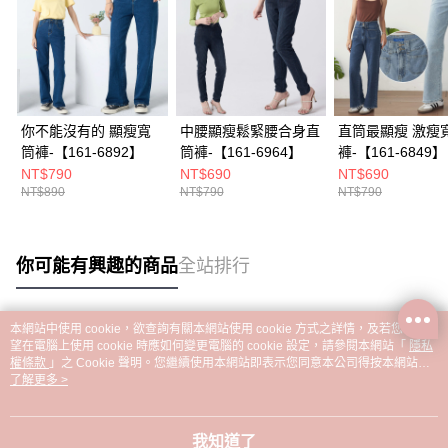
你不能沒有的 顯瘦寬
中腰顯瘦鬆緊腰合身直
直筒最顯瘦 激瘦
筒褲-【161-6892】
筒褲-【161-6964】
褲-【161-6849】
NT$790
NT$690
NT$690
NT$890
NT$790
NT$790
你可能有興趣的商品
全站排行
本網站中使用 cookie，欲查詢有關本網站使用 cookie 方式之詳情，及若您不希
熱門標籤
望在電腦上使用 cookie 時應如何變更電腦的 cookie 設定，請參閱本網站「
隱私
權條款
」之 Cookie 聲明。您繼續使用本網站即表示您同意本公司得按本網站使
用條款之 Cookie 聲明使用 cookie。
了解更多 >
我知道了