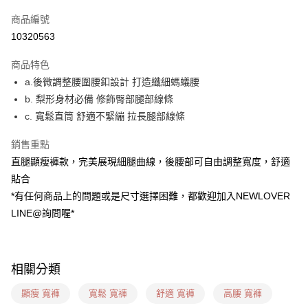
信用卡一次付款
商品編號
超商取貨付款
10320563
LINE Pay
商品特色
ATM付款
a.後微調整腰圍腰釦設計 打造纖細螞蟻腰
b. 梨形身材必備 修飾臀部腿部線條
貨到付款
c. 寬鬆直筒 舒適不緊繃 拉長腿部線條
運送方式
銷售重點
貨到付款
直腿顯瘦褲款，完美展現細腿曲線，後腰部可自由調整寬度，舒適
每筆NT$60，滿NT$999(含以上)免運費
貼合
*有任何商品上的問題或是尺寸選擇困難，都歡迎加入NEWLOVER
全家(信用卡、多元支付)
LINE@詢問喔*
每筆NT$60，滿NT$999(含以上)免運費
7-11(貨到付款)
每筆NT$60，滿NT$1,599(含以上)免運費
相關分類
7-11(信用卡、多元支付)
顯瘦 寬褲
寬鬆 寬褲
舒適 寬褲
高腰 寬褲