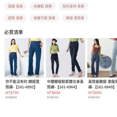
每筆NT$60，滿NT$1,599(含以上)免運費
直腿 寬褲
收腰釦 寬褲
梨形身材 寬褲
7-11隔日到貨(信用卡、多元支付)
每筆NT$100，滿NT$1,899(含以上)免運費
遮胯 寬褲
後腰可調 寬褲
顯瘦 直筒褲
新竹物流(信用卡、多元支付)
必買清單
每筆NT$100，滿NT$1,899(含以上)免運費
宅配(貨到付款)
每筆NT$100，滿NT$1,899(含以上)免運費
你不能沒有的 顯瘦寬
中腰顯瘦鬆緊腰合身直
直筒最顯瘦 激瘦
筒褲-【161-6892】
筒褲-【161-6964】
褲-【161-6849】
NT$790
NT$690
NT$690
NT$890
NT$790
NT$790