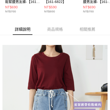
鬆緊腰男友褲-【161-
【161-6822】
腰男友褲-【161-
6847】
6904】
NT$690
NT$590
NT$690
NT$790
NT$690
NT$790
詳細說明
商品規格
相關推薦