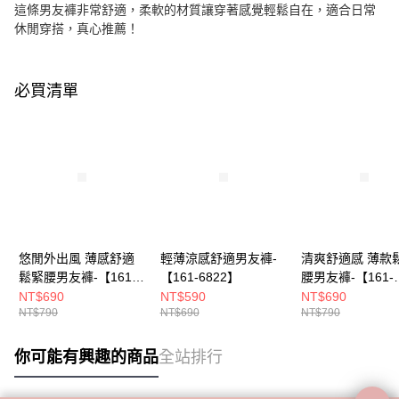
這條男友褲非常舒適，柔軟的材質讓穿著感覺輕鬆自在，適合日常
休閒穿搭，真心推薦！
必買清單
悠閒外出風 薄感舒適
輕薄涼感舒適男友褲-
清爽舒適感 薄款
鬆緊腰男友褲-【161-
【161-6822】
腰男友褲-【161-
6847】
6904】
NT$690
NT$590
NT$690
NT$790
NT$690
NT$790
你可能有興趣的商品
全站排行