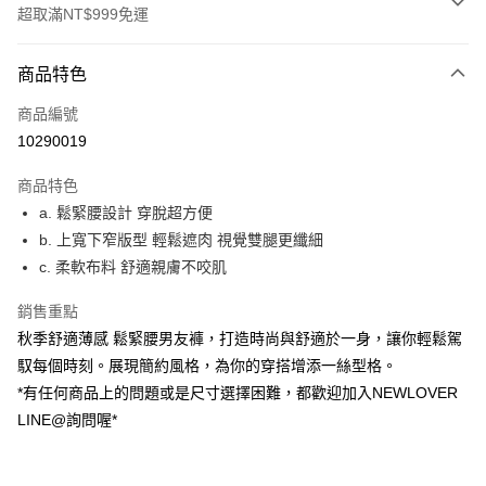
超取滿NT$999免運
付款方式
商品特色
信用卡一次付款
商品編號
超商取貨付款
10290019
LINE Pay
商品特色
ATM付款
a. 鬆緊腰設計 穿脫超方便
b. 上寬下窄版型 輕鬆遮肉 視覺雙腿更纖細
貨到付款
c. 柔軟布料 舒適親膚不咬肌
運送方式
銷售重點
貨到付款
秋季舒適薄感 鬆緊腰男友褲，打造時尚與舒適於一身，讓你輕鬆駕
每筆NT$60，滿NT$999(含以上)免運費
馭每個時刻。展現簡約風格，為你的穿搭增添一絲型格。
*有任何商品上的問題或是尺寸選擇困難，都歡迎加入NEWLOVER
全家(信用卡、多元支付)
LINE@詢問喔*
每筆NT$60，滿NT$999(含以上)免運費
7-11(貨到付款)