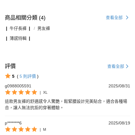
商品相關分類 (4)
查看全部
❙ 牛仔長褲 ❙
男友褲
❙ 薄感特輯 ❙
評價
查看全部
5
(
5
則評價
)
g0988005591
2025/08/31
|
XL
這款男友褲的舒適感令人驚艷，鬆緊腰設計完美貼合，適合各種場
合，讓人無法抗拒的穿著體驗。
p********6
2025/08/19
|
M