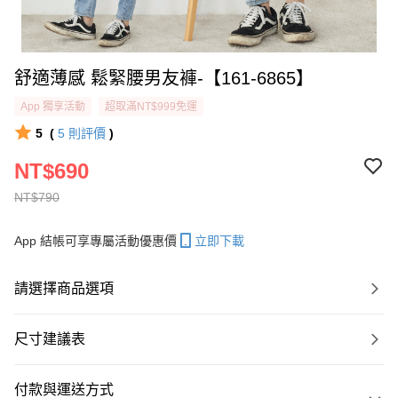
舒適薄感 鬆緊腰男友褲-【161-6865】
App 獨享活動
超取滿NT$999免運
5
(
5
則評價
)
NT$690
NT$790
App 結帳可享專屬活動優惠價
立即下載
請選擇商品選項
尺寸建議表
付款與運送方式