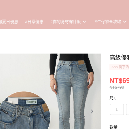
懶夏日優惠
#日常優惠
#你的身材穿什麼
#牛仔褲全攻略
高級優雅
App 獨享
NT$6
NT$790
尺寸
L
數量