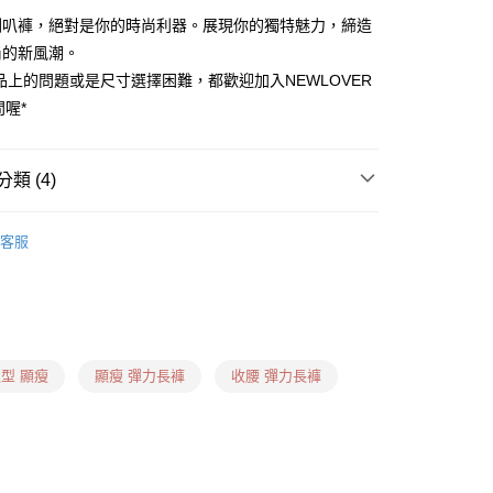
喇叭褲，絕對是你的時尚利器。展現你的獨特魅力，締造
尚的新風潮。
品上的問題或是尺寸選擇困難，都歡迎加入NEWLOVER
0，滿NT$999(含以上)免運費
問喔*
卡、多元支付)
0，滿NT$999(含以上)免運費
類 (4)
付款)
 ❙
喇叭褲
0，滿NT$1,599(含以上)免運費
客服
什麼褲子？ ❙
倒三角身形
用卡、多元支付)
什麼褲子？ ❙
蘋果身形
0，滿NT$1,599(含以上)免運費
什麼褲子？ ❙
H身形
日到貨(信用卡、多元支付)
型 顯瘦
顯瘦 彈力長褲
收腰 彈力長褲
00，滿NT$1,899(含以上)免運費
信用卡、多元支付)
00，滿NT$1,899(含以上)免運費