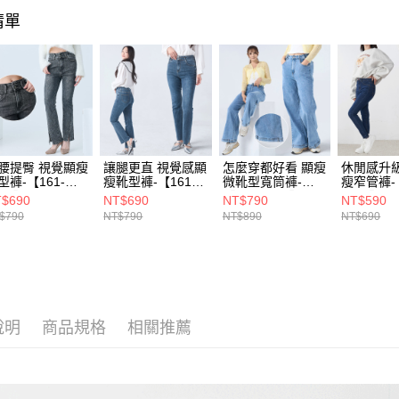
宅配(貨到
清單
每筆NT$1
腰提臀 視覺顯瘦
讓腿更直 視覺感顯
怎麼穿都好看 顯瘦
休閒感升級
型褲-【161-
瘦靴型褲-【161-
微靴型寬筒褲-
瘦窄管褲-【
956】
6946】
【161-6910】
6870】
$690
NT$690
NT$790
NT$590
$790
NT$790
NT$890
NT$690
說明
商品規格
相關推薦