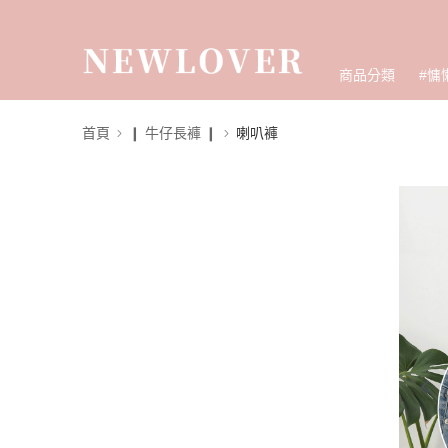
商品分類
#慵
首頁
❙ 牛仔長褲 ❙
喇叭褲