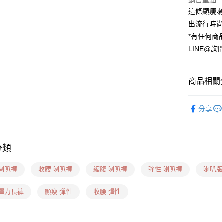
銷售重點
這條顯瘦
運送方式
出流行時
貨到付款
*有任何商
每筆NT$6
LINE@詢
全家(信用
每筆NT$6
商品相關分
7-11(貨到
❙ 牛仔長褲
每筆NT$6
分享
❙ 妳適合
7-11(信
❙ 妳適合
每筆NT$6
分類
❙ 妳適合
7-11隔
 喇叭褲
收腰 喇叭褲
縮腹 喇叭褲
彈性 喇叭褲
喇叭版
每筆NT$1
新竹物流(
 彈力長褲
顯瘦 彈性
收腰 彈性
每筆NT$1