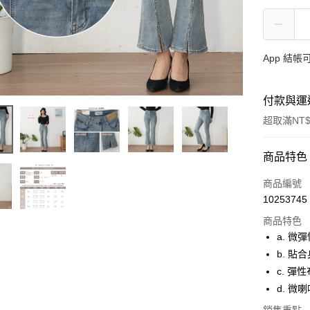
App 結
付款與運
超取滿NT$
付款方式
商品特色
信用卡一
商品編號
10253745
超商取貨
商品特色
LINE Pay
a. 微
b. 貼
ATM付款
c. 彈
貨到付款
d. 微