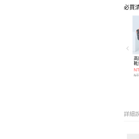
必買
高
靴
6
NT
NT
詳細