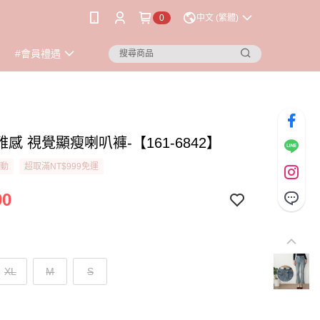
0
中文 (繁體)
#會員禮遇
感 視覺顯瘦喇叭褲-【161-6842】
活動
超取滿NT$999免運
90
XL
M
S