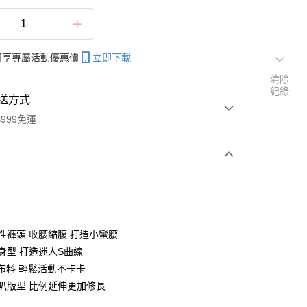
帳可享專屬活動優惠價
立即下載
清除
紀錄
送方式
999免運
次付款
付款
彈性褲頭 收腰縮腹 打造小蠻腰
合身型 打造迷人S曲線
性布料 輕鬆活動不卡卡
喇叭版型 比例延伸更加修長