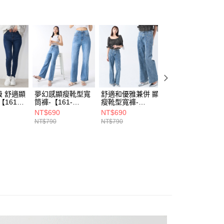
付款)
00，滿NT$1,899(含以上)免運費
 舒適顯
夢幻感顯瘦靴型寬
舒適和優雅兼併 顯
胯寬消失 質感顯
161-
筒褲-【161-
瘦靴型寬褲-
小彎刀褲 -【163-
6933】
【161-6915】
6013】
NT$690
NT$690
NT$790
NT$790
NT$790
NT$990