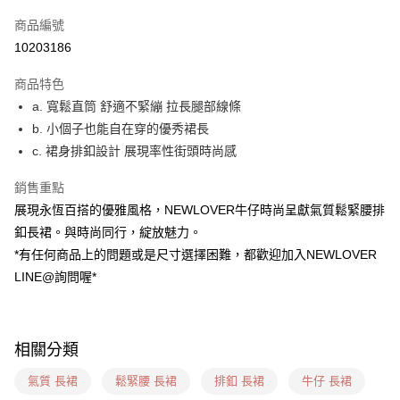
信用卡一次付款
商品編號
超商取貨付款
10203186
LINE Pay
商品特色
ATM付款
a. 寬鬆直筒 舒適不緊繃 拉長腿部線條
b. 小個子也能自在穿的優秀裙長
貨到付款
c. 裙身排釦設計 展現率性街頭時尚感
運送方式
銷售重點
貨到付款
展現永恆百搭的優雅風格，NEWLOVER牛仔時尚呈獻氣質鬆緊腰排
每筆NT$60，滿NT$999(含以上)免運費
釦長裙。與時尚同行，綻放魅力。
*有任何商品上的問題或是尺寸選擇困難，都歡迎加入NEWLOVER
全家(信用卡、多元支付)
LINE@詢問喔*
每筆NT$60，滿NT$999(含以上)免運費
7-11(貨到付款)
每筆NT$60，滿NT$1,599(含以上)免運費
相關分類
7-11(信用卡、多元支付)
氣質 長裙
鬆緊腰 長裙
排釦 長裙
牛仔 長裙