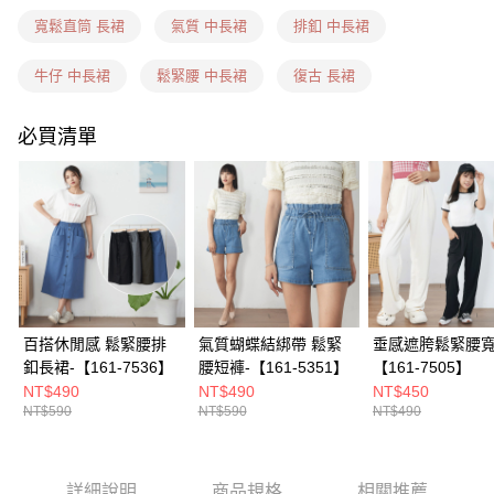
每筆NT$60，滿NT$1,599(含以上)免運費
寬鬆直筒 長裙
氣質 中長裙
排釦 中長裙
7-11隔日到貨(信用卡、多元支付)
每筆NT$100，滿NT$1,899(含以上)免運費
牛仔 中長裙
鬆緊腰 中長裙
復古 長裙
新竹物流(信用卡、多元支付)
必買清單
每筆NT$100，滿NT$1,899(含以上)免運費
宅配(貨到付款)
每筆NT$100，滿NT$1,899(含以上)免運費
百搭休閒感 鬆緊腰排
氣質蝴蝶結綁帶 鬆緊
垂感遮胯鬆緊腰寬
釦長裙-【161-7536】
腰短褲-【161-5351】
【161-7505】
NT$490
NT$490
NT$450
NT$590
NT$590
NT$490
詳細說明
商品規格
相關推薦