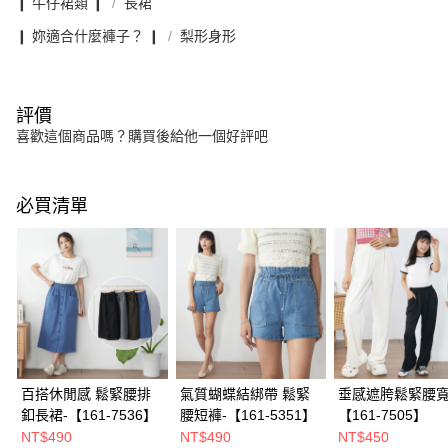
❙ 牛仔裙類 ❙
長裙
❙ 妳適合什麼褲子？ ❙
梨形身形
評價
喜歡這個商品嗎？購買後給他一個好評吧
必買清單
百搭休閒感 鬆緊腰排
氣質蝴蝶結綁帶 鬆緊
垂感遮胯鬆緊腰寬
釦長裙-【161-7536】
腰短褲-【161-5351】
【161-7505】
NT$490
NT$490
NT$450