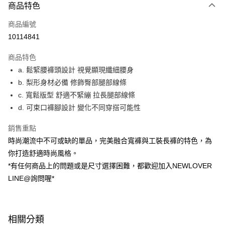
商品特色
信用卡一次付款
商品編號
超商取貨付款
10114841
LINE Pay
商品特色
ATM付款
a. 鬆緊腰褲頭設計 視覺顯現纖細腰身
b. 梨形身材必備 修飾臀部腿部線條
貨到付款
c. 寬鬆版型 舒適不緊繃 拉長腿部線條
d. 可束口褲腳設計 變化不同穿搭可能性
運送方式
貨到付款
銷售重點
每筆NT$60，滿NT$1,599(含以上)免運費
時尚潮流中不可或缺的單品，完美融合寬褲與工裝長褲的特色，為
你打造舒適時尚風格。
全家(信用卡、多元支付)
*有任何商品上的問題或是尺寸選擇困難，都歡迎加入NEWLOVER
每筆NT$60，滿NT$1,599(含以上)免運費
LINE@詢問喔*
7-11(貨到付款)
每筆NT$60，滿NT$1,599(含以上)免運費
相關分類
7-11(信用卡、多元支付)