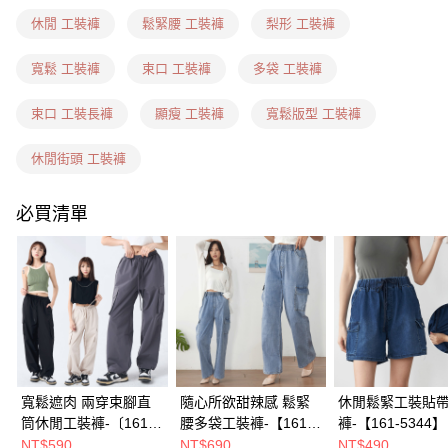
每筆NT$60，滿NT$1,599(含以上)免運費
休閒 工裝褲
鬆緊腰 工裝褲
梨形 工裝褲
7-11隔日到貨(信用卡、多元支付)
寬鬆 工裝褲
束口 工裝褲
多袋 工裝褲
每筆NT$100，滿NT$1,899(含以上)免運費
束口 工裝長褲
顯瘦 工裝褲
寬鬆版型 工裝褲
新竹物流(信用卡、多元支付)
每筆NT$100，滿NT$1,899(含以上)免運費
休閒街頭 工裝褲
宅配(貨到付款)
必買清單
每筆NT$100，滿NT$1,899(含以上)免運費
寬鬆遮肉 兩穿束腳直
隨心所欲甜辣感 鬆緊
休閒鬆緊工裝貼
筒休閒工裝褲-〔161-
腰多袋工裝褲-【161-
褲-【161-5344】
9404〕
6807】
NT$590
NT$690
NT$490