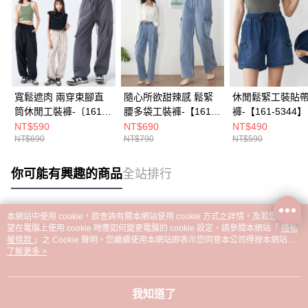
寬鬆遮肉 兩穿束腳直
隨心所欲甜辣感 鬆緊
休閒鬆緊工裝貼
筒休閒工裝褲-〔161-
腰多袋工裝褲-【161-
褲-【161-5344】
9404〕
6807】
NT$590
NT$690
NT$490
NT$690
NT$790
NT$590
你可能有興趣的商品
全站排行
本網站中使用 cookie，欲查詢有關本網站使用 cookie 方式之詳情，及若您不希
熱門標籤
望在電腦上使用 cookie 時應如何變更電腦的 cookie 設定，請參閱本網站「
隱私
權條款
」之 Cookie 聲明。您繼續使用本網站即表示您同意本公司得按本網站使
用條款之 Cookie 聲明使用 cookie。
了解更多 >
我知道了