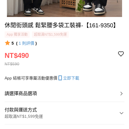
休閒街頭感 鬆緊腰多袋工裝褲-【161-9350】
App 獨享活動
超取滿NT$1,599免運
5
(
1
則評價
)
NT$490
NT$590
App 結帳可享專屬活動優惠價
立即下載
請選擇商品選項
付款與運送方式
超取滿NT$1,599免運
付款方式