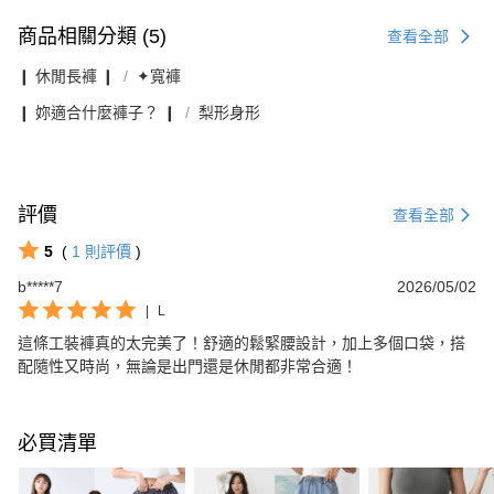
商品相關分類 (5)
查看全部
❙ 休閒長褲 ❙
✦寬褲
❙ 妳適合什麼褲子？ ❙
梨形身形
評價
查看全部
5
(
1
則評價
)
b*****7
2026/05/02
|
L
這條工裝褲真的太完美了！舒適的鬆緊腰設計，加上多個口袋，搭
配隨性又時尚，無論是出門還是休閒都非常合適！
必買清單